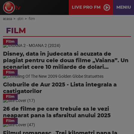
LIVE PRO FM
MENIU
acasa
stiri
film
FILM
Film
Disney, data in judecata si acuzata de
plagiat pentru cele doua filme „Vaiana”. Un
scenarist cere 10 miliarde de dolari...
Film
Globurile de Aur 2025 - Lista integrala a
castigatorilor
Film
26 de filme pe care trebuie sa le vezi
neaparat pana la sfarsitul anului 2025
Film
Filmul romanesc „Trei kilometri pana la