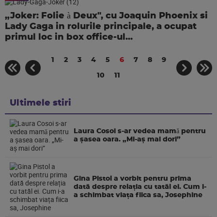
„Joker: Folie à Deux", cu Joaquin Phoenix si
Lady Gaga in rolurile principale, a ocupat
primul loc in box office-ul...
1
2
3
4
5
6
7
8
9
10
11
Ultimele stiri
Laura Cosoi s-ar vedea mamǎ pentru
a şasea oara. „Mi-aș mai dori”
Gina Pistol a vorbit pentru prima
dată despre relația cu tatăl ei. Cum i-
a schimbat viața fiica sa, Josephine