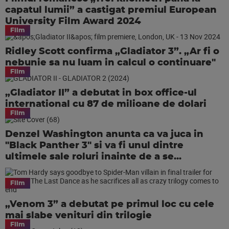
capatul lumii” a castigat premiul European
University Film Award 2024
Film
Ridley Scott confirma „Gladiator 3”. „Ar fi o
nebunie sa nu luam in calcul o continuare"
Film
„Gladiator II” a debutat in box office-ul
international cu 87 de milioane de dolari
Film
Denzel Washington anunta ca va juca in
"Black Panther 3" si va fi unul dintre
ultimele sale roluri inainte de a se...
Film
„Venom 3” a debutat pe primul loc cu cele
mai slabe venituri din trilogie
Film