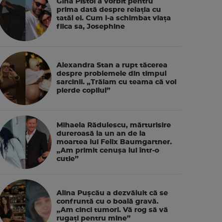
Gina Pistol a vorbit pentru
prima dată despre relația cu
tatăl ei. Cum i-a schimbat viața
fiica sa, Josephine
Alexandra Stan a rupt tăcerea
despre problemele din timpul
sarcinii. „Trăiam cu teama că voi
pierde copilul”
Mihaela Rădulescu, mărturisire
dureroasă la un an de la
moartea lui Felix Baumgartner.
„Am primit cenușa lui într-o
cutie”
Alina Pușcău a dezvăluit că se
confruntă cu o boală gravă.
„Am cinci tumori. Vă rog să vă
rugați pentru mine”