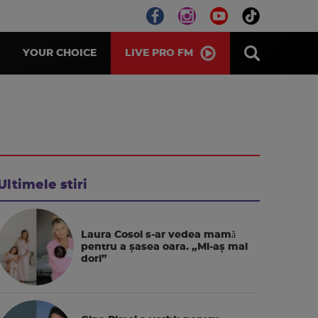
LIVE PRO FM
YOUR CHOICE
Ultimele stiri
Laura Cosoi s-ar vedea mamǎ
pentru a şasea oara. „Mi-aș mai
dori”