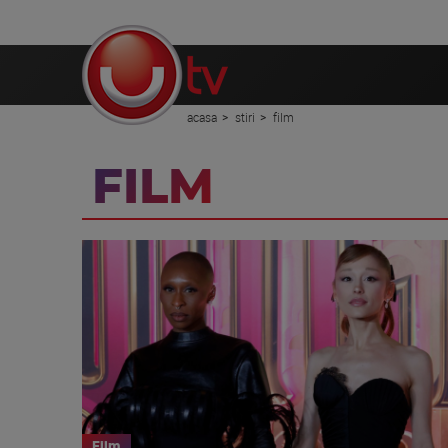
acasa
stiri
film
FILM
Film