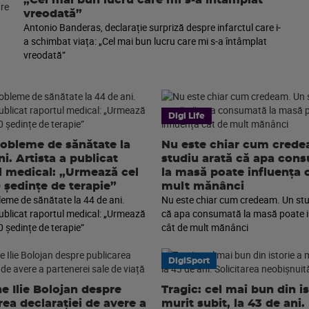
vreodată”
Antonio Banderas, declarație surpriză despre infarctul care i-
a schimbat viața: „Cel mai bun lucru care mi s-a întâmplat
vreodată”
Digi Life
robleme de sănătate la
Nu este chiar cum cred
i. Artista a publicat
studiu arată că apa con
l medical: „Urmează cel
la masă poate influența 
0 ședințe de terapie”
mult mănânci
leme de sănătate la 44 de ani.
Nu este chiar cum credeam. Un stu
publicat raportul medical: „Urmează
că apa consumată la masă poate i
0 ședințe de terapie”
cât de mult mănânci
DigiSport
e Ilie Bolojan despre
Tragic: cel mai bun din is
rea declarației de avere a
murit subit, la 43 de ani.