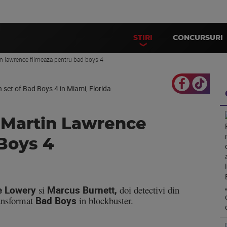
STIRI
CONCURSURI
tin lawrence filmeaza pentru bad boys 4
i Martin Lawrence
Boys 4
e Lowery
si
Marcus Burnett,
doi detectivi din
ransformat
Bad Boys
in blockbuster.