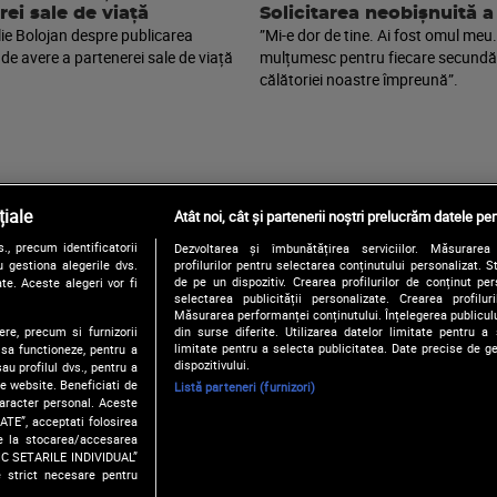
rei sale de viață
Solicitarea neobișnuită a
lie Bolojan despre publicarea
”Mi-e dor de tine. Ai fost omul meu. 
 de avere a partenerei sale de viață
mulțumesc pentru fiecare secundă
călătoriei noastre împreună”.
iale
Atât noi, cât și partenerii noștri prelucrăm datele pen
, precum identificatorii
Dezvoltarea și îmbunătățirea serviciilor. Măsurarea 
Urmărește-ne și pe:
 gestiona alegerile dvs.
profilurilor pentru selectarea conținutului personalizat. 
de pe un dispozitiv. Crearea profilurilor de conținut pers
te. Aceste alegeri vor fi
selectarea publicității personalizate. Crearea profilur
Măsurarea performanței conținutului. Înțelegerea publiculu
ere, precum si furnizorii
din surse diferite. Utilizarea datelor limitate pentru a 
Copyright © 2026 / DIGI ROMANIA S.A.
limitate pentru a selecta publicitatea. Date precise de ge
 sa functioneze, pentru a
Politica de confidentialitate
Termeni si conditii
Gestionați preferințe
dispozitivului.
au profilul dvs., pentru a
 pe website. Beneficiati de
Listă parteneri (furnizori)
caracter personal. Aceste
ATE”, acceptati folosirea
ire la stocarea/accesarea
FIC SETARILE INDIVIDUAL”
e strict necesare pentru