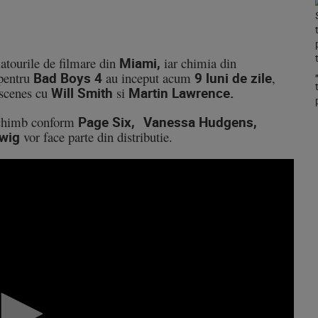
latourile de filmare din
Miami,
iar chimia din
 pentru
Bad Boys
4
au inceput acum
9 luni de zile
,
 scenes cu
Will Smith
si
Martin Lawrence.
 schimb conform
Page Six,
Vanessa Hudgens,
dwig
vor face parte din distributie.