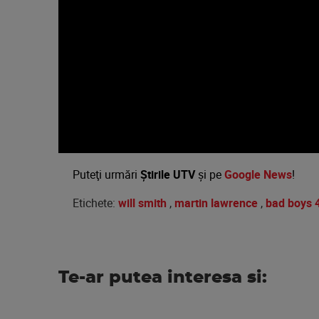
Volume
90%
Puteţi urmări
Știrile UTV
şi pe
Google News
!
Etichete:
will smith
,
martin lawrence
,
bad boys 
Te-ar putea interesa si: