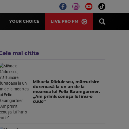
LIVE PRO FM
YOUR CHOICE
Cele mai citite
Mihaela Rădulescu, mărturisire
dureroasă la un an de la
moartea lui Felix Baumgartner.
„Am primit cenușa lui într-o
cutie”