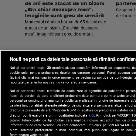
de ani este atacat de un bizon:
partene
Ce spune I
„Era chiar deasupra mea”.
declarației
Imaginile sunt greu de urmărit
Momentul când un bărbat de 65 de ani este
atacat de un bizon: „Era chiar deasupra
mea”. Imaginile sunt greu de urmărit
Nouă ne pasă ca datele tale personale să rămână confidenț
Noi și partenerii noștri
30
stocăm și/sau accesăm informații pe dispozitivul dvs.
cookie unici pentru prelucrarea datelor cu caracter personal. Puteți accepta sau
făcând clic mai jos sau în orice moment, pe pagina cu politica de confidențialita
raportate partenerilor noștri și nu vă vor afecta navigarea.
Noi si partenerii nostri (retelele de socializare si agentiile de publicitate parten
nostri de servicii de date analitice) prelucram date pentru a permite website-ului
Arhiva
Comunicate de presă
personaliza continutul si anunturile publicitare afisate in functie de interesele si/s
va oferi functionalitati aferente retelelor de socializare si pentru a analiza traficul
drepturile prevazute de art. 15-22 din GDPR in legatura cu prelucrarea datelor cu 
aici
drepturi pot fi exercitate prin modalitatea indicata
. Prin click pe “ACCEPT TO
tuturor Tehnologiilor de tip Cookie, care implica inclusiv acceptul dvs. cu priv
informatiilor de catre Vendor-ii cu care colaboram. Prin click pe “VREAU SA MODI
puteti schimba preferintele in mod individual, mai putin cele legate de cooki
functionarea website-ului.