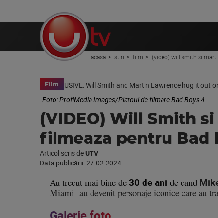
acasa
stiri
film
(video) will smith si mar
Film
Foto: ProfiMedia Images/Platoul de filmare Bad Boys 4
(VIDEO) Will Smith s
filmeaza pentru Bad 
Articol scris de
UTV
Data publicării:
27.02.2024
Au trecut mai bine de
30 de ani
de cand
Mik
Miami au devenit personaje iconice care au t
Galerie foto