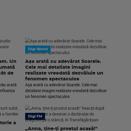
Digi World
eam. Un
Așa arată cu adevărat Soarele.
sumată
Cele mai detaliate imagini
cât de
realizate vreodată dezvăluie un
fenomen spectaculos
diu arată
Așa arată cu adevărat Soarele. Cele mai
nfluența
detaliate imagini realizate vreodată dezvăluie
un fenomen spectaculos
Digi FM
torie a
„Anna, ţine-ţi prostul acasă!"