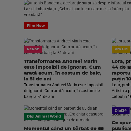
Film Now
PeRoz
Pro FM
Transformarea Andreei Marin
Lora, p
este imposibil de ignorat. Cum
44 de an
arată acum, în costum de baie,
raportu
la 51 de ani
puțin 1
Transformarea Andreei Marin este imposibil
Lora, prob
de ignorat. Cum arată acum, în costum de
Artista a 
baie, la 51 de ani
cel puțin 1
Digi24
Digi Animal World
Ce spun
Momentul când un bărbat de 65
publica