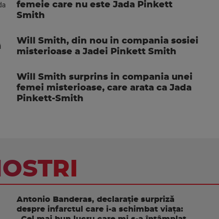
femeie care nu este Jada Pinkett
Smith
Will Smith, din nou in compania sosiei
misterioase a Jadei Pinkett Smith
Will Smith surprins in compania unei
femei misterioase, care arata ca Jada
Pinkett-Smith
NOSTRI
Antonio Banderas, declarație surpriză
despre infarctul care i-a schimbat viața:
„Cel mai bun lucru care mi s-a întâmplat