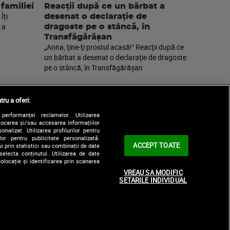
 familiei
Reacţii după ce un bărbat a
Îți
desenat o declaraţie de
 a
dragoste pe o stâncă, în
Transfăgărăşan
„Anna, ţine-ţi prostul acasă!" Reacţii după ce
un bărbat a desenat o declaraţie de dragoste
pe o stâncă, în Transfăgărăşan
tru a oferi:
performanței reclamelor. Utilizarea
Stocarea și/sau accesarea informațiilor
onalizat. Utilizarea profilurilor pentru
ilor pentru publicitate personalizată.
ACCEPT TOATE
i prin statistici sau combinații de date
selecta conținutul. Utilizarea de date
olocație și identificarea prin scanarea
|
le
Contact/Info
Codul etic
VREAU SA MODIFIC
SETARILE INDIVIDUAL