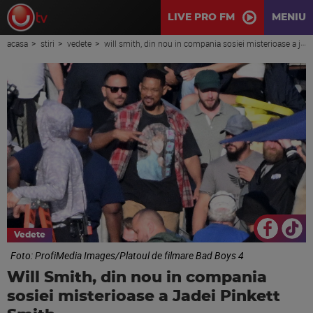
LIVE PRO FM
MENIU
acasa
stiri
vedete
will smith, din nou in compania sosiei misterioase a jadei pinkett smith
Vedete
Foto: ProfiMedia Images/Platoul de filmare Bad Boys 4
Will Smith, din nou in compania
sosiei misterioase a Jadei Pinkett