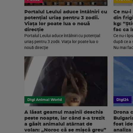
Portalul Leului aduce întâlniri cu
Ce nu-i
potențial uriaș pentru 3 zodii.
din frig
Viața lor poate lua o nouă
kg: “Șt
direcție
fac ca 
Portalul Leului aduce întâlniri cu potențial
Ce nu-i lip
uriaș pentru 3 zodii. Viața lor poate lua o
după ce a 
nouă direcție
Nu mai fac
Digi Animal World
Digi24
A lăsat geamul mașinii deschis
Drona c
peste noapte, iar când s-a trezit
Bulgari
a găsit animalul atârnat de
fost ide
volan: „Noroc că se mișcă greu”
analiza