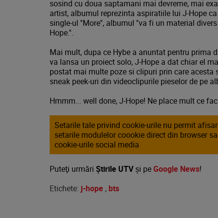
sosind cu doua saptamani mai devreme, mai exact p
artist, albumul reprezinta aspiratiile lui J-Hope ca
single-ul ''More'', albumul ''va fi un material diver
Hope.''.
Mai mult, dupa ce Hybe a anuntat pentru prima dat
va lansa un proiect solo, J-Hope a dat chiar el ma
postat mai multe poze si clipuri prin care acesta s
sneak peek-uri din videoclipurile pieselor de pe 
Hmmm... well done, J-Hope! Ne place mult ce faci!
Setarile tale privind cookie-urile nu permit afis
setarile modulelor coookie direct din browser s
cookie-urile social media
Puteţi urmări
Știrile UTV
şi pe
Google News
!
Etichete:
j-hope
,
bts