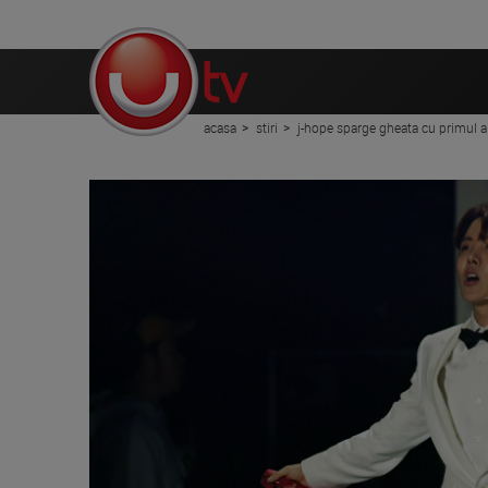
acasa
stiri
j-hope sparge gheata cu primul 