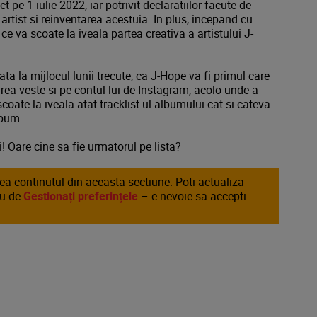
e 1 iulie 2022, iar potrivit declaratiilor facute de
 artist si reinventarea acestuia. In plus, incepand cu
s ce va scoate la iveala partea creativa a artistului J-
a la mijlocul lunii trecute, ca J-Hope va fi primul care
rea veste si pe contul lui de Instagram, acolo unde a
coate la iveala atat tracklist-ul albumului cat si cateva
album.
 Oare cine sa fie urmatorul pe lista?
area continutul din aceasta sectiune. Poti actualiza
au de
Gestionați preferințele
– e nevoie sa accepti