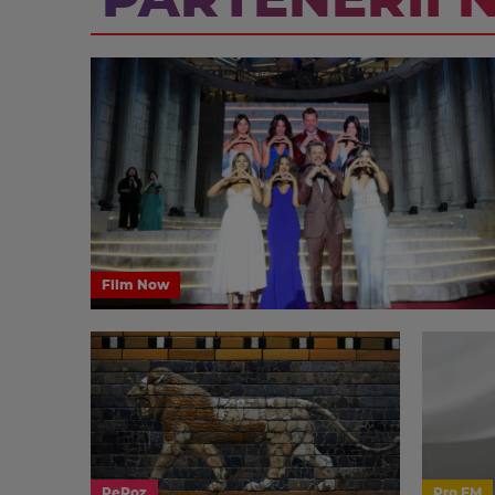
PARTENERII 
Film Now
PeRoz
Pro FM