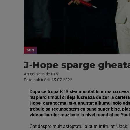
Stiri
J-Hope sparge gheata
Articol scris de
UTV
Data publicării:
15.07.2022
Dupa ce trupa BTS si-a anuntat in urma cu ceva 
nu pierd timpul si deja lucreaza de zor la carier
Hope, care tocmai si-a anuntat albumul solo odata
trebuie sa recunoastem ca suna super bine, plasa
videoclipurilor muzicale la nivel mondial pe You
Cat despre mult asteptatul album intitulat ''Jack in