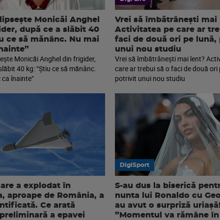
 lipsește Monicăi Anghel
Vrei să îmbătrânești mai 
ider, după ce a slăbit 40
Activitatea pe care ar tr
iu ce să mănânc. Nu mai
faci de două ori pe lună, 
înainte”
unui nou studiu
sește Monicăi Anghel din frigider,
Vrei să îmbătrânești mai lent? Acti
slăbit 40 kg: “Știu ce să mănânc.
care ar trebui să o faci de două ori 
 ca înainte”
potrivit unui nou studiu
DigiSport
are a explodat în
S-au dus la biserică pent
a, aproape de România, a
nunta lui Ronaldo cu Geo
ntificată. Ce arată
au avut o surpriză uriașă
 preliminară a epavei
”Momentul va rămâne în 