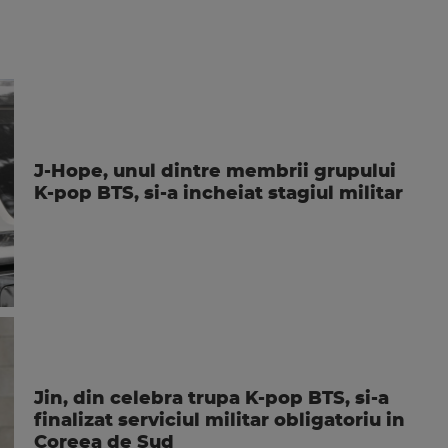
J-Hope, unul dintre membrii grupului
K-pop BTS, si-a incheiat stagiul militar
Jin, din celebra trupa K-pop BTS, si-a
finalizat serviciul militar obligatoriu in
Coreea de Sud