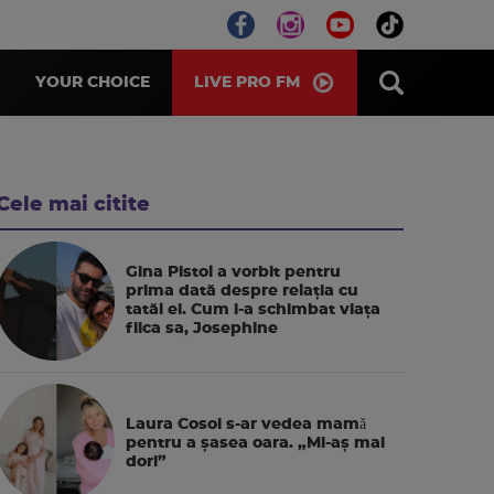
LIVE PRO FM
YOUR CHOICE
Cele mai citite
Gina Pistol a vorbit pentru
prima dată despre relația cu
tatăl ei. Cum i-a schimbat viața
fiica sa, Josephine
Laura Cosoi s-ar vedea mamǎ
pentru a şasea oara. „Mi-aș mai
dori”