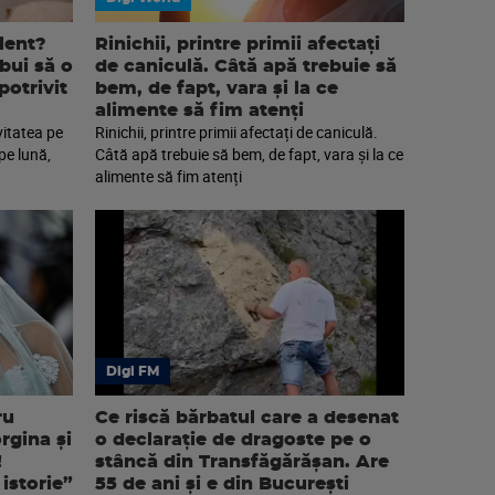
lent?
Rinichii, printre primii afectați
ebui să o
de caniculă. Câtă apă trebuie să
potrivit
bem, de fapt, vara și la ce
alimente să fim atenți
vitatea pe
Rinichii, printre primii afectați de caniculă.
pe lună,
Câtă apă trebuie să bem, de fapt, vara și la ce
alimente să fim atenți
Digi FM
ru
Ce riscă bărbatul care a desenat
rgina și
o declarație de dragoste pe o
!
stâncă din Transfăgărășan. Are
istorie”
55 de ani și e din București