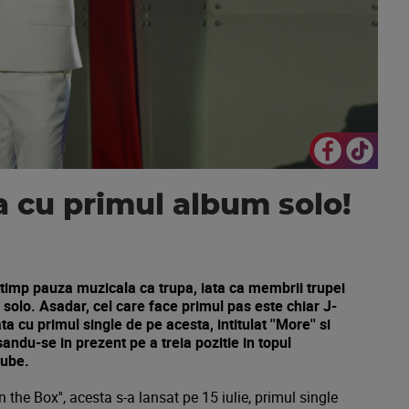
 cu primul album solo!
timp pauza muzicala ca trupa, iata ca membrii trupei
a solo. Asadar, cel care face primul pas este chiar J-
 cu primul single de pe acesta, intitulat ''More'' si
ndu-se in prezent pe a treia pozitie in topul
tube.
 the Box'', acesta s-a lansat pe 15 iulie, primul single