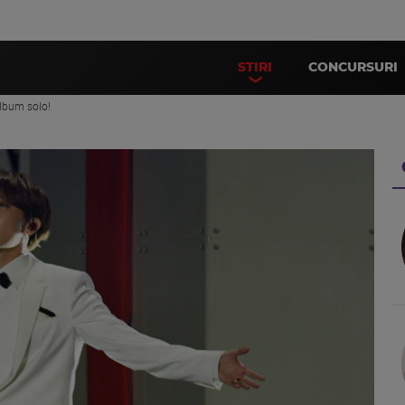
STIRI
CONCURSURI
album solo!