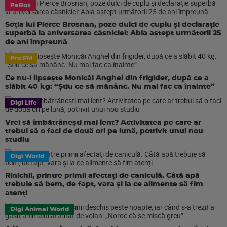
PeRoz
Soția lui Pierce Brosnan, poze dulci de cuplu și declarație
superbă la aniversarea căsniciei: Abia aștept următorii 25
de ani împreună
Pro FM
Ce nu-i lipsește Monicăi Anghel din frigider, după ce a
slăbit 40 kg: “Știu ce să mănânc. Nu mai fac ca înainte”
Digi Life
Vrei să îmbătrânești mai lent? Activitatea pe care ar
trebui să o faci de două ori pe lună, potrivit unui nou
studiu
Digi World
Rinichii, printre primii afectați de caniculă. Câtă apă
trebuie să bem, de fapt, vara și la ce alimente să fim
atenți
Digi Animal World