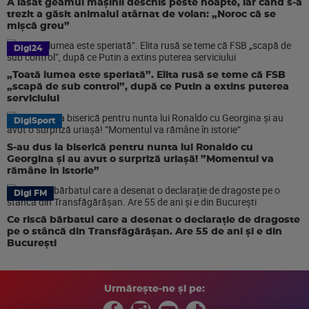
A lăsat geamul mașinii deschis peste noapte, iar când s-a
trezit a găsit animalul atârnat de volan: „Noroc că se
mișcă greu”
Digi24
„Toată lumea este speriată”. Elita rusă se teme că FSB
„scapă de sub control”, după ce Putin a extins puterea
serviciului
DigiSport
S-au dus la biserică pentru nunta lui Ronaldo cu
Georgina și au avut o surpriză uriașă! ”Momentul va
rămâne în istorie”
Digi FM
Ce riscă bărbatul care a desenat o declarație de dragoste
pe o stâncă din Transfăgărășan. Are 55 de ani și e din
București
Urmărește-ne și pe: