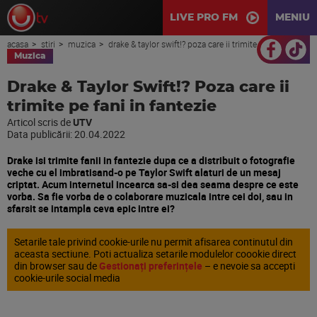
LIVE PRO FM
MENIU
acasa
stiri
muzica
drake & taylor swift!? poza care ii trimite pe fani in fantezie
Muzica
Drake & Taylor Swift!? Poza care ii
trimite pe fani in fantezie
Articol scris de
UTV
Data publicării:
20.04.2022
Drake isi trimite fanii in fantezie dupa ce a distribuit o fotografie
veche cu el imbratisand-o pe Taylor Swift alaturi de un mesaj
criptat. Acum internetul incearca sa-si dea seama despre ce este
vorba. Sa fie vorba de o colaborare muzicala intre cei doi, sau in
sfarsit se intampla ceva epic intre ei?
Setarile tale privind cookie-urile nu permit afisarea continutul din
aceasta sectiune. Poti actualiza setarile modulelor coookie direct
din browser sau de
Gestionați preferințele
– e nevoie sa accepti
cookie-urile social media