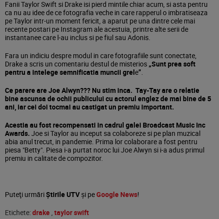
Fanii Taylor Swift si Drake isi pierd mintile chiar acum, si asta pentru
ca nu au idee de ce fotografia veche in care rapperul o imbratiseaza
pe Taylor intr-un moment fericit, a aparut pe una dintre cele mai
recente postari pe Instagram ale acestuia, printre alte serii de
instantanee care l-au inclus si pe fiul sau Adonis.
Fara un indiciu despre modul in care fotografiile sunt conectate,
Drake a scris un comentariu destul de misterios
„Sunt prea soft
pentru a intelege semnificatia muncii grel
e
”
.
Ce parere are Joe Alwyn??? Nu stim inca. Tay-Tay are o relatie
bine ascunsa de ochii publicului cu actorul englez de mai bine de 5
ani, iar cei doi tocmai au castigat un premiu important.
Acestia au fost recompensati in cadrul galei Broadcast Music Inc
Awards.
Joe si Taylor au inceput sa colaboreze si pe plan muzical
abia anul trecut, in pandemie. Prima lor colaborare a fost pentru
piesa "Betty". Piesa i-a purtat noroc lui Joe Alwyn si i-a adus primul
premiu in calitate de compozitor.
Puteţi urmări
Știrile UTV
şi pe
Google News
!
Etichete:
drake
,
taylor swift