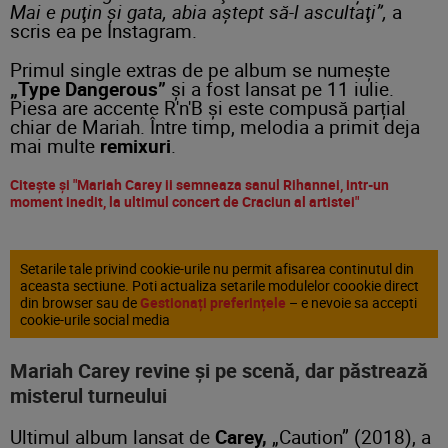
Mai e puţin şi gata, abia aştept să-l ascultaţi”,
a
scris ea pe Instagram.
Primul single extras de pe album se numește
„Type Dangerous”
și a fost lansat pe 11 iulie.
Piesa are accente R'n'B și este compusă parțial
chiar de Mariah. Între timp, melodia a primit deja
mai multe
remixuri
.
Citește și "Mariah Carey ii semneaza sanul Rihannei, intr-un
moment inedit, la ultimul concert de Craciun al artistei"
Setarile tale privind cookie-urile nu permit afisarea continutul din
aceasta sectiune. Poti actualiza setarile modulelor coookie direct
din browser sau de
Gestionați preferințele
– e nevoie sa accepti
cookie-urile social media
Mariah Carey revine și pe scenă, dar păstrează
misterul turneului
Ultimul album lansat de
Carey,
„Caution” (2018), a