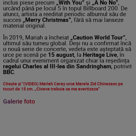
inclus piese precum
„With You”
și
„A No No”
,
urcând până pe locul 5 în topul Billboard 200. De
atunci, artista a reeditat periodic albumul său de
succes
„Merry Christmas”
, fără să mai lanseze
material original.
În 2019, Mariah a încheiat
„Caution World Tour”
,
ultimul său turneu global. Deși nu a confirmat încă
o nouă serie de concerte, vedeta este așteptată să
urce pe scenă pe
15 august
, la
Heritage Live
, în
cadrul unui eveniment organizat chiar la reședința
regelui Charles al III-lea din Sandringham
, potrivit
BBC
.
Citește și "(VIDEO) Mariah Carey urca Marele Zid Chinezesc pe
tocuri de 15 cm. „Cineva trebuia sa ma avertizeze"
Galerie foto