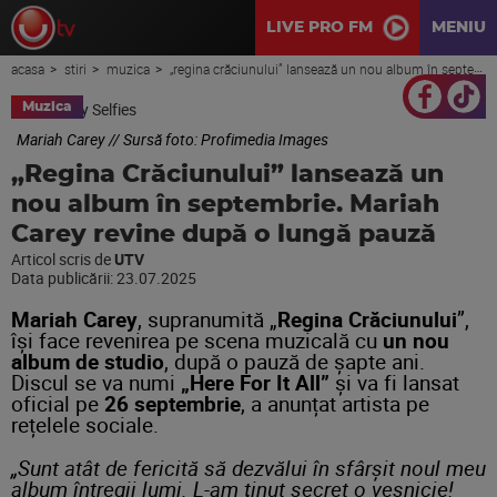
LIVE PRO FM
MENIU
acasa
stiri
muzica
„regina crăciunului” lansează un nou album în septembrie. mariah carey revine după o lungă pauză
Muzica
Mariah Carey // Sursă foto: Profimedia Images
„Regina Crăciunului” lansează un
nou album în septembrie. Mariah
Carey revine după o lungă pauză
Articol scris de
UTV
Data publicării:
23.07.2025
Mariah Carey
, supranumită „
Regina Crăciunului
”,
își face revenirea pe scena muzicală cu
un nou
album de studio
, după o pauză de șapte ani.
Discul se va numi
„Here For It All”
și va fi lansat
oficial pe
26 septembrie
, a anunțat artista pe
rețelele sociale.
„Sunt atât de fericită să dezvălui în sfârşit noul meu
album întregii lumi. L-am ţinut secret o veşnicie!