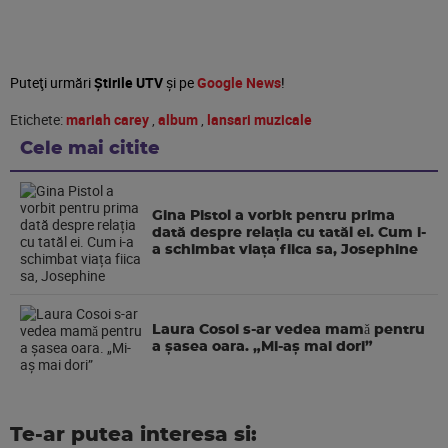
Puteţi urmări
Știrile UTV
şi pe
Google News
!
Etichete:
mariah carey
,
album
,
lansari muzicale
Cele mai citite
Gina Pistol a vorbit pentru prima
dată despre relația cu tatăl ei. Cum i-
a schimbat viața fiica sa, Josephine
Laura Cosoi s-ar vedea mamǎ pentru
a şasea oara. „Mi-aș mai dori”
Te-ar putea interesa si: