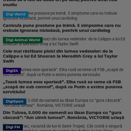
trebui să o faci de două ori pe lună, potrivit unui nou
studiu
Digi World
Canicula pune presiune pe inimă. 5 simptome care nu
trebuie ignorate niciodată, potrivit unui cardiolog
Digi Animal World
Cele mai răsfățate pisici din lumea vedetelor: de la
Calippo a lui Ed Sheeran la Meredith Grey a lui Taylor
Swift
Digi24
„Toată lumea este speriată”. Elita rusă se teme că FSB
„scapă de sub control”, după ce Putin a extins puterea
serviciului
DigiSport
Din Tulcea, 5.000 de oamenii au lăsat Europa cu ”gura
căscată”: ”Am uimit lumea!”. România, VICTORIE uriașă
Digi FM