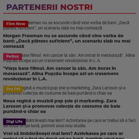
PARTENERII NOSTRI
Film Now
Morgan Freeman nu se ascunde când vine vorba de
bani: „Dacă plătesc suficient”, un scenariu slab nu mai
contează
PeRoz
"Viața bate filmul. Am cancer la sân. Am intrat în
metastază". Alina Pușcău începe azi un tratament
revoluționar în L.A.
Pro FM
Noua regină a muzicii pop știe și marketing. Zara
Larsson și-a promovat colecția de costume de baie
purtând-o chiar ea
Digi Life
Vrei să îmbătrânești mai lent? Activitatea pe care ar