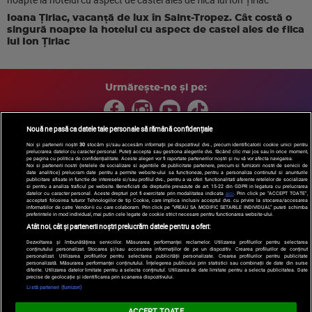
Ioana Țiriac, vacanță de lux în Saint-Tropez. Cât costă o
singură noapte la hotelul cu aspect de castel ales de fiica
lui Ion Țiriac
Urmărește-ne și pe:
Nouă ne pasă ca datele tale personale să rămână confidențiale
Noi și partenerii noștri
30
stocăm și/sau accesăm informații pe dispozitivul dvs., precum identificatorii cookie unici pentru
prelucrarea datelor cu caracter personal. Puteți accepta sau gestiona alegerile dvs. făcând clic mai jos sau în orice moment,
Copyright © 2026 / DIGI ROMANIA S.A.
pe pagina cu politica de confidențialitate. Aceste alegeri vor fi raportate partenerilor noștri și nu vă vor afecta navigarea.
Arhiva
Comunicate de presă
Politica de confidentialitate
Termeni
Noi si partenerii nostri (retelele de socializare si agentiile de publicitate partenere, precum si furnizorii nostri de servicii de
date analitice) prelucram date pentru a permite website-ului sa functioneze, pentru a personaliza continutul si anunturile
si conditii
Gestionați preferințele
|
Contact/Info
Codul etic
publicitare afisate in functie de interesele si/sau profilul dvs., pentru a va oferi functionalitati aferente retelelor de socializare
si pentru a analiza traficul pe website. Beneficiati de drepturile prevazute de art. 15-22 din GDPR in legatura cu prelucrarea
datelor cu caracter personal. Aceste drepturi pot fi exercitate prin modalitatea indicata
aici
. Prin click pe “ACCEPT TOATE”,
acceptati folosirea tuturor Tehnologiilor de tip Cookie, care implica inclusiv acceptul dvs. cu privire la stocarea/accesarea
informatiilor de catre Vendor-ii cu care colaboram. Prin click pe “VREAU SA MODIFIC SETARILE INDIVIDUAL” puteti schimba
preferintele in mod individual, mai putin cele legate de cookie strict necesare pentru functionarea website-ului.
Atât noi, cât și partenerii noștri prelucrăm datele pentru a oferi:
Dezvoltarea și îmbunătățirea serviciilor. Măsurarea performanței reclamelor. Utilizarea profilurilor pentru selectarea
conținutului personalizat. Stocarea și/sau accesarea informațiilor de pe un dispozitiv. Crearea profilurilor de conținut
personalizat. Utilizarea profilurilor pentru selectarea publicității personalizate. Crearea profilurilor pentru publicitate
personalizată. Măsurarea performanței conținutului. Înțelegerea publicului prin statistici sau combinații de date din surse
diferite. Utilizarea datelor limitate pentru a selecta conținutul. Utilizarea de date limitate pentru a selecta publicitatea. Date
precise de geolocație și identificarea prin scanarea dispozitivului.
Listă parteneri (furnizori)
ACCEPT TOATE