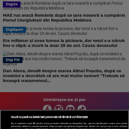
Digi24
MAE rus atacă România după ce țara noastră a cumpărat
Portul Giurgiulești din Republica Moldova
DigiSport
Era milionar și avea lumea la picioare, dar totul s-a năruit
într-o clipă: a murit la doar 29 de ani. Cauza decesului
Digi FM
Dan Alexa, detalii despre starea Alinei Pușcău, după ce
modelul a dezvăluit că are mai multe tumori: "Trebuie să
înceapă tratamentul...
Urmărește-ne și pe:
Nouă ne pasă ca datele tale personale să rămână confidențiale
Noi și partenerii noștri
30
stocăm și/sau accesăm informații pe dispozitivul dvs., precum identificatorii cookie unici pentru
prelucrarea datelor cu caracter personal. Puteți accepta sau gestiona alegerile dvs. făcând clic mai jos sau în orice moment,
Copyright © 2026 / DIGI ROMANIA S.A.
pe pagina cu politica de confidențialitate. Aceste alegeri vor fi raportate partenerilor noștri și nu vă vor afecta navigarea.