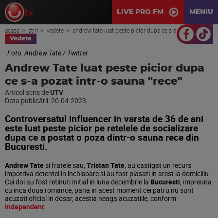
LIVE PRO FM
MENIU
acasa
stiri
vedete
andrew tate luat peste picior dupa ce s-a pozat intr-o sauna "rece"
Vedete
Foto: Andrew Tate / Twitter
Andrew Tate luat peste picior dupa
ce s-a pozat intr-o sauna "rece"
Articol scris de
UTV
Data publicării:
20.04.2023
Controversatul influencer in varsta de 36 de ani
este luat peste picior pe retelele de socializare
dupa ce a postat o poza dintr-o sauna rece din
Bucuresti.
Andrew Tate
si fratele sau,
Tristan Tate
, au castigat un recurs
impotriva detentei in inchisoare si au fost plasati in arest la domiciliu.
Cei doi au fost retinuti initial in luna decembrie la
Bucuresti
, impreuna
cu inca doua romance, pana in acest moment cei patru nu sunt
acuzati oficial in dosar, acestia neaga acuzatiile, conform
Independent
.