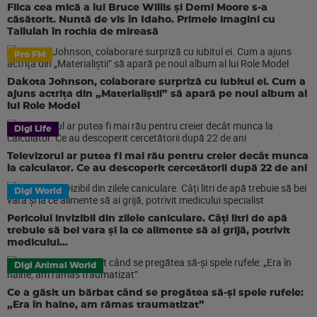
Fiica cea mică a lui Bruce Willis și Demi Moore s-a
căsătorit. Nuntă de vis în Idaho. Primele imagini cu
Tallulah în rochia de mireasă
Pro FM
Dakota Johnson, colaborare surpriză cu iubitul ei. Cum a
ajuns actrița din „Materialiștii” să apară pe noul album al
lui Role Model
Digi Life
Televizorul ar putea fi mai rău pentru creier decât munca
la calculator. Ce au descoperit cercetătorii după 22 de ani
Digi World
Pericolul invizibil din zilele caniculare. Câți litri de apă
trebuie să bei vara și la ce alimente să ai grijă, potrivit
medicului...
Digi Animal World
Ce a găsit un bărbat când se pregătea să-și spele rufele:
„Era în haine, am rămas traumatizat”