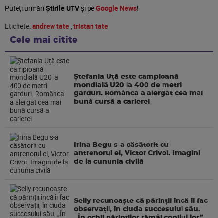
Puteţi urmări
Știrile UTV
şi pe
Google News
!
Etichete:
andrew tate
,
tristan tate
Cele mai citite
Ștefania Uță este campioană
mondială U20 la 400 de metri
garduri. Românca a alergat cea mai
bună cursă a carierei
Irina Begu s-a căsătorit cu
antrenorul ei, Victor Crivoi. Imagini
de la cununia civilă
Selly recunoaște că părinții încă îi fac
observații, în ciuda succesului său.
„În ochii părinților rămâi copilul lor”