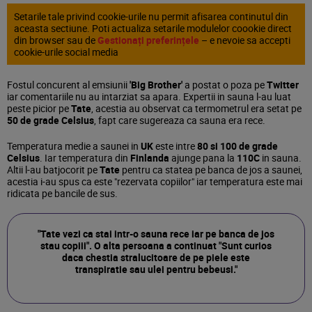
Setarile tale privind cookie-urile nu permit afisarea continutul din
aceasta sectiune. Poti actualiza setarile modulelor coookie direct
din browser sau de
Gestionați preferințele
– e nevoie sa accepti
cookie-urile social media
Fostul concurent al emsiunii
'Big Brother'
a postat o poza pe
Twitter
iar comentariile nu au intarziat sa apara. Expertii in sauna l-au luat
peste picior pe
Tate
, acestia au observat ca termometrul era setat pe
50 de grade Celsius
, fapt care sugereaza ca sauna era rece.
Temperatura medie a saunei in
UK
este intre
80 si 100 de grade
Celsius
. Iar temperatura din
Finlanda
ajunge pana la
110C
in sauna.
Altii l-au batjocorit pe
Tate
pentru ca statea pe banca de jos a saunei,
acestia i-au spus ca este "rezervata copiilor" iar temperatura este mai
ridicata pe bancile de sus.
"Tate vezi ca stai intr-o sauna rece iar pe banca de jos
stau copiii". O alta persoana a continuat "Sunt curios
daca chestia stralucitoare de pe piele este
transpiratie sau ulei pentru bebeusi."