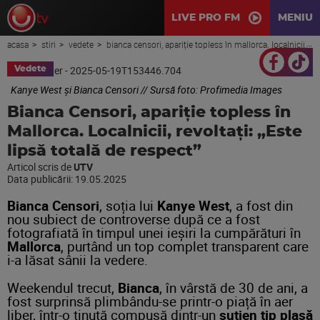
LIVE PRO FM
MENIU
acasa
stiri
vedete
bianca censori, apariție topless în mallorca. localnicii, revoltați: „este lipsă totală de respect”
Vedete
Kanye West și Bianca Censori // Sursă foto: Profimedia Images
Bianca Censori, apariție topless în
Mallorca. Localnicii, revoltați: „Este
lipsă totală de respect”
Articol scris de
UTV
Data publicării:
19.05.2025
Bianca Censori
, soția lui
Kanye West
, a fost din
nou subiect de controverse după ce a fost
fotografiată în timpul unei ieșiri la cumpărături în
Mallorca
, purtând un top complet transparent care
i-a lăsat sânii la vedere.
Weekendul trecut,
Bianca
, în vârstă de 30 de ani, a
fost surprinsă plimbându-se printr-o piață în aer
liber, într-o ținută compusă dintr-un
sutien tip plasă