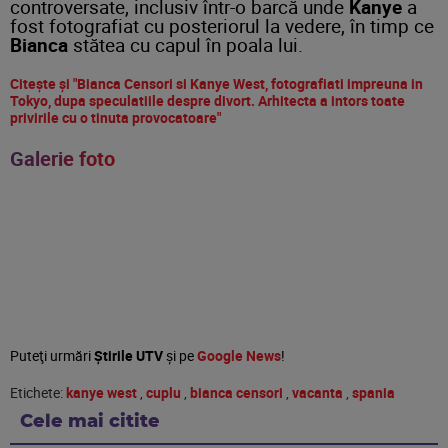
controversate, inclusiv într-o barcă unde
Kanye
a
fost fotografiat cu posteriorul la vedere, în timp ce
Bianca
stătea cu capul în poala lui.
Citește și "Bianca Censori si Kanye West, fotografiati impreuna in
Tokyo, dupa speculatiile despre divort. Arhitecta a intors toate
privirile cu o tinuta provocatoare"
Galerie foto
Puteţi urmări
Știrile UTV
şi pe
Google News
!
Etichete:
kanye west
,
cuplu
,
bianca censori
,
vacanta
,
spania
Cele mai citite