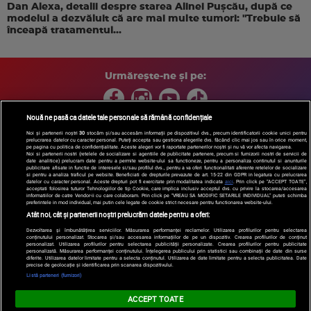
Dan Alexa, detalii despre starea Alinei Pușcău, după ce
modelul a dezvăluit că are mai multe tumori: "Trebuie să
înceapă tratamentul...
Urmărește-ne și pe:
Nouă ne pasă ca datele tale personale să rămână confidențiale
Noi și partenerii noștri
30
stocăm și/sau accesăm informații pe dispozitivul dvs., precum identificatorii cookie unici pentru
prelucrarea datelor cu caracter personal. Puteți accepta sau gestiona alegerile dvs. făcând clic mai jos sau în orice moment,
Copyright © 2026 / DIGI ROMANIA S.A.
pe pagina cu politica de confidențialitate. Aceste alegeri vor fi raportate partenerilor noștri și nu vă vor afecta navigarea.
Arhiva
Comunicate de presă
Politica de confidentialitate
Termeni
Noi si partenerii nostri (retelele de socializare si agentiile de publicitate partenere, precum si furnizorii nostri de servicii de
date analitice) prelucram date pentru a permite website-ului sa functioneze, pentru a personaliza continutul si anunturile
si conditii
Gestionați preferințele
|
Contact/Info
Codul etic
publicitare afisate in functie de interesele si/sau profilul dvs., pentru a va oferi functionalitati aferente retelelor de socializare
si pentru a analiza traficul pe website. Beneficiati de drepturile prevazute de art. 15-22 din GDPR in legatura cu prelucrarea
datelor cu caracter personal. Aceste drepturi pot fi exercitate prin modalitatea indicata
aici
. Prin click pe “ACCEPT TOATE”,
acceptati folosirea tuturor Tehnologiilor de tip Cookie, care implica inclusiv acceptul dvs. cu privire la stocarea/accesarea
informatiilor de catre Vendor-ii cu care colaboram. Prin click pe “VREAU SA MODIFIC SETARILE INDIVIDUAL” puteti schimba
preferintele in mod individual, mai putin cele legate de cookie strict necesare pentru functionarea website-ului.
Atât noi, cât și partenerii noștri prelucrăm datele pentru a oferi:
Dezvoltarea și îmbunătățirea serviciilor. Măsurarea performanței reclamelor. Utilizarea profilurilor pentru selectarea
conținutului personalizat. Stocarea și/sau accesarea informațiilor de pe un dispozitiv. Crearea profilurilor de conținut
personalizat. Utilizarea profilurilor pentru selectarea publicității personalizate. Crearea profilurilor pentru publicitate
personalizată. Măsurarea performanței conținutului. Înțelegerea publicului prin statistici sau combinații de date din surse
diferite. Utilizarea datelor limitate pentru a selecta conținutul. Utilizarea de date limitate pentru a selecta publicitatea. Date
precise de geolocație și identificarea prin scanarea dispozitivului.
Listă parteneri (furnizori)
ACCEPT TOATE