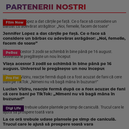
PARTENERII NOSTRI
Film Now
Jennifer Lopez a dat cărțile pe față. Ce o face să
considere un bărbat cu adevărat atrăgător: „Noi, femeile,
facem de toate”
PeRoz
Viața acestor 3 zodii se schimbă în bine până pe 16
august. Universul le pregătește un nou început
Pro FM
Lucian Viziru, reacție fermă după ce a fost acuzat de fani
că cere bani pe TikTok: „Nimeni nu vă bagă mâna în
buzunar!”
Digi Life
La ce oră trebuie udate plantele pe timp de caniculă.
Trucul care le ajută să prospere toată vara