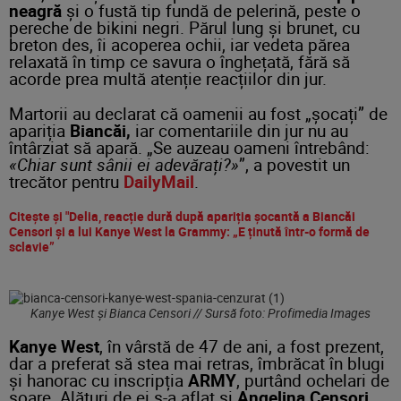
neagră
și o fustă tip fundă de pelerină, peste o
pereche de bikini negri. Părul lung și brunet, cu
breton des, îi acoperea ochii, iar vedeta părea
relaxată în timp ce savura o înghețată, fără să
acorde prea multă atenție reacțiilor din jur.
Martorii au declarat că oamenii au fost „șocați” de
apariția
Biancăi,
iar comentariile din jur nu au
întârziat să apară. „Se auzeau oameni întrebând:
«Chiar sunt sânii ei adevărați?»
”, a povestit un
trecător pentru
DailyMail
.
Citește și "Delia, reacție dură după apariția șocantă a Biancăi
Censori și a lui Kanye West la Grammy: „E ținută într-o formă de
sclavie”
Kanye West și Bianca Censori // Sursă foto: Profimedia Images
Kanye West
, în vârstă de 47 de ani, a fost prezent,
dar a preferat să stea mai retras, îmbrăcat în blugi
și hanorac cu inscripția
ARMY
, purtând ochelari de
soare. Alături de ei s-a aflat și
Angelina Censori
,