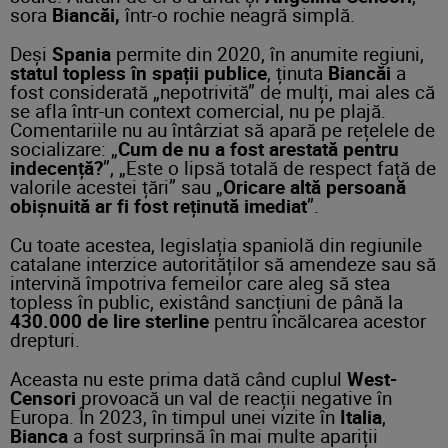
sora
Biancăi,
într-o rochie neagră simplă.
Deși
Spania
permite din 2020, în anumite regiuni,
statul topless în spații publice
, ținuta
Biancăi
a
fost considerată „nepotrivită” de mulți, mai ales că
se afla într-un context comercial, nu pe plajă.
Comentariile nu au întârziat să apară pe rețelele de
socializare: „
Cum de nu a fost arestată pentru
indecență?
”, „Este o lipsă totală de respect față de
valorile acestei țări” sau „
Oricare altă persoană
obișnuită ar fi fost reținută imediat
”.
Cu toate acestea, legislația spaniolă din regiunile
catalane interzice autorităților să amendeze sau să
intervină împotriva femeilor care aleg să stea
topless în public, existând sancțiuni de până la
430.000 de lire sterline
pentru încălcarea acestor
drepturi.
Aceasta nu este prima dată când cuplul
West-
Censori
provoacă un val de reacții negative în
Europa. În 2023, în timpul unei vizite în
Italia
,
Bianca
a fost surprinsă în mai multe apariții