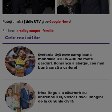
Puteţi urmări
Știrile UTV
şi pe
Google News
!
Etichete:
bradley cooper
,
familie
Cele mai citite
Ștefania Uță este campioană
mondială U20 la 400 de metri
garduri. Românca a alergat cea mai
bună cursă a carierei
Irina Begu s-a căsătorit cu
antrenorul ei, Victor Crivoi. Imagini
de la cununia civilă