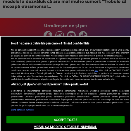
modelul a dezvăluit că are mai multe tumori: "Trebuie să
înceapă tratamentul...
Urmărește-ne și pe:
Nouă ne pasă ca datele tale personale să rămână confidențiale
Noi și partenerii noștri
30
stocăm și/sau accesăm informații pe dispozitivul dvs., precum identificatorii cookie unici pentru
prelucrarea datelor cu caracter personal. Puteți accepta sau gestiona alegerile dvs. făcând clic mai jos sau în orice moment,
Copyright © 2026 / DIGI ROMANIA S.A.
pe pagina cu politica de confidențialitate. Aceste alegeri vor fi raportate partenerilor noștri și nu vă vor afecta navigarea.
Arhiva
Comunicate de presă
Politica de confidentialitate
Termeni
Noi si partenerii nostri (retelele de socializare si agentiile de publicitate partenere, precum si furnizorii nostri de servicii de
date analitice) prelucram date pentru a permite website-ului sa functioneze, pentru a personaliza continutul si anunturile
si conditii
Gestionați preferințele
|
Contact/Info
Codul etic
publicitare afisate in functie de interesele si/sau profilul dvs., pentru a va oferi functionalitati aferente retelelor de socializare
si pentru a analiza traficul pe website. Beneficiati de drepturile prevazute de art. 15-22 din GDPR in legatura cu prelucrarea
datelor cu caracter personal. Aceste drepturi pot fi exercitate prin modalitatea indicata
aici
. Prin click pe “ACCEPT TOATE”,
acceptati folosirea tuturor Tehnologiilor de tip Cookie, care implica inclusiv acceptul dvs. cu privire la stocarea/accesarea
informatiilor de catre Vendor-ii cu care colaboram. Prin click pe “VREAU SA MODIFIC SETARILE INDIVIDUAL” puteti schimba
preferintele in mod individual, mai putin cele legate de cookie strict necesare pentru functionarea website-ului.
Atât noi, cât și partenerii noștri prelucrăm datele pentru a oferi:
Dezvoltarea și îmbunătățirea serviciilor. Măsurarea performanței reclamelor. Utilizarea profilurilor pentru selectarea
conținutului personalizat. Stocarea și/sau accesarea informațiilor de pe un dispozitiv. Crearea profilurilor de conținut
personalizat. Utilizarea profilurilor pentru selectarea publicității personalizate. Crearea profilurilor pentru publicitate
personalizată. Măsurarea performanței conținutului. Înțelegerea publicului prin statistici sau combinații de date din surse
diferite. Utilizarea datelor limitate pentru a selecta conținutul. Utilizarea de date limitate pentru a selecta publicitatea. Date
precise de geolocație și identificarea prin scanarea dispozitivului.
Listă parteneri (furnizori)
ACCEPT TOATE
VREAU SA MODIFIC SETARILE INDIVIDUAL