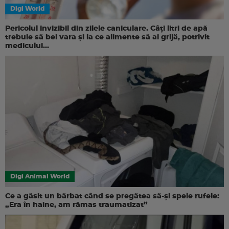
Digi World
Pericolul invizibil din zilele caniculare. Câți litri de apă
trebuie să bei vara și la ce alimente să ai grijă, potrivit
medicului...
Digi Animal World
Ce a găsit un bărbat când se pregătea să-și spele rufele:
„Era în haine, am rămas traumatizat”