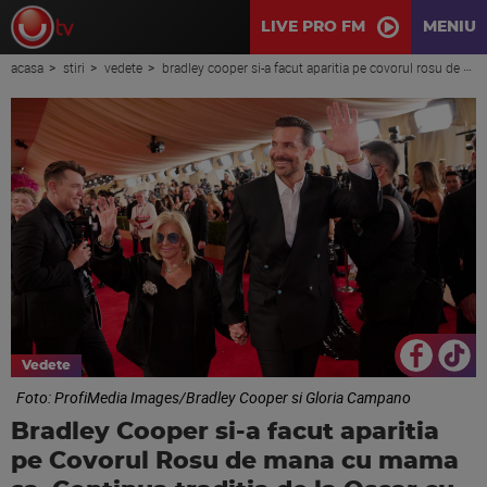
LIVE PRO FM
MENIU
acasa
stiri
vedete
bradley cooper si-a facut aparitia pe covorul rosu de mana cu mama sa. continua traditia de la oscar cu gloria campano
Vedete
Foto: ProfiMedia Images/Bradley Cooper si Gloria Campano
Bradley Cooper si-a facut aparitia
pe Covorul Rosu de mana cu mama