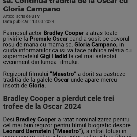
sa. Continua traditia de la Oscar cu
Gloria Campano
Articol scris de
UTV
Data publicării:
13.03.2024
Faimosul actor
Bradley Cooper
a atras toate
privirile la
Premiile Oscar
cand a sosit pe covorul
rosu de mana cu mama sa,
Gloria Campano,
in
ciuda informatiilor ca isi va face publica relatia cu
supermodelul
Gigi Hadid
la cel mai asteptat
eveniment din lumea filmului.
Regizorul filmului
“Maestro”
a dorit sa pastreze
traditia de la galele
Oscar
unde apare mereu
insotit de
Gloria.
Bradley Cooper a pierdut cele trei
trofee de la Oscar 2024
Desi
Bradley Cooper
a ratat nominalizarea pentru
cel mai bun regizor pentru filmul biografic despre
Leonard Bernstein (“Maestro”),
a intrat totusi in
cursa pentru cel mai bun actor, cel mai bun film si