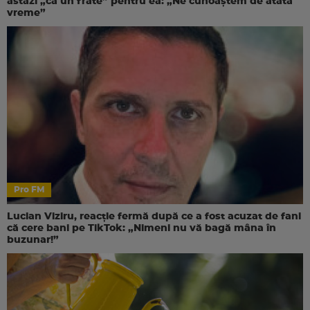
astăzi „ca un frate” pentru ea: „Ne cunoaștem de atâta
vreme”
Pro FM
Lucian Viziru, reacție fermă după ce a fost acuzat de fani
că cere bani pe TikTok: „Nimeni nu vă bagă mâna în
buzunar!”