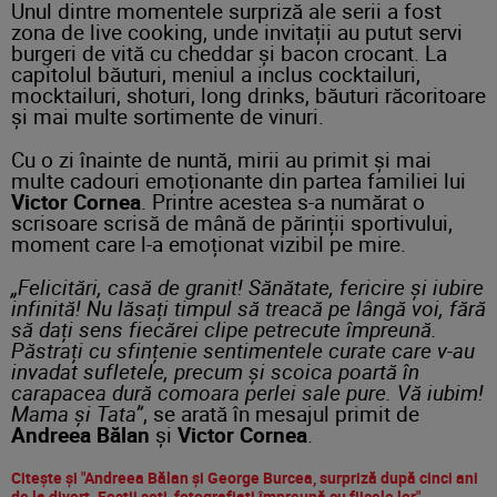
Unul dintre momentele surpriză ale serii a fost
zona de live cooking, unde invitații au putut servi
burgeri de vită cu cheddar și bacon crocant. La
capitolul băuturi, meniul a inclus cocktailuri,
mocktailuri, shoturi, long drinks, băuturi răcoritoare
și mai multe sortimente de vinuri.
Cu o zi înainte de nuntă, mirii au primit și mai
multe cadouri emoționante din partea familiei lui
Victor Cornea
. Printre acestea s-a numărat o
scrisoare scrisă de mână de părinții sportivului,
moment care l-a emoționat vizibil pe mire.
„Felicitări, casă de granit! Sănătate, fericire și iubire
infinită! Nu lăsați timpul să treacă pe lângă voi, fără
să dați sens fiecărei clipe petrecute împreună.
Păstrați cu sfințenie sentimentele curate care v-au
invadat sufletele, precum și scoica poartă în
carapacea dură comoara perlei sale pure. Vă iubim!
Mama și Tata”
, se arată în mesajul primit de
Andreea Bălan
și
Victor Cornea
.
Citește și "Andreea Bălan și George Burcea, surpriză după cinci ani
de la divorț. Foștii soți, fotografiați împreună cu fiicele lor"