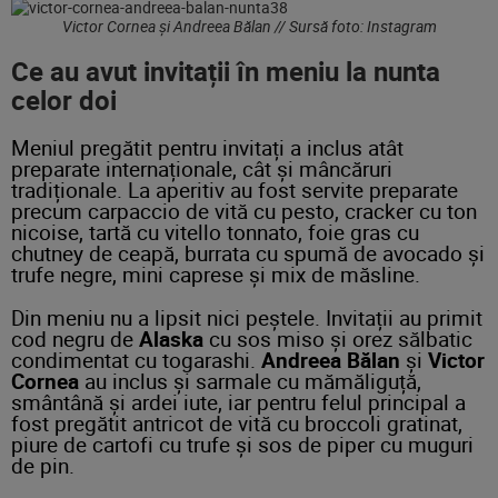
Victor Cornea și Andreea Bălan // Sursă foto: Instagram
Ce au avut invitații în meniu la nunta
celor doi
Meniul pregătit pentru invitați a inclus atât
preparate internaționale, cât și mâncăruri
tradiționale. La aperitiv au fost servite preparate
precum carpaccio de vită cu pesto, cracker cu ton
nicoise, tartă cu vitello tonnato, foie gras cu
chutney de ceapă, burrata cu spumă de avocado și
trufe negre, mini caprese și mix de măsline.
Din meniu nu a lipsit nici peștele. Invitații au primit
cod negru de
Alaska
cu sos miso și orez sălbatic
condimentat cu togarashi.
Andreea Bălan
și
Victor
Cornea
au inclus și sarmale cu mămăliguță,
smântână și ardei iute, iar pentru felul principal a
fost pregătit antricot de vită cu broccoli gratinat,
piure de cartofi cu trufe și sos de piper cu muguri
de pin.