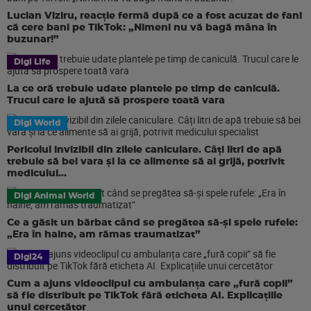
Lucian Viziru, reacție fermă după ce a fost acuzat de fani
că cere bani pe TikTok: „Nimeni nu vă bagă mâna în
buzunar!”
Digi Life
La ce oră trebuie udate plantele pe timp de caniculă.
Trucul care le ajută să prospere toată vara
Digi World
Pericolul invizibil din zilele caniculare. Câți litri de apă
trebuie să bei vara și la ce alimente să ai grijă, potrivit
medicului...
Digi Animal World
Ce a găsit un bărbat când se pregătea să-și spele rufele:
„Era în haine, am rămas traumatizat”
Digi24
Cum a ajuns videoclipul cu ambulanța care „fură copii”
să fie distribuit pe TikTok fără eticheta AI. Explicațiile
unui cercetător