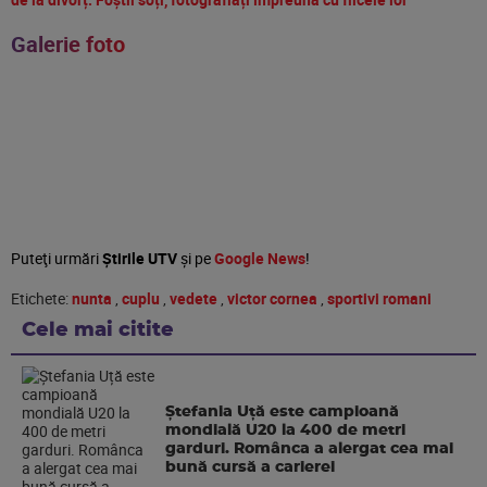
Galerie foto
Puteţi urmări
Știrile UTV
şi pe
Google News
!
Etichete:
nunta
,
cuplu
,
vedete
,
victor cornea
,
sportivi romani
Cele mai citite
Ștefania Uță este campioană
mondială U20 la 400 de metri
garduri. Românca a alergat cea mai
bună cursă a carierei