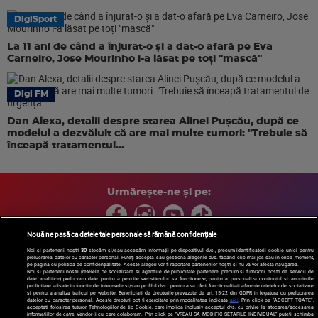
DigiSport
La 11 ani de când a înjurat-o și a dat-o afară pe Eva
Carneiro, Jose Mourinho i-a lăsat pe toți "mască"
Digi FM
Dan Alexa, detalii despre starea Alinei Pușcău, după ce
modelul a dezvăluit că are mai multe tumori: "Trebuie să
înceapă tratamentul...
Urmărește-ne și pe:
Nouă ne pasă ca datele tale personale să rămână confidențiale
Noi și partenerii noștri
30
stocăm și/sau accesăm informații pe dispozitivul dvs., precum identificatorii cookie unici pentru
prelucrarea datelor cu caracter personal. Puteți accepta sau gestiona alegerile dvs. făcând clic mai jos sau în orice moment,
Copyright © 2026 / DIGI ROMANIA S.A.
pe pagina cu politica de confidențialitate. Aceste alegeri vor fi raportate partenerilor noștri și nu vă vor afecta navigarea.
Arhiva
Comunicate de presă
Politica de confidentialitate
Termeni
Noi si partenerii nostri (retelele de socializare si agentiile de publicitate partenere, precum si furnizorii nostri de servicii de
date analitice) prelucram date pentru a permite website-ului sa functioneze, pentru a personaliza continutul si anunturile
si conditii
Gestionați preferințele
|
Contact/Info
Codul etic
publicitare afisate in functie de interesele si/sau profilul dvs., pentru a va oferi functionalitati aferente retelelor de socializare
si pentru a analiza traficul pe website. Beneficiati de drepturile prevazute de art. 15-22 din GDPR in legatura cu prelucrarea
datelor cu caracter personal. Aceste drepturi pot fi exercitate prin modalitatea indicata
aici
. Prin click pe “ACCEPT TOATE”,
acceptati folosirea tuturor Tehnologiilor de tip Cookie, care implica inclusiv acceptul dvs. cu privire la stocarea/accesarea
informatiilor de catre Vendor-ii cu care colaboram. Prin click pe “VREAU SA MODIFIC SETARILE INDIVIDUAL” puteti schimba