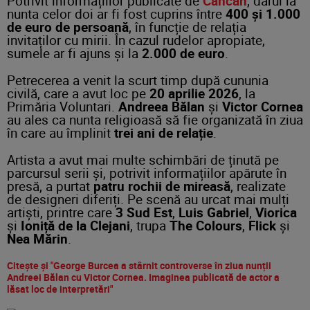
Potrivit informațiilor publicate de
Cancan
, darul la
nunta celor doi ar fi fost cuprins între
400 și 1.000
de euro de persoană
, în funcție de relația
invitaților cu mirii. În cazul rudelor apropiate,
sumele ar fi ajuns și la
2.000 de euro
.
Petrecerea a venit la scurt timp după cununia
civilă, care a avut loc pe
20 aprilie 2026
, la
Primăria Voluntari.
Andreea Bălan
și
Victor Cornea
au ales ca nunta religioasă să fie organizată în ziua
în care au împlinit
trei ani de relație
.
Artista a avut mai multe schimbări de ținută pe
parcursul serii și, potrivit informațiilor apărute în
presă, a purtat
patru rochii de mireasă
, realizate
de designeri diferiți. Pe scenă au urcat mai mulți
artiști, printre care
3 Sud Est
,
Luis Gabriel
,
Viorica
și
Ioniță de la Clejani
, trupa
The Colours
,
Flick
și
Nea Mărin
.
Citește și "George Burcea a stârnit controverse în ziua nunții
Andreei Bălan cu Victor Cornea. Imaginea publicată de actor a
lăsat loc de interpretări"