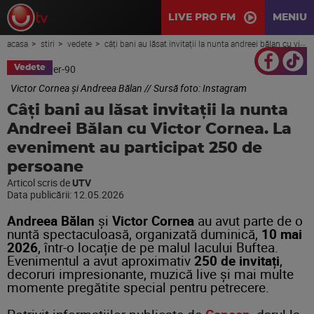
LIVE PRO FM
MENIU
acasa
stiri
vedete
câți bani au lăsat invitații la nunta andreei bălan cu victor cornea. la eveniment au participat 250 de persoane
Vedete
Victor Cornea și Andreea Bălan // Sursă foto: Instagram
Câți bani au lăsat invitații la nunta
Andreei Bălan cu Victor Cornea. La
eveniment au participat 250 de
persoane
Articol scris de
UTV
Data publicării:
12.05.2026
Andreea Bălan
și
Victor Cornea
au avut parte de o
nuntă spectaculoasă, organizată duminică,
10 mai
2026
, într-o locație de pe malul lacului Buftea.
Evenimentul a avut aproximativ
250 de invitați
,
decoruri impresionante, muzică live și mai multe
momente pregătite special pentru petrecere.