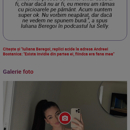
fi, chiar dacă nu ar fi, eu mereu am rămas
cu picioarele pe pământ. Acum suntem
super ok. Nu vorbim neapărat, dar dacă
ne vedem ne spunem bună.", a spus
Iuliana Beregoi în podcastul lui Selly.
Citește și "Iuliana Beregoi, replici acide la adresa Andreei
Bostanica: "Exista invidie din partea ei, fiindca era fana mea"
Galerie foto