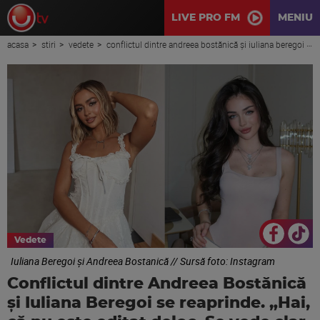
LIVE PRO FM
MENIU
acasa
stiri
vedete
conflictul dintre andreea bostănică și iuliana beregoi se reaprinde. „hai, că nu este editat deloc. se vede clar că e tăiat răspunsul corect...”
Vedete
Iuliana Beregoi și Andreea Bostanică // Sursă foto: Instagram
Conflictul dintre Andreea Bostănică
și Iuliana Beregoi se reaprinde. „Hai,