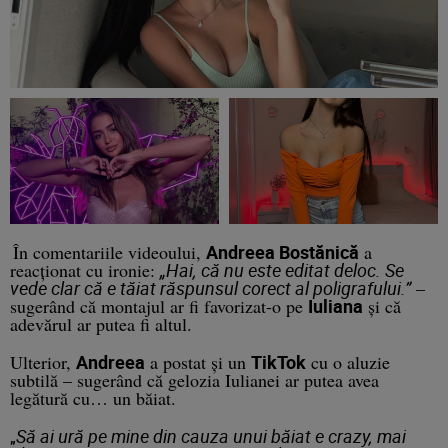
În comentariile videoului,
Andreea Bostănică
a
reacționat cu ironie:
„Hai, că nu este editat deloc. Se
vede clar că e tăiat răspunsul corect al poligrafului.”
–
sugerând că montajul ar fi favorizat-o pe
Iuliana
și că
adevărul ar putea fi altul.
Ulterior,
Andreea
a postat și un
TikTok
cu o aluzie
subtilă – sugerând că gelozia Iulianei ar putea avea
legătură cu… un băiat.
Să ai ură pe mine din cauza unui băiat e crazy, mai
„