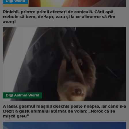
Digi World
Rinichii, printre primii afectați de caniculă. Câtă apă
trebuie să bem, de fapt, vara și la ce alimente să fim
atenți
Digi Animal World
A lăsat geamul mașinii deschis peste noapte, iar când s-a
trezit a găsit animalul atârnat de volan: „Noroc că se
mișcă greu”