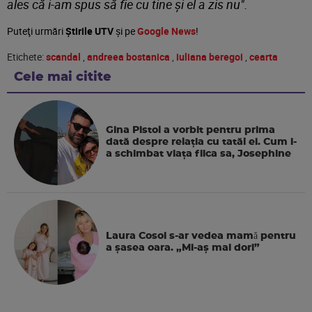
ales că i-am spus să fie cu tine și el a zis nu".
Puteţi urmări
Știrile UTV
şi pe
Google News
!
Etichete:
scandal
,
andreea bostanica
,
iuliana beregoi
,
cearta
Cele mai citite
Gina Pistol a vorbit pentru prima
dată despre relația cu tatăl ei. Cum i-
a schimbat viața fiica sa, Josephine
Laura Cosoi s-ar vedea mamǎ pentru
a şasea oara. „Mi-aș mai dori”