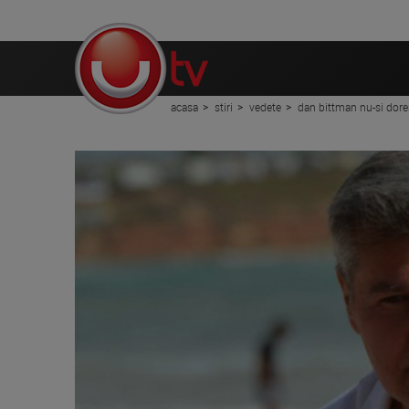
acasa
stiri
vedete
dan bittman nu-si dores