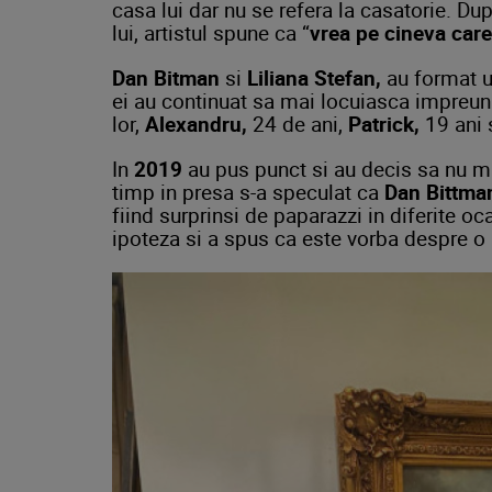
casa lui dar nu se refera la casatorie. D
lui, artistul spune ca “
vrea pe cineva care
Dan Bitman
si
Liliana Stefan,
au format u
ei au continuat sa mai locuiasca impreuna 
lor,
Alexandru,
24 de ani,
Patrick,
19 ani 
In
2019
au pus punct si au decis sa nu ma
timp in presa s-a speculat ca
Dan Bittma
fiind surprinsi de paparazzi in diferite oc
ipoteza si a spus ca este vorba despre o