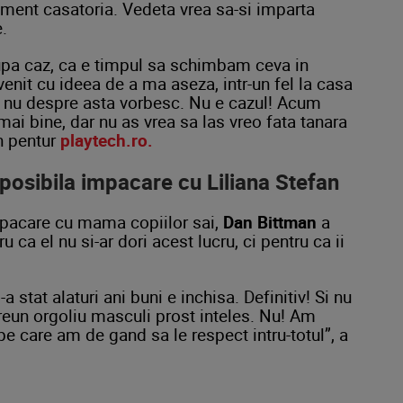
ement casatoria. Vedeta vrea sa-si imparta
e.
upa caz, ca e timpul sa schimbam ceva in
venit cu ideea de a ma aseza, intr-un fel la casa
ca nu despre asta vorbesc. Nu e cazul! Acum
ai bine, dar nu as vrea sa las vreo fata tanara
n pentur
playtech.ro.
osibila impacare cu Liliana Stefan
mpacare cu mama copiilor sai,
Dan Bittman
a
 ca el nu si-ar dori acest lucru, ci pentru ca ii
 stat alaturi ani buni e inchisa. Definitiv! Si nu
eun orgoliu masculi prost inteles. Nu! Am
e care am de gand sa le respect intru-totul”, a