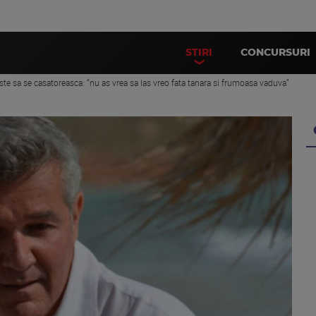
STIRI
CONCURSURI
te sa se casatoreasca: “nu as vrea sa las vreo fata tanara si frumoasa vaduva”