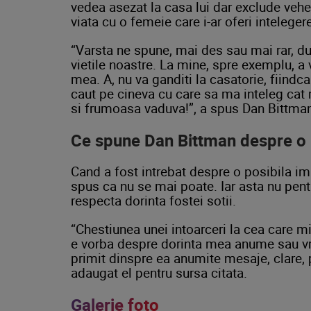
vedea asezat la casa lui dar exclude veh
viata cu o femeie care i-ar oferi inteleger
“Varsta ne spune, mai des sau mai rar, d
vietile noastre. La mine, spre exemplu, a 
mea. A, nu va ganditi la casatorie, fiind
caut pe cineva cu care sa ma inteleg cat m
si frumoasa vaduva!”, a spus Dan Bittma
Ce spune Dan Bittman despre o p
Cand a fost intrebat despre o posibila i
spus ca nu se mai poate. Iar asta nu pentru
respecta dorinta fostei sotii.
“Chestiunea unei intoarceri la cea care mi-a
e vorba despre dorinta mea anume sau vr
primit dinspre ea anumite mesaje, clare, p
adaugat el pentru sursa citata.
Galerie foto