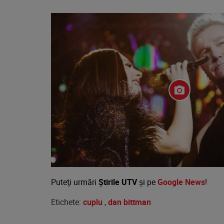
Puteţi urmări
Știrile UTV
şi pe
Google News
!
Etichete:
cuplu
,
dan bittman