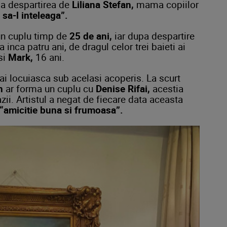
upa despartirea de
Liliana Stefan,
mama copiilor
 sa-l inteleaga”.
n cuplu timp de
25 de ani,
iar dupa despartire
inca patru ani, de dragul celor trei baieti ai
si
Mark,
16 ani.
i locuiasca sub acelasi acoperis. La scurt
n
ar forma un cuplu cu
Denise Rifai,
acestia
azii. Artistul a negat de fiecare data aceasta
“amicitie buna si frumoasa”.