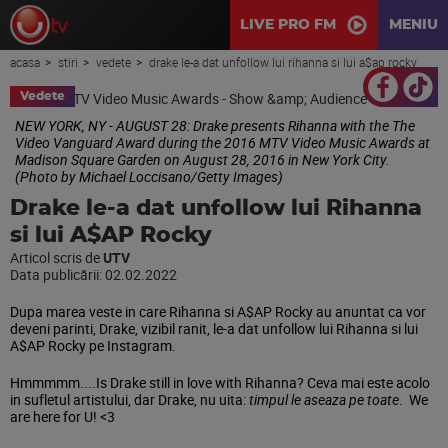
LIVE PRO FM
MENIU
acasa
stiri
vedete
drake le-a dat unfollow lui rihanna si lui a$ap rocky
Vedete
NEW YORK, NY - AUGUST 28: Drake presents Rihanna with the The
Video Vanguard Award during the 2016 MTV Video Music Awards at
Madison Square Garden on August 28, 2016 in New York City.
(Photo by Michael Loccisano/Getty Images)
Drake le-a dat unfollow lui Rihanna
si lui A$AP Rocky
Articol scris de
UTV
Data publicării:
02.02.2022
Dupa marea veste in care Rihanna si A$AP Rocky au anuntat ca vor
deveni parinti, Drake, vizibil ranit, le-a dat unfollow lui Rihanna si lui
A$AP Rocky pe Instagram.
Hmmmmm....Is Drake still in love with Rihanna? Ceva mai este acolo
in sufletul artistului, dar Drake, nu uita:
timpul le aseaza pe toate
. We
are here for U! <3