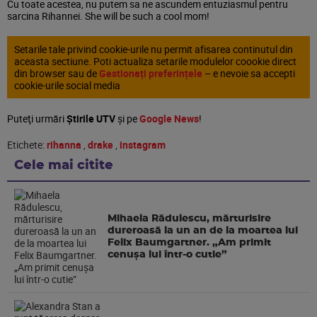
Cu toate acestea, nu putem sa ne ascundem entuziasmul pentru
sarcina Rihannei. She will be such a cool mom!
Setarile tale privind cookie-urile nu permit afisarea continutul din
aceasta sectiune. Poti actualiza setarile modulelor coookie direct
din browser sau de
Gestionați preferințele
– e nevoie sa accepti
cookie-urile social media
Puteţi urmări
Știrile UTV
şi pe
Google News
!
Etichete:
rihanna
,
drake
,
instagram
Cele mai citite
Mihaela Rădulescu, mărturisire
dureroasă la un an de la moartea lui
Felix Baumgartner. „Am primit
cenușa lui într-o cutie”