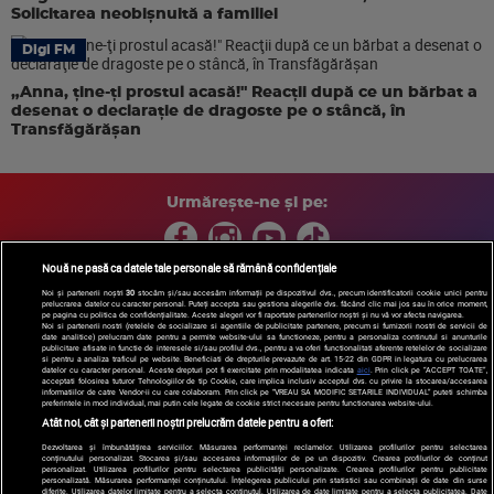
Solicitarea neobișnuită a familiei
Digi FM
„Anna, ţine-ţi prostul acasă!" Reacţii după ce un bărbat a
desenat o declaraţie de dragoste pe o stâncă, în
Transfăgărăşan
Urmărește-ne și pe:
Nouă ne pasă ca datele tale personale să rămână confidențiale
Noi și partenerii noștri
30
stocăm și/sau accesăm informații pe dispozitivul dvs., precum identificatorii cookie unici pentru
prelucrarea datelor cu caracter personal. Puteți accepta sau gestiona alegerile dvs. făcând clic mai jos sau în orice moment,
Copyright © 2026 / DIGI ROMANIA S.A.
pe pagina cu politica de confidențialitate. Aceste alegeri vor fi raportate partenerilor noștri și nu vă vor afecta navigarea.
Arhiva
Comunicate de presă
Politica de confidentialitate
Termeni
Noi si partenerii nostri (retelele de socializare si agentiile de publicitate partenere, precum si furnizorii nostri de servicii de
date analitice) prelucram date pentru a permite website-ului sa functioneze, pentru a personaliza continutul si anunturile
si conditii
Gestionați preferințele
|
Contact/Info
Codul etic
publicitare afisate in functie de interesele si/sau profilul dvs., pentru a va oferi functionalitati aferente retelelor de socializare
si pentru a analiza traficul pe website. Beneficiati de drepturile prevazute de art. 15-22 din GDPR in legatura cu prelucrarea
datelor cu caracter personal. Aceste drepturi pot fi exercitate prin modalitatea indicata
aici
. Prin click pe “ACCEPT TOATE”,
acceptati folosirea tuturor Tehnologiilor de tip Cookie, care implica inclusiv acceptul dvs. cu privire la stocarea/accesarea
informatiilor de catre Vendor-ii cu care colaboram. Prin click pe “VREAU SA MODIFIC SETARILE INDIVIDUAL” puteti schimba
preferintele in mod individual, mai putin cele legate de cookie strict necesare pentru functionarea website-ului.
Atât noi, cât și partenerii noștri prelucrăm datele pentru a oferi:
Dezvoltarea și îmbunătățirea serviciilor. Măsurarea performanței reclamelor. Utilizarea profilurilor pentru selectarea
conținutului personalizat. Stocarea și/sau accesarea informațiilor de pe un dispozitiv. Crearea profilurilor de conținut
personalizat. Utilizarea profilurilor pentru selectarea publicității personalizate. Crearea profilurilor pentru publicitate
personalizată. Măsurarea performanței conținutului. Înțelegerea publicului prin statistici sau combinații de date din surse
diferite. Utilizarea datelor limitate pentru a selecta conținutul. Utilizarea de date limitate pentru a selecta publicitatea. Date