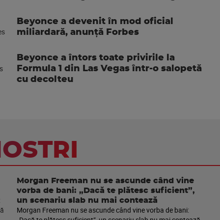
Beyonce a devenit în mod oficial
miliardară, anunţă Forbes
Beyonce a întors toate privirile la
Formula 1 din Las Vegas într-o salopetă
cu decolteu
NOSTRI
Morgan Freeman nu se ascunde când vine
vorba de bani: „Dacă te plătesc suficient”,
un scenariu slab nu mai contează
Morgan Freeman nu se ascunde când vine vorba de bani:
„Dacă te plătesc suficient”, un scenariu slab nu mai contează