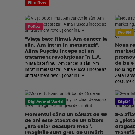
Film Now
PeRoz
Pro FM
"Viața bate filmul. Am cancer la
sân. Am intrat în metastază".
Noua re
Alina Pușcău începe azi un
marketi
tratament revoluționar în L.A.
promova
"Viața bate filmul. Am cancer la sân. Am
de baie
intrat în metastază". Alina Pușcău începe azi
Noua regin
un tratament revoluționar în L.A.
Zara Larss
costume de
Digi Animal World
Digi24
Momentul când un bărbat de 65
S-a afla
de ani este atacat de un bizon:
a „pict
„Era chiar deasupra mea”.
dragost
Imaginile sunt greu de urmărit
Transfă