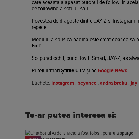
care aceasta a apasat butonul de follow. In acelas
de following a sotului sau.
Povestea de dragoste dintre JAY-Z si Instagram nu
repede.
Mogului a spus ca pagina este creat doar ca sa 
Fall
”.
So, punct ochit, punct lovit! Smart, JAY-Z, as alw
Puteţi urmări
Știrile UTV
şi pe
Google News
!
Etichete:
instagram
,
beyonce
,
andra brebu
,
jay
Te-ar putea interesa si: