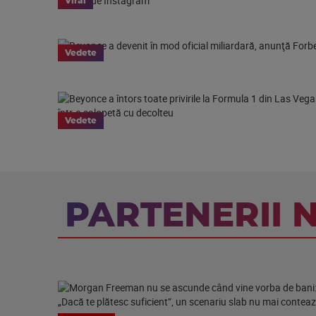
Viral
Vedete
Vedete
PARTENERII 