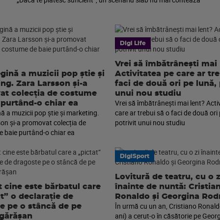
Digi Life
Vrei să îmbătrânești mai 
gină a muzicii pop știe și
Activitatea pe care ar tr
ng. Zara Larsson și-a
faci de două ori pe lună, 
t colecția de costume
unui nou studiu
Vrei să îmbătrânești mai lent? Acti
 purtând-o chiar ea
ă a muzicii pop știe și marketing.
care ar trebui să o faci de două ori 
on și-a promovat colecția de
potrivit unui nou studiu
 baie purtând-o chiar ea
DigiSport
Lovitură de teatru, cu o z
t cine este bărbatul care
înainte de nuntă: Cristia
at” o declarație de
Ronaldo și Georgina Rod
În urmă cu un an, Cristiano Ronald
e pe o stâncă de pe
ani) a cerut-o în căsătorie pe Geor
gărășan