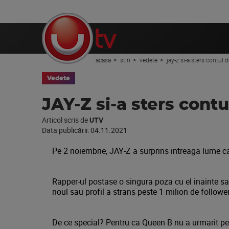
acasa
stiri
vedete
jay-z si-a sters contul 
Vedete
JAY-Z si-a sters cont
Articol scris de
UTV
Data publicării:
04.11.2021
Pe 2 noiembrie, JAY-Z a surprins intreaga lume c
Rapper-ul postase o singura poza cu el inainte sa 
noul sau profil a strans peste 1 milion de followe
De ce special? Pentru ca Queen B nu a urmarit pe