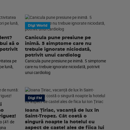
Digi World
lent?
Canicula pune presiune pe
ebui să o
inimă. 5 simptome care nu
potrivit
trebuie ignorate niciodată,
potrivit unui cardiolog
vitatea pe
Canicula pune presiune pe inimă. 5 simptome
pe lună,
care nu trebuie ignorate niciodată, potrivit
unui cardiolog
Digi FM
i
no
Ioana Țiriac, vacanță de lux în
riguez!
Saint-Tropez. Cât costă o
o (41 de
singură noapte la hotelul cu
gina
aspect de castel ales de fiica lui