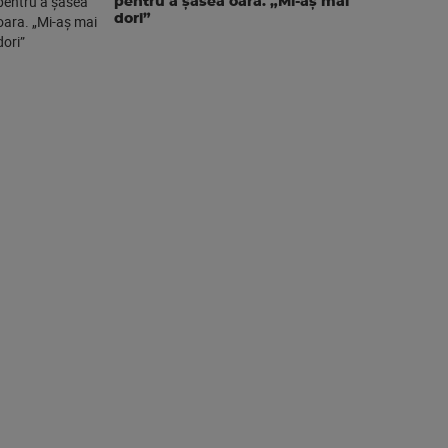
pentru a şasea oara. „Mi-aș mai
dori”