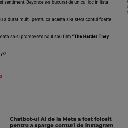
i sentiment, Beyonce s-a bucurat de unicul loc in lista
 a durat mult, pentru ca acesta si-a sters contul foarte
poata sa-si promoveze noul sau film
“The Harder They
ays!
-z
Chatbot-ul AI de la Meta a fost folosit
pentru a sparge conturi de Instagram