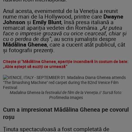
Anul acesta, evenimentul de la Veneția a reunit
nume mari de la Hollywood, printre care
Dwayne
Johnson
și
Emily Blunt
, însă presa italiană a
remarcat apariția vedetei din România.
„Ar putea
face o impresie grozavă cu orice cearceaf, chiar și
cu o perdea de duș”
, au scris jurnaliștii despre
Mădălina Ghenea
, care a cucerit atât publicul, cât
și fotografii prezenți.
Citește și "Mădălina Ghenea, apariție incendiară în costum de baie:
„Abia aștept să auziți ce urmează”
Madalina Ghenea la festivalul de film de la Veneția // Sursă foto:
Profimedia Images
Cum a impresionat Mădălina Ghenea pe covorul
roșu
Ținuta spectaculoasă a fost completată de