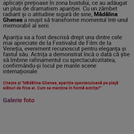
aplicații prețioase în zona bustului, ce au adăugat
un plus de dramatism apariției. Cu un zâmbet
radiant și o atitudine sigură de sine,
Mădălina
Ghenea
a reușit să transforme momentul într-unul
memorabil al serii.
Apariția sa a fost descrisă drept una dintre cele
mai apreciate de la Festivalul de Film de la
Veneția, eveniment recunoscut pentru eleganța și
fastul său. Actrița a demonstrat încă o dată că știe
să îmbine rafinamentul cu spectaculozitatea,
confirmându-și locul pe marile scene
internaționale.
Citește și "Mădălina Ghenea, apariție spectaculoasă pe plajă
alături de fiica ei. Cum se menține în formă actrița?"
Galerie foto