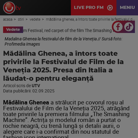
LIVE PRO FM
MENIU
acasa
stiri
vedete
mădălina ghenea, a întors toate privirile la festivalul de film de la veneția 2025. presa din italia a lăudat-o pentru eleganță
Vedete
Madalina Ghenea la festivalul de film de la Veneția // Sursă foto:
Profimedia Images
Mădălina Ghenea, a întors toate
privirile la Festivalul de Film de la
Veneția 2025. Presa din Italia a
lăudat-o pentru eleganță
Articol scris de
UTV
Data publicării:
02.09.2025
Mădălina Ghenea
a strălucit pe covorul roșu al
Festivalului de Film de la Veneția 2025, atrăgând
toate privirile la premiera filmului „The Smashing
Machine”. Actrița și modelul român a purtat o
rochie neagră, cu trenă lungă și detalii aurii, o
alegere care i-a confirmat din nou statutul de
fashion icon internațional.