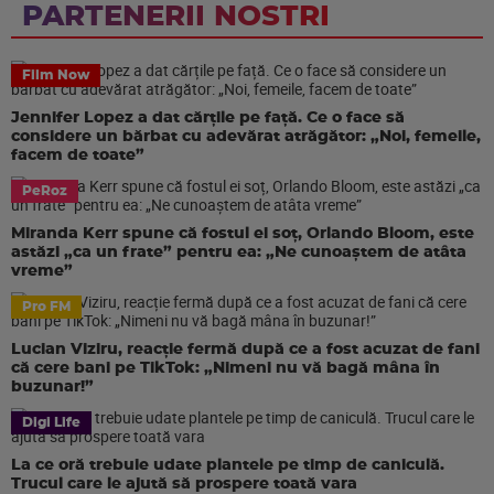
PARTENERII NOSTRI
Film Now
Jennifer Lopez a dat cărțile pe față. Ce o face să
considere un bărbat cu adevărat atrăgător: „Noi, femeile,
facem de toate”
PeRoz
Miranda Kerr spune că fostul ei soț, Orlando Bloom, este
astăzi „ca un frate” pentru ea: „Ne cunoaștem de atâta
vreme”
Pro FM
Lucian Viziru, reacție fermă după ce a fost acuzat de fani
că cere bani pe TikTok: „Nimeni nu vă bagă mâna în
buzunar!”
Digi Life
La ce oră trebuie udate plantele pe timp de caniculă.
Trucul care le ajută să prospere toată vara