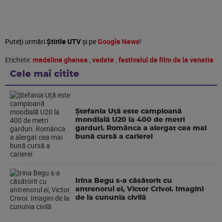
Puteţi urmări
Știrile UTV
şi pe
Google News
!
Etichete:
madalina ghenea
,
vedete
,
festivalul de film de la venetia
Cele mai citite
Ștefania Uță este campioană
mondială U20 la 400 de metri
garduri. Românca a alergat cea mai
bună cursă a carierei
Irina Begu s-a căsătorit cu
antrenorul ei, Victor Crivoi. Imagini
de la cununia civilă