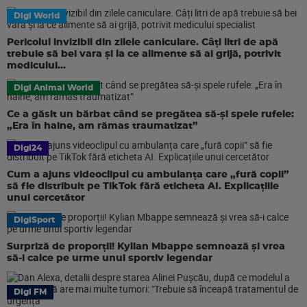
Digi World
Pericolul invizibil din zilele caniculare. Câți litri de apă
trebuie să bei vara și la ce alimente să ai grijă, potrivit
medicului...
Digi Animal World
Ce a găsit un bărbat când se pregătea să-și spele rufele:
„Era în haine, am rămas traumatizat”
Digi24
Cum a ajuns videoclipul cu ambulanța care „fură copii”
să fie distribuit pe TikTok fără eticheta AI. Explicațiile
unui cercetător
DigiSport
Surpriză de proporții! Kylian Mbappe semnează și vrea
să-i calce pe urme unui sportiv legendar
Digi FM