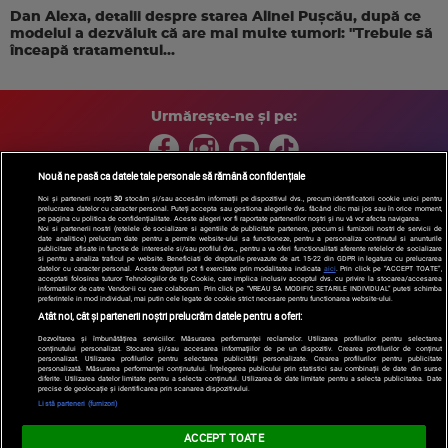
Dan Alexa, detalii despre starea Alinei Pușcău, după ce
modelul a dezvăluit că are mai multe tumori: "Trebuie să
înceapă tratamentul...
Urmărește-ne și pe:
Nouă ne pasă ca datele tale personale să rămână confidențiale
Noi și partenerii noștri
30
stocăm și/sau accesăm informații pe dispozitivul dvs., precum identificatorii cookie unici pentru
prelucrarea datelor cu caracter personal. Puteți accepta sau gestiona alegerile dvs. făcând clic mai jos sau în orice moment,
Copyright © 2026 / DIGI ROMANIA S.A.
pe pagina cu politica de confidențialitate. Aceste alegeri vor fi raportate partenerilor noștri și nu vă vor afecta navigarea.
Arhiva
Comunicate de presă
Politica de confidentialitate
Termeni
Noi si partenerii nostri (retelele de socializare si agentiile de publicitate partenere, precum si furnizorii nostri de servicii de
date analitice) prelucram date pentru a permite website-ului sa functioneze, pentru a personaliza continutul si anunturile
si conditii
Gestionați preferințele
|
Contact/Info
Codul etic
publicitare afisate in functie de interesele si/sau profilul dvs., pentru a va oferi functionalitati aferente retelelor de socializare
si pentru a analiza traficul pe website. Beneficiati de drepturile prevazute de art. 15-22 din GDPR in legatura cu prelucrarea
datelor cu caracter personal. Aceste drepturi pot fi exercitate prin modalitatea indicata
aici
. Prin click pe “ACCEPT TOATE”,
acceptati folosirea tuturor Tehnologiilor de tip Cookie, care implica inclusiv acceptul dvs. cu privire la stocarea/accesarea
informatiilor de catre Vendor-ii cu care colaboram. Prin click pe “VREAU SA MODIFIC SETARILE INDIVIDUAL” puteti schimba
preferintele in mod individual, mai putin cele legate de cookie strict necesare pentru functionarea website-ului.
Atât noi, cât și partenerii noștri prelucrăm datele pentru a oferi:
Dezvoltarea și îmbunătățirea serviciilor. Măsurarea performanței reclamelor. Utilizarea profilurilor pentru selectarea
conținutului personalizat. Stocarea și/sau accesarea informațiilor de pe un dispozitiv. Crearea profilurilor de conținut
personalizat. Utilizarea profilurilor pentru selectarea publicității personalizate. Crearea profilurilor pentru publicitate
personalizată. Măsurarea performanței conținutului. Înțelegerea publicului prin statistici sau combinații de date din surse
diferite. Utilizarea datelor limitate pentru a selecta conținutul. Utilizarea de date limitate pentru a selecta publicitatea. Date
precise de geolocație și identificarea prin scanarea dispozitivului.
Listă parteneri (furnizori)
ACCEPT TOATE