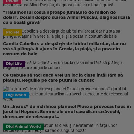
PeRoz
"Tratamentul costă aproape jumătate de milion de
dolari". Detalii despre starea Alinei Pușcău, diagnosticată
cu o boală gravă
Pro FM
Camila Cabello s-a despărțit de iubitul miliardar, dar nu
stă să plângă. A ajuns în Grecia, la plajă, și a pozat în
costum de baie
Digi Life
Ce trebuie să faci dacă vrei un loc la clasa întâi fără să
plătești. Regulile pe care puțini le cunosc
Digi World
Un „intrus” de mărimea planetei Pluto a provocat haos în
jurul lui Neptun. Semne ale unui cataclism străvechi,
detectate de telescopul...
Digi Animal World