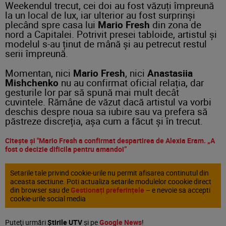
Weekendul trecut, cei doi au fost văzuți împreună
la un local de lux, iar ulterior au fost surprinși
plecând spre casa lui
Mario
Fresh
din zona de
nord a Capitalei. Potrivit presei tabloide, artistul și
modelul s-au ținut de mână și au petrecut restul
serii împreună.
Momentan, nici
Mario Fresh
, nici
Anastasiia
Mishchenko
nu au confirmat oficial relația, dar
gesturile lor par să spună mai mult decât
cuvintele. Rămâne de văzut dacă artistul va vorbi
deschis despre noua sa iubire sau va prefera să
păstreze discreția, așa cum a făcut și în trecut.
Citește și "Mario Fresh a confirmat despartirea de Alexia Eram. „A
fost o decizie dificila pentru amandoi”
Setarile tale privind cookie-urile nu permit afisarea continutul din
aceasta sectiune. Poti actualiza setarile modulelor coookie direct
din browser sau de
Gestionați preferințele
– e nevoie sa accepti
cookie-urile social media
Puteţi urmări
Știrile UTV
şi pe
Google News
!