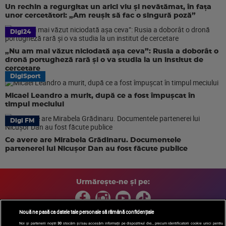
Un rechin a regurgitat un arici viu și nevătămat, în fața
unor cercetători: „Am reușit să fac o singură poză”
Digi24
„Nu am mai văzut niciodată așa ceva”: Rusia a doborât o
dronă portugheză rară și o va studia la un institut de
cercetare
DigiSport
Micael Leandro a murit, după ce a fost împușcat în
timpul meciului
Digi FM
Ce avere are Mirabela Grădinaru. Documentele
partenerei lui Nicușor Dan au fost făcute publice
Urmărește-ne și pe:
Nouă ne pasă ca datele tale personale să rămână confidențiale
Noi și partenerii noștri
30
stocăm și/sau accesăm informații pe dispozitivul dvs., precum identificatorii cookie unici pentru