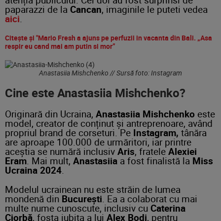
paparazzi de la
Cancan
, imaginile le puteti vedea
aici
.
Citește și "Mario Fresh a ajuns pe perfuzii in vacanta din Bali. „Asa
respir eu cand mai am putin si mor”
Anastasiia Mishchenko // Sursă foto: Instagram
Cine este Anastasiia Mishchenko?
Originară din Ucraina,
Anastasiia Mishchenko
este
model, creator de conținut și antreprenoare, având
propriul brand de corseturi. Pe
Instagram,
tânăra
are aproape 100.000 de urmăritori, iar printre
aceștia se numără inclusiv
Aris
, fratele
Alexiei
Eram
. Mai mult,
Anastasiia
a fost finalistă la
Miss
Ucraina 2024
.
Modelul ucrainean nu este străin de lumea
mondenă din
București
. Ea a colaborat cu mai
multe nume cunoscute, inclusiv cu
Caterina
Ciorbă
, fosta iubita a lui
Alex
Bodi
, pentru