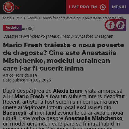
LIVE PRO FM
MENIU
acasa
stiri
vedete
mario fresh trăiește o nouă poveste de dragoste? cine este anastasiia mishchenko, modelul ucrainean care i-ar fi cucerit inima
Vedete
Anastasiia Mishchenko și Mario Fresh // Sursă foto: Instagram
Mario Fresh trăiește o nouă poveste
de dragoste? Cine este Anastasiia
Mishchenko, modelul ucrainean
care i-ar fi cucerit inima
Articol scris de
UTV
Data publicării:
18.02.2025
După despărțirea de
Alexia
Eram
, viața amoroasă
a lui
Mario Fresh
a fost un subiect intens dezbătut.
Recent, artistul a fost surprins în compania unei
tinere atrăgătoare într-un local exclusivist din
București
, alimentând zvonurile că ar avea o nouă
iubită. Este vorba despre
Anastasiia Mishchenko
,
un model ucrainean care pare să fi intrat rapid în
atenția publicului. Cei doi au fost surprinsi de