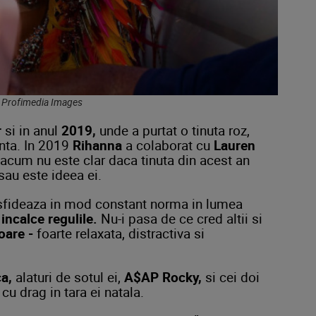
: Profimedia Images
r
si in anul
2019,
unde a purtat o tinuta roz,
anta. In 2019
Rihanna
a colaborat cu
Lauren
acum nu este clar daca tinuta din acest an
sau este ideea ei.
sfideaza in mod constant norma in lumea
incalce regulile.
Nu-i pasa de ce cred altii si
oare -
foarte relaxata, distractiva si
a,
alaturi de sotul ei,
A$AP Rocky,
si cei doi
cu drag in tara ei natala.