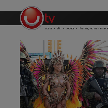
acasa
stiri
vedete
rihanna, regina carnaval