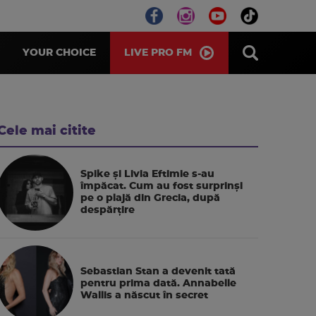
LIVE PRO FM
YOUR CHOICE
Cele mai citite
Spike și Livia Eftimie s-au
împăcat. Cum au fost surprinși
pe o plajă din Grecia, după
despărțire
Sebastian Stan a devenit tată
pentru prima dată. Annabelle
Wallis a născut în secret