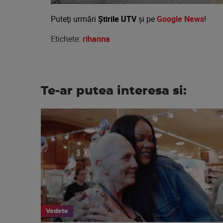
Puteţi urmări
Știrile UTV
şi pe
Google News
!
Etichete:
rihanna
Te-ar putea interesa si:
Vedete