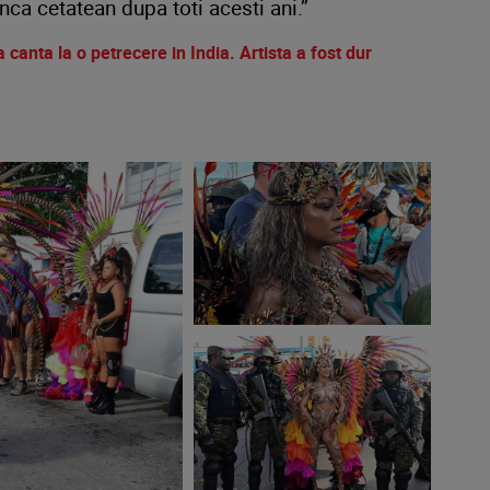
nca cetatean dupa toti acesti ani.”
a canta la o petrecere in India. Artista a fost dur