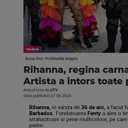
Vedete
Sursa foto: Profimedia Images
Rihanna, regina carna
Artista a intors toate p
Articol scris de
UTV
Data publicării:
07.08.2024
Rihanna,
in varsta de
36 de ani,
a facut fu
Barbados.
Fondatoarea
Fenty
a ales o ti
stralucitoare si pene multicolore, pe car
pietre.