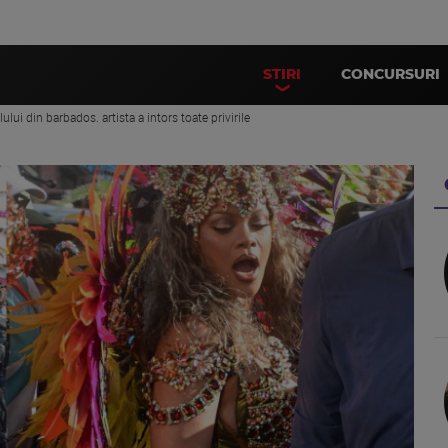
STIRI
CONCURSURI
ului din barbados. artista a intors toate privirile