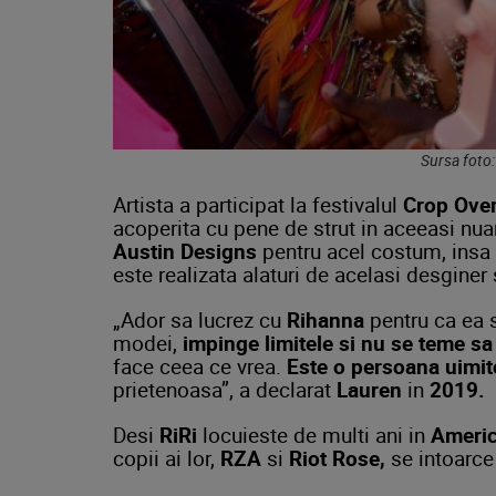
Sursa foto
Artista a participat la festivalul
Crop Ove
acoperita cu pene de strut in aceeasi nu
Austin Designs
pentru acel costum, insa 
este realizata alaturi de acelasi desginer 
„Ador sa lucrez cu
Rihanna
pentru ca ea 
modei,
impinge limitele si nu se teme sa 
face ceea ce vrea.
Este o persoana uimit
prietenoasa”, a declarat
Lauren
in
2019.
Desi
RiRi
locuieste de multi ani in
Americ
copii ai lor,
RZA
si
Riot Rose,
se intoarce 