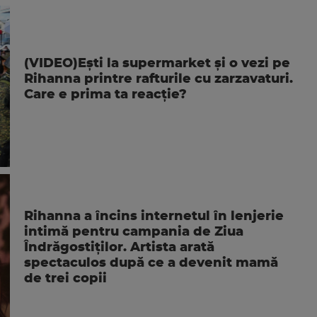
(VIDEO)Ești la supermarket și o vezi pe
Rihanna printre rafturile cu zarzavaturi.
Care e prima ta reacție?
Rihanna a încins internetul în lenjerie
intimă pentru campania de Ziua
Îndrăgostiților. Artista arată
spectaculos după ce a devenit mamă
de trei copii