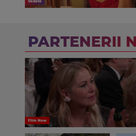
Vedete
PARTENERII 
Film Now