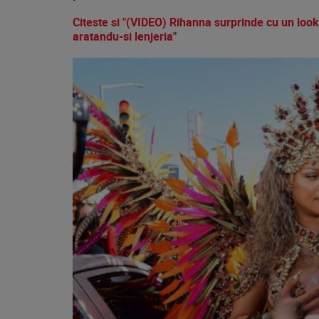
Citeste si "(VIDEO) Rihanna surprinde cu un look 
aratandu-si lenjeria"