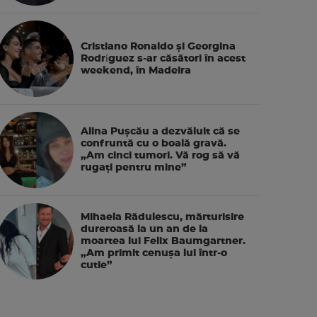
Cristiano Ronaldo și Georgina
Rodríguez s-ar căsători în acest
weekend, în Madeira
Alina Pușcău a dezvăluit că se
confruntă cu o boală gravă.
„Am cinci tumori. Vă rog să vă
rugați pentru mine”
Mihaela Rădulescu, mărturisire
dureroasă la un an de la
moartea lui Felix Baumgartner.
„Am primit cenușa lui într-o
cutie”