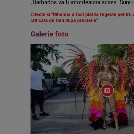
„Barbados va fi intotdeauna acasa. Sunt i
Citeste si "Rihanna a fost platita regeste pentru 
criticata de fani dupa prestatie"
Galerie foto