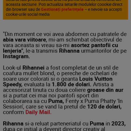
aceasta sectiune. Poti actualiza setarile modulelor coookie direct
din browser sau de
Gestionați preferințele
– e nevoie sa accepti
cookie-urile social media
"Din moment ce voi avea abdomen cu patratele de
abia vara viitoare
, mi-am schimbat obiectivul de
vara aceasta si vreau sa-mi
asortez pantofii cu
lenjeria"
, le-a transmis
Rihanna
urmaritorilor de pe
Instagram.
Look-ul
Rihannei
a fost completat de un stil de
coafura mullet blond, o pereche de ochelari de
soare usor colorati si o geanta
Louis Vuitton
Speedy,
evaluata la
1.800 de dolari.
Artista a
accesorizat tinuta cu doua coliere
groase din aur
si a purtat cei mai noi pantofi sport din
colaborarea sa cu
Puma,
Fenty x Puma Phatty 'In
Session', care se vand la pretul de
120 de dolari,
conform
Daily Mail.
Rihanna
si-a reluat parteneriatul cu
Puma
in
2023,
dupa ce initial a devenit director creativ al