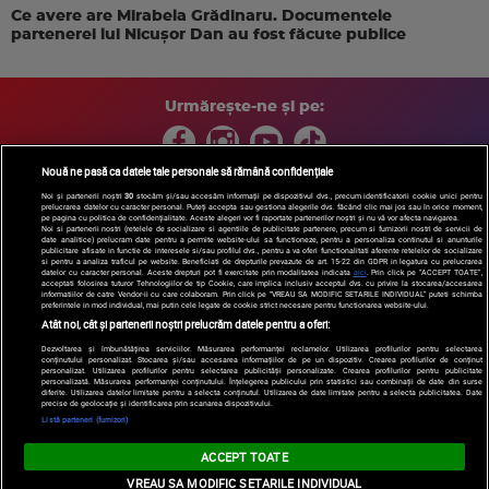
Ce avere are Mirabela Grădinaru. Documentele
partenerei lui Nicușor Dan au fost făcute publice
Urmărește-ne și pe:
Nouă ne pasă ca datele tale personale să rămână confidențiale
Noi și partenerii noștri
30
stocăm și/sau accesăm informații pe dispozitivul dvs., precum identificatorii cookie unici pentru
prelucrarea datelor cu caracter personal. Puteți accepta sau gestiona alegerile dvs. făcând clic mai jos sau în orice moment,
Copyright © 2026 / DIGI ROMANIA S.A.
pe pagina cu politica de confidențialitate. Aceste alegeri vor fi raportate partenerilor noștri și nu vă vor afecta navigarea.
Arhiva
Comunicate de presă
Politica de confidentialitate
Termeni
Noi si partenerii nostri (retelele de socializare si agentiile de publicitate partenere, precum si furnizorii nostri de servicii de
date analitice) prelucram date pentru a permite website-ului sa functioneze, pentru a personaliza continutul si anunturile
si conditii
Gestionați preferințele
|
Contact/Info
Codul etic
publicitare afisate in functie de interesele si/sau profilul dvs., pentru a va oferi functionalitati aferente retelelor de socializare
si pentru a analiza traficul pe website. Beneficiati de drepturile prevazute de art. 15-22 din GDPR in legatura cu prelucrarea
datelor cu caracter personal. Aceste drepturi pot fi exercitate prin modalitatea indicata
aici
. Prin click pe “ACCEPT TOATE”,
acceptati folosirea tuturor Tehnologiilor de tip Cookie, care implica inclusiv acceptul dvs. cu privire la stocarea/accesarea
informatiilor de catre Vendor-ii cu care colaboram. Prin click pe “VREAU SA MODIFIC SETARILE INDIVIDUAL” puteti schimba
preferintele in mod individual, mai putin cele legate de cookie strict necesare pentru functionarea website-ului.
Atât noi, cât și partenerii noștri prelucrăm datele pentru a oferi:
Dezvoltarea și îmbunătățirea serviciilor. Măsurarea performanței reclamelor. Utilizarea profilurilor pentru selectarea
conținutului personalizat. Stocarea și/sau accesarea informațiilor de pe un dispozitiv. Crearea profilurilor de conținut
personalizat. Utilizarea profilurilor pentru selectarea publicității personalizate. Crearea profilurilor pentru publicitate
personalizată. Măsurarea performanței conținutului. Înțelegerea publicului prin statistici sau combinații de date din surse
diferite. Utilizarea datelor limitate pentru a selecta conținutul. Utilizarea de date limitate pentru a selecta publicitatea. Date
precise de geolocație și identificarea prin scanarea dispozitivului.
Listă parteneri (furnizori)
ACCEPT TOATE
VREAU SA MODIFIC SETARILE INDIVIDUAL