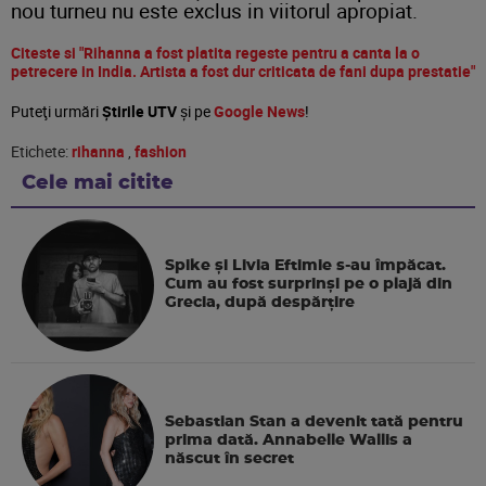
nou turneu nu este exclus in viitorul apropiat.
Citeste si "Rihanna a fost platita regeste pentru a canta la o
petrecere in India. Artista a fost dur criticata de fani dupa prestatie"
Puteţi urmări
Știrile UTV
şi pe
Google News
!
Etichete:
rihanna
,
fashion
Cele mai citite
Spike și Livia Eftimie s-au împăcat.
Cum au fost surprinși pe o plajă din
Grecia, după despărțire
Sebastian Stan a devenit tată pentru
prima dată. Annabelle Wallis a
născut în secret