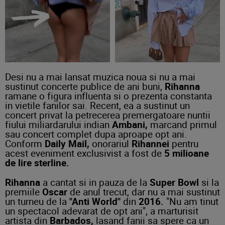
Desi nu a mai lansat muzica noua si nu a mai
sustinut concerte publice de ani buni,
Rihanna
ramane o figura influenta si o prezenta constanta
in vietile fanilor sai. Recent, ea a sustinut un
concert privat la petrecerea premergatoare nuntii
fiului miliardarului indian
Ambani,
marcand primul
sau concert complet dupa aproape opt ani.
Conform
Daily Mail,
onorariul
Rihannei
pentru
acest eveniment exclusivist a fost de
5 milioane
de lire sterline.
Rihanna
a cantat si in pauza de la
Super Bowl
si la
premiile
Oscar
de anul trecut, dar nu a mai sustinut
un turneu de la
"Anti World"
din
2016.
"Nu am tinut
un spectacol adevarat de opt ani", a marturisit
artista din
Barbados,
lasand fanii sa spere ca un