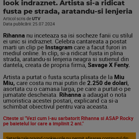
look indraznet. Artista si-a ridicat
fusta pe strada, aratandu-si lenjeria
Articol scris de
UTV
Data publicării:
25.07.2024
Rihanna
nu inceteaza sa isi socheze fanii cu stilul
ei unic si indraznet. Celebra cantareata a postat
marti un clip pe
Instagram
care a facut furori in
mediul online. In clip, si-a ridicat fusta in plina
strada, aratandu-si lenjeria neagra si sutienul din
dantela, creata de propria firma,
Savage X Fenty.
Artista a purtat o fusta scurta plisata de la
Miu
Miu,
care costa nu mai putin de
2.250 de dolari
,
asortata cu o camasa larga, pe care a purtat-o pe
jumatate descheiata.
Rihanna
a adaugat o nota
umoristica acestei postari, explicand ca si-a
schimbat obiectivul pentru vara aceasta.
Citeste si "Vezi cum l-au sarbatorit Rihanna si ASAP Rocky
pe baietelul lor care a implinit 2 ani."
Setarile tale privind cookie-urile nu permit afisarea continutul din