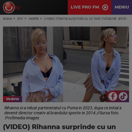
LIVE PRO FM
MENIU
acasa
stiri
vedete
(video) rihanna surprinde cu un look indraznet. artista si-a ridicat fusta pe strada, aratandu-si lenjeria
Vedete
Rihanna si-a reluat parteneriatul cu Puma in 2023, dupa ce initial a
devenit director creativ al brandului sportiv in 2014.//Sursa foto
:Profimedia Images
(VIDEO) Rihanna surprinde cu un