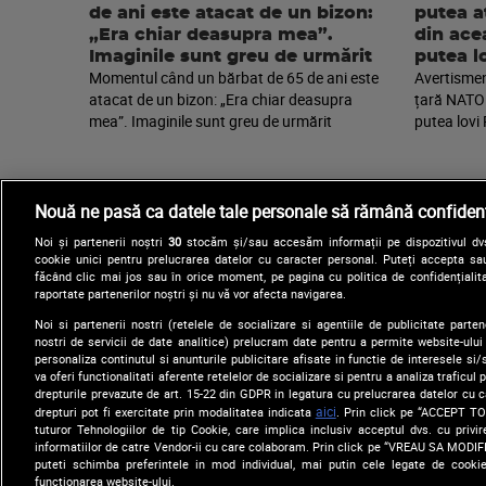
de ani este atacat de un bizon:
putea a
„Era chiar deasupra mea”.
din ace
Imaginile sunt greu de urmărit
putea l
Momentul când un bărbat de 65 de ani este
Avertisment
atacat de un bizon: „Era chiar deasupra
țară NATO 
mea”. Imaginile sunt greu de urmărit
putea lovi
Nouă ne pasă ca datele tale personale să rămână confidenț
Noi și partenerii noștri
30
stocăm și/sau accesăm informații pe dispozitivul dvs.
cookie unici pentru prelucrarea datelor cu caracter personal. Puteți accepta sau
făcând clic mai jos sau în orice moment, pe pagina cu politica de confidențialita
raportate partenerilor noștri și nu vă vor afecta navigarea.
Noi si partenerii nostri (retelele de socializare si agentiile de publicitate parten
nostri de servicii de date analitice) prelucram date pentru a permite website-ului
Arhiva
Comunicate de presă
personaliza continutul si anunturile publicitare afisate in functie de interesele si/s
va oferi functionalitati aferente retelelor de socializare si pentru a analiza traficul
drepturile prevazute de art. 15-22 din GDPR in legatura cu prelucrarea datelor cu 
aici
drepturi pot fi exercitate prin modalitatea indicata
. Prin click pe “ACCEPT TO
tuturor Tehnologiilor de tip Cookie, care implica inclusiv acceptul dvs. cu priv
informatiilor de catre Vendor-ii cu care colaboram. Prin click pe “VREAU SA MODI
puteti schimba preferintele in mod individual, mai putin cele legate de cooki
functionarea website-ului.