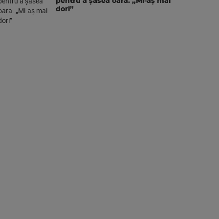
pentru a şasea oara. „Mi-aș mai
dori”