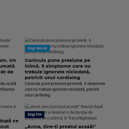
Digi World
eam. Un
Canicula pune presiune pe
sumată
inimă. 5 simptome care nu
cât de
trebuie ignorate niciodată,
potrivit unui cardiolog
diu arată
Canicula pune presiune pe inimă. 5 simptome
nfluența
care nu trebuie ignorate niciodată, potrivit
unui cardiolog
Digi FM
 după ce
ăcut
„Anna, ţine-ţi prostul acasă!"