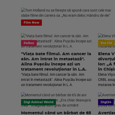
Film Now
PeRoz
Pro FM
"Viața bate filmul. Am cancer la
Elena V
sân. Am intrat în metastază".
divorțu
Alina Pușcău începe azi un
lor: „A
tratament revoluționar în L.A.
în Chiș
"Viața bate filmul. Am cancer la sân. Am
Elena Vîșc
intrat în metastază". Alina Pușcău începe azi
CRBL asupra
un tratament revoluționar în L.A.
mutarea în
Digi Animal World
Digi24
Momentul când un bărbat de 65
Avertis