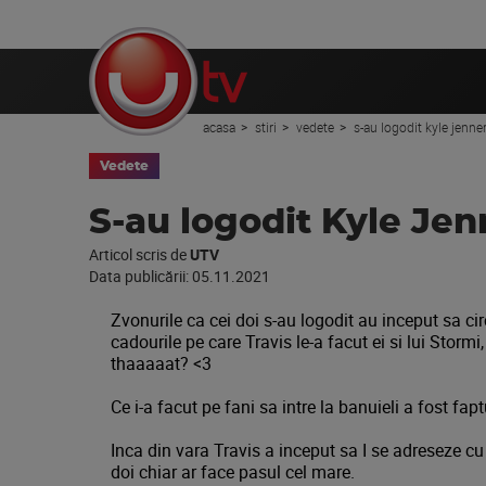
acasa
stiri
vedete
s-au logodit kyle jenner
Vedete
S-au logodit Kyle Jenn
Articol scris de
UTV
Data publicării:
05.11.2021
Zvonurile ca cei doi s-au logodit au inceput sa cir
cadourile pe care Travis le-a facut ei si lui Storm
thaaaaat? <3
Ce i-a facut pe fani sa intre la banuieli a fost fap
Inca din vara Travis a inceput sa I se adreseze c
doi chiar ar face pasul cel mare.