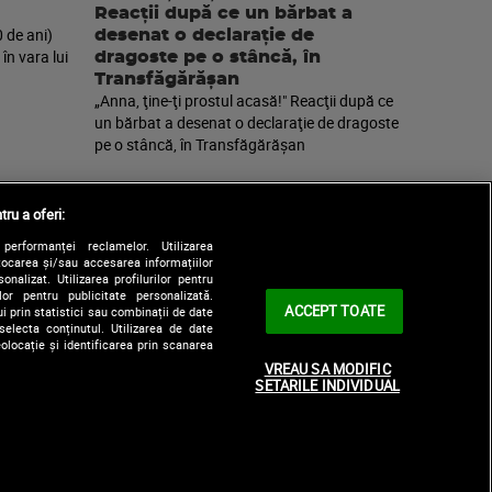
Reacţii după ce un bărbat a
0 de ani)
desenat o declaraţie de
în vara lui
dragoste pe o stâncă, în
Transfăgărăşan
„Anna, ţine-ţi prostul acasă!" Reacţii după ce
un bărbat a desenat o declaraţie de dragoste
pe o stâncă, în Transfăgărăşan
tru a oferi:
performanței reclamelor. Utilizarea
Stocarea și/sau accesarea informațiilor
onalizat. Utilizarea profilurilor pentru
ilor pentru publicitate personalizată.
ACCEPT TOATE
i prin statistici sau combinații de date
selecta conținutul. Utilizarea de date
olocație și identificarea prin scanarea
|
le
Contact/Info
Codul etic
VREAU SA MODIFIC
SETARILE INDIVIDUAL