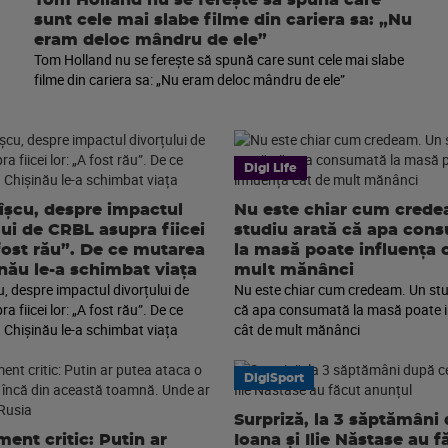
Tom Holland nu se ferește să spună care
sunt cele mai slabe filme din cariera sa: „Nu
eram deloc mândru de ele”
Tom Holland nu se ferește să spună care sunt cele mai slabe
filme din cariera sa: „Nu eram deloc mândru de ele”
Digi Life
îșcu, despre impactul
Nu este chiar cum cred
lui de CRBL asupra fiicei
studiu arată că apa con
 fost rău”. De ce mutarea
la masă poate influența 
inău le-a schimbat viața
mult mănânci
u, despre impactul divorțului de
Nu este chiar cum credeam. Un stu
 fiicei lor: „A fost rău”. De ce
că apa consumată la masă poate i
 Chișinău le-a schimbat viața
cât de mult mănânci
DigiSport
Surpriză, la 3 săptămâni
ment critic: Putin ar
Ioana și Ilie Năstase au f