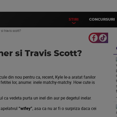
STIRI
CONCURSURI
 si travis scott?
er si Travis Scott?
cule din nou pentru ca, recent, Kyle le-a aratat fanilor
i, fetitei lor, anume: inele matchy-matchy. How cute is
tul ca vedeta purta un inel din aur pe degetul inelar.
u apelatvul
“wifey”
, asa ca nu ar fi o surpriza daca cei