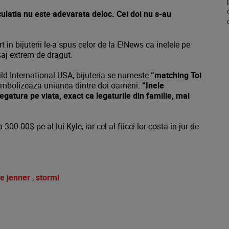
ulatia nu este adevarata deloc. Cei doi nu s-au
t in bijuterii le-a spus celor de la E!News ca inelele pe
saj extrem de dragut.
ild International USA, bijuteria se numeste
“matching Toi
imbolizeaza uniunea dintre doi oameni.
“Inele
legatura pe viata, exact ca legaturile din familie, mai
300.00$ pe al lui Kyle, iar cel al fiicei lor costa in jur de
le jenner
,
stormi