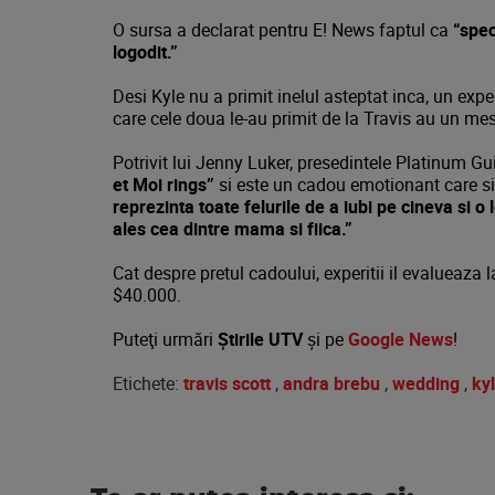
O sursa a declarat pentru E! News faptul ca
“spec
logodit.”
Desi Kyle nu a primit inelul asteptat inca, un exper
care cele doua le-au primit de la Travis au un me
Potrivit lui Jenny Luker, presedintele Platinum Gu
et Moi rings”
si este un cadou emotionant care s
reprezinta toate felurile de a iubi pe cineva si o 
ales cea dintre mama si fiica.”
Cat despre pretul cadoului, experitii il evalueaza la 
$40.000.
Puteţi urmări
Știrile UTV
şi pe
Google News
!
Etichete:
travis scott
,
andra brebu
,
wedding
,
ky