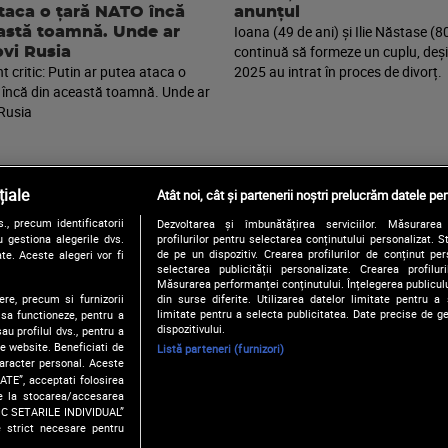
taca o țară NATO încă
anunțul
Ioana (49 de ani) și Ilie Năstase (8
astă toamnă. Unde ar
continuă să formeze un cuplu, deși 
ovi Rusia
 critic: Putin ar putea ataca o
2025 au intrat în proces de divorț.
încă din această toamnă. Unde ar
 Rusia
iale
Atât noi, cât și partenerii noștri prelucrăm datele pen
, precum identificatorii
Dezvoltarea și îmbunătățirea serviciilor. Măsurarea 
Urmărește-ne și pe:
 gestiona alegerile dvs.
profilurilor pentru selectarea conținutului personalizat. 
de pe un dispozitiv. Crearea profilurilor de conținut pers
te. Aceste alegeri vor fi
selectarea publicității personalizate. Crearea profilur
Măsurarea performanței conținutului. Înțelegerea publiculu
ere, precum si furnizorii
din surse diferite. Utilizarea datelor limitate pentru a 
Copyright © 2026 / DIGI ROMANIA S.A.
limitate pentru a selecta publicitatea. Date precise de ge
 sa functioneze, pentru a
Politica de confidentialitate
Termeni si conditii
Gestionați preferințe
dispozitivului.
au profilul dvs., pentru a
 pe website. Beneficiati de
Listă parteneri (furnizori)
caracter personal. Aceste
ATE”, acceptati folosirea
ire la stocarea/accesarea
FIC SETARILE INDIVIDUAL”
e strict necesare pentru