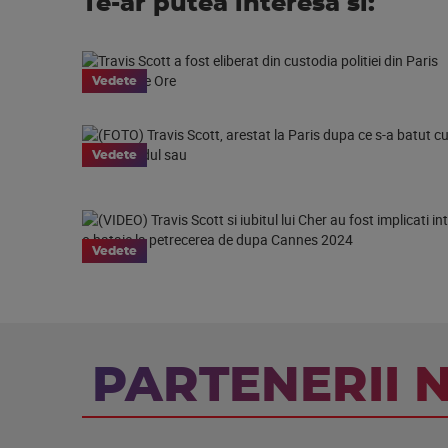
Te-ar putea interesa si:
Vedete
Vedete
Vedete
PARTENERII 