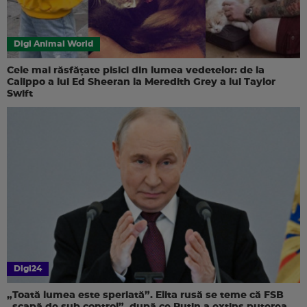
Digi Animal World
Cele mai răsfățate pisici din lumea vedetelor: de la
Calippo a lui Ed Sheeran la Meredith Grey a lui Taylor
Swift
Digi24
„Toată lumea este speriată”. Elita rusă se teme că FSB
„scapă de sub control”, după ce Putin a extins puterea