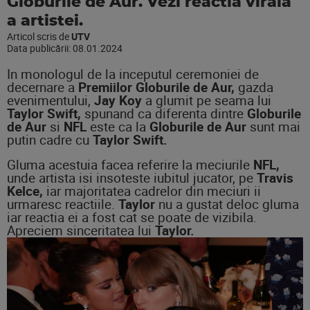
Globurile de Aur. Vezi reactia virala
a artistei.
Articol scris de
UTV
Data publicării:
08.01.2024
In monologul de la inceputul ceremoniei de
decernare a
Premiilor
Globurile de Aur,
gazda
evenimentului,
Jay Koy
a glumit pe seama lui
Taylor Swift,
spunand ca diferenta dintre
Globurile
de Aur
si
NFL
este ca la
Globurile de Aur
sunt mai
putin cadre cu
Taylor Swift.
Gluma acestuia facea referire la meciurile
NFL,
unde artista isi insoteste iubitul jucator, pe
Travis
Kelce,
iar majoritatea cadrelor din meciuri ii
urmaresc reactiile.
Taylor
nu a gustat deloc gluma
iar reactia ei a fost cat se poate de vizibila.
Apreciem sinceritatea lui
Taylor.