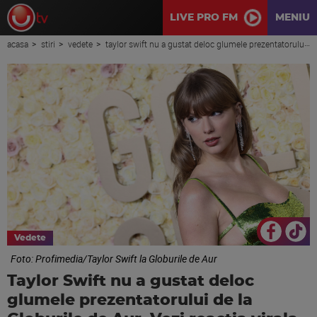
LIVE PRO FM
MENIU
acasa
stiri
vedete
taylor swift nu a gustat deloc glumele prezentatorului de la globurile de aur. vezi reactia virala a artistei.
Vedete
Foto: Profimedia/Taylor Swift la Globurile de Aur
Taylor Swift nu a gustat deloc
glumele prezentatorului de la