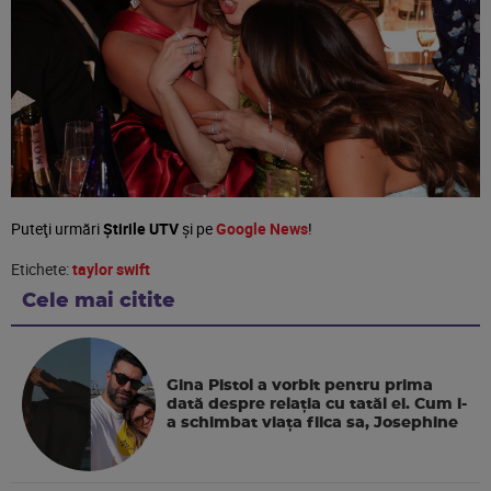
Puteţi urmări
Știrile UTV
şi pe
Google News
!
Etichete:
taylor swift
Cele mai citite
Gina Pistol a vorbit pentru prima
dată despre relația cu tatăl ei. Cum i-
a schimbat viața fiica sa, Josephine