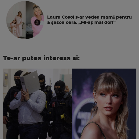
Laura Cosoi s-ar vedea mamǎ pentru
a şasea oara. „Mi-aș mai dori”
Te-ar putea interesa si: