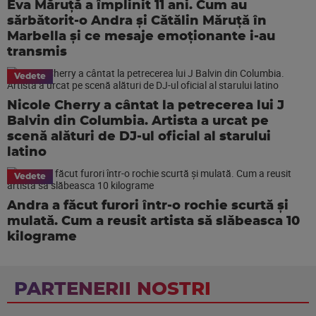
Eva Măruță a împlinit 11 ani. Cum au
sărbătorit-o Andra și Cătălin Măruță în
Marbella și ce mesaje emoționante i-au
transmis
Vedete
Nicole Cherry a cântat la petrecerea lui J
Balvin din Columbia. Artista a urcat pe
scenă alături de DJ-ul oficial al starului
latino
Vedete
Andra a făcut furori într-o rochie scurtă și
mulată. Cum a reusit artista să slăbeasca 10
kilograme
PARTENERII NOSTRI