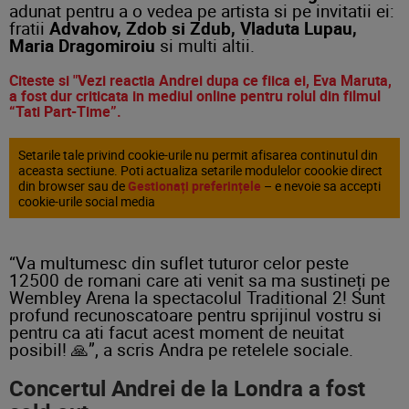
adunat pentru a o vedea pe artista si pe invitatii ei:
fratii
Advahov, Zdob si Zdub, Vladuta Lupau,
Maria Dragomiroiu
si multi altii.
Citeste si "Vezi reactia Andrei dupa ce fiica ei, Eva Maruta,
a fost dur criticata in mediul online pentru rolul din filmul
“Tati Part-Time”.
Setarile tale privind cookie-urile nu permit afisarea continutul din
aceasta sectiune. Poti actualiza setarile modulelor coookie direct
din browser sau de
Gestionați preferințele
– e nevoie sa accepti
cookie-urile social media
“Va multumesc din suflet tuturor celor peste
12500 de romani care ati venit sa ma sustineți pe
Wembley Arena la spectacolul Traditional 2! Sunt
profund recunoscatoare pentru sprijinul vostru si
pentru ca ati facut acest moment de neuitat
posibil! 🙏”, a scris Andra pe retelele sociale.
Concertul Andrei de la Londra a fost