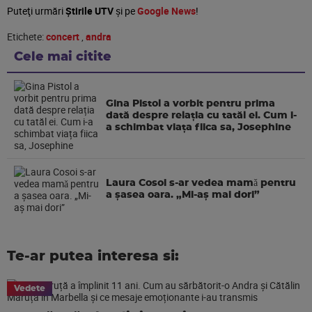
Puteţi urmări
Știrile UTV
şi pe
Google News
!
Etichete:
concert
,
andra
Cele mai citite
Gina Pistol a vorbit pentru prima
dată despre relația cu tatăl ei. Cum i-
a schimbat viața fiica sa, Josephine
Laura Cosoi s-ar vedea mamǎ pentru
a şasea oara. „Mi-aș mai dori”
Te-ar putea interesa si:
Vedete