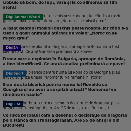
trebuie să bem, de fapt, vara și la ce alimente să fim
atenți
Digi Animal World
A lăsat geamul mașinii deschis peste noapte, iar când s-a
trezit a găsit animalul atârnat de volan: „Noroc că se
mișcă greu”
Digi24
Drona care a explodat în Bulgaria, aproape de România,
a fost identificată. Ce arată analiza preliminară a epavei
DigiSport
S-au dus la biserică pentru nunta lui Ronaldo cu
Georgina și au avut o surpriză uriașă! ”Momentul va
rămâne în istorie”
Digi FM
Ce riscă bărbatul care a desenat o declarație de dragoste
pe o stâncă din Transfăgărășan. Are 55 de ani și e din
București