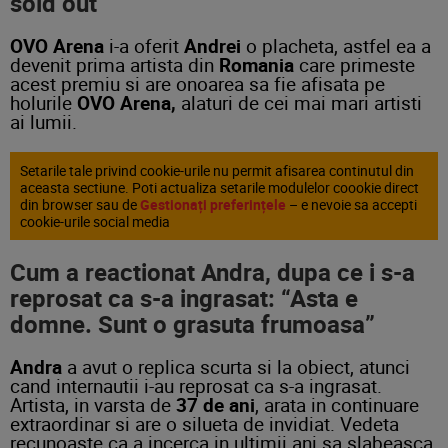
sold out
OVO Arena
i-a oferit
Andrei
o placheta, astfel ea a
devenit prima artista din
Romania
care primeste
acest premiu si are onoarea sa fie afisata pe
holurile
OVO Arena,
alaturi de cei mai mari artisti
ai lumii.
Setarile tale privind cookie-urile nu permit afisarea continutul din
aceasta sectiune. Poti actualiza setarile modulelor coookie direct
din browser sau de
Gestionați preferințele
– e nevoie sa accepti
cookie-urile social media
Cum a reactionat Andra, dupa ce i s-a
reprosat ca s-a ingrasat: “Asta e
domne. Sunt o grasuta frumoasa”
Andra
a avut o replica scurta si la obiect, atunci
cand internautii i-au reprosat ca s-a ingrasat.
Artista, in varsta de
37 de ani
, arata in continuare
extraordinar si are o silueta de invidiat. Vedeta
recunoaste ca a incerca in ultimii ani sa slabeasca,