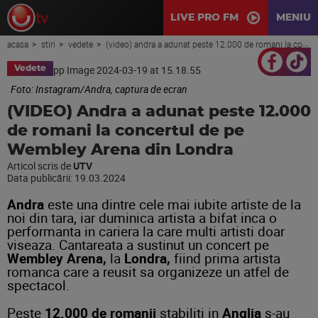
LIVE PRO FM
MENIU
acasa
stiri
vedete
(video) andra a adunat peste 12.000 de romani la concertul de pe wembley arena din londra
Vedete
Foto: Instagram/Andra, captura de ecran
(VIDEO) Andra a adunat peste 12.000
de romani la concertul de pe
Wembley Arena din Londra
Articol scris de
UTV
Data publicării:
19.03.2024
Andra
este una dintre cele mai iubite artiste de la
noi din tara, iar duminica artista a bifat inca o
performanta in cariera la care multi artisti doar
viseaza. Cantareata a sustinut un concert pe
Wembley Arena,
la
Londra,
fiind prima artista
romanca care a reusit sa organizeze un atfel de
spectacol.
Peste
12.000 de romanii
stabiliti in
Anglia
s-au