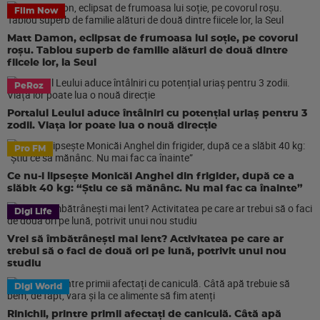
Film Now
Matt Damon, eclipsat de frumoasa lui soție, pe covorul
roșu. Tablou superb de familie alături de două dintre
fiicele lor, la Seul
PeRoz
Portalul Leului aduce întâlniri cu potențial uriaș pentru 3
zodii. Viața lor poate lua o nouă direcție
Pro FM
Ce nu-i lipsește Monicăi Anghel din frigider, după ce a
slăbit 40 kg: “Știu ce să mănânc. Nu mai fac ca înainte”
Digi Life
Vrei să îmbătrânești mai lent? Activitatea pe care ar
trebui să o faci de două ori pe lună, potrivit unui nou
studiu
Digi World
Rinichii, printre primii afectați de caniculă. Câtă apă