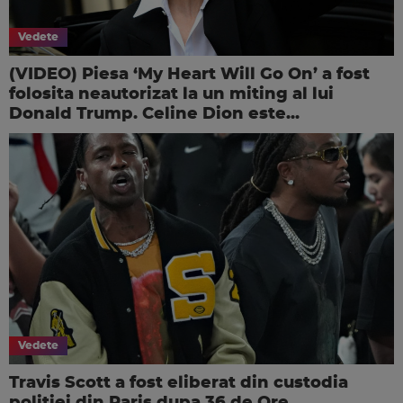
Vedete
(VIDEO) Piesa ‘My Heart Will Go On’ a fost
folosita neautorizat la un miting al lui
Donald Trump. Celine Dion este...
Vedete
Travis Scott a fost eliberat din custodia
politiei din Paris dupa 36 de Ore