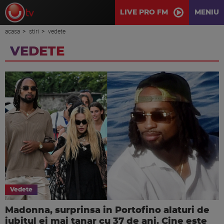
LIVE PRO FM
MENIU
acasa
stiri
vedete
VEDETE
Vedete
Madonna, surprinsa in Portofino alaturi de
iubitul ei mai tanar cu 37 de ani. Cine este