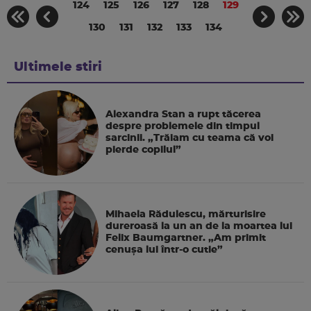
124
125
126
127
128
129
130
131
132
133
134
Ultimele stiri
Alexandra Stan a rupt tăcerea
despre problemele din timpul
sarcinii. „Trăiam cu teama că voi
pierde copilul”
Mihaela Rădulescu, mărturisire
dureroasă la un an de la moartea lui
Felix Baumgartner. „Am primit
cenușa lui într-o cutie”