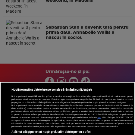
weekend, în Madeira
Sebastian Stan a devenit tată pentru
prima dată. Annabelle Wallis a
născut în secret
Urmărește-ne și pe:
Nouă ne pasă ca datele tale personale să rămână confidențiale
Noi și partenerii noștri
30
stocăm și/sau accesăm informații pe dispozitivul dvs., precum identificatorii cookie unici pentru
prelucrarea datelor cu caracter personal. Puteți accepta sau gestiona alegerile dvs. făcând clic mai jos sau în orice moment,
Copyright © 2026 / DIGI ROMANIA S.A.
pe pagina cu politica de confidențialitate. Aceste alegeri vor fi raportate partenerilor noștri și nu vă vor afecta navigarea.
Arhiva
Comunicate de presă
Politica de confidentialitate
Termeni
Noi si partenerii nostri (retelele de socializare si agentiile de publicitate partenere, precum si furnizorii nostri de servicii de
date analitice) prelucram date pentru a permite website-ului sa functioneze, pentru a personaliza continutul si anunturile
si conditii
Gestionați preferințele
|
Contact/Info
Codul etic
publicitare afisate in functie de interesele si/sau profilul dvs., pentru a va oferi functionalitati aferente retelelor de socializare
si pentru a analiza traficul pe website. Beneficiati de drepturile prevazute de art. 15-22 din GDPR in legatura cu prelucrarea
datelor cu caracter personal. Aceste drepturi pot fi exercitate prin modalitatea indicata
aici
. Prin click pe “ACCEPT TOATE”,
acceptati folosirea tuturor Tehnologiilor de tip Cookie, care implica inclusiv acceptul dvs. cu privire la stocarea/accesarea
informatiilor de catre Vendor-ii cu care colaboram. Prin click pe “VREAU SA MODIFIC SETARILE INDIVIDUAL” puteti schimba
preferintele in mod individual, mai putin cele legate de cookie strict necesare pentru functionarea website-ului.
Atât noi, cât și partenerii noștri prelucrăm datele pentru a oferi: