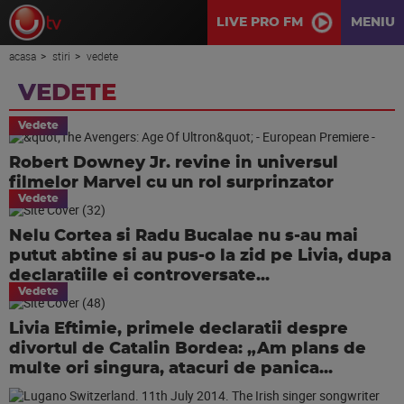
LIVE PRO FM
MENIU
acasa
stiri
vedete
VEDETE
Vedete
Robert Downey Jr. revine in universul
filmelor Marvel cu un rol surprinzator
Vedete
Nelu Cortea si Radu Bucalae nu s-au mai
putut abtine si au pus-o la zid pe Livia, dupa
declaratiile ei controversate...
Vedete
Livia Eftimie, primele declaratii despre
divortul de Catalin Bordea: „Am plans de
multe ori singura, atacuri de panica...