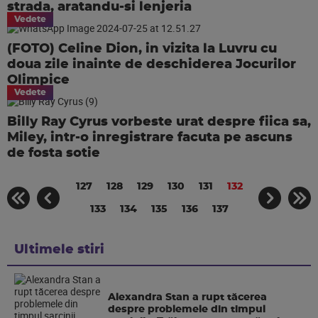
strada, aratandu-si lenjeria
Vedete
(FOTO) Celine Dion, in vizita la Luvru cu
doua zile inainte de deschiderea Jocurilor
Olimpice
Vedete
Billy Ray Cyrus vorbeste urat despre fiica sa,
Miley, intr-o inregistrare facuta pe ascuns
de fosta sotie
127
128
129
130
131
132
133
134
135
136
137
Ultimele stiri
Alexandra Stan a rupt tăcerea
despre problemele din timpul