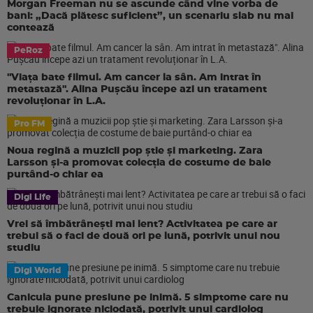
Morgan Freeman nu se ascunde când vine vorba de
bani: „Dacă plătesc suficient”, un scenariu slab nu mai
contează
PeRoz
"Viața bate filmul. Am cancer la sân. Am intrat în
metastază". Alina Pușcău începe azi un tratament
revoluționar în L.A.
Pro FM
Noua regină a muzicii pop știe și marketing. Zara
Larsson și-a promovat colecția de costume de baie
purtând-o chiar ea
Digi Life
Vrei să îmbătrânești mai lent? Activitatea pe care ar
trebui să o faci de două ori pe lună, potrivit unui nou
studiu
Digi World
Canicula pune presiune pe inimă. 5 simptome care nu
trebuie ignorate niciodată, potrivit unui cardiolog