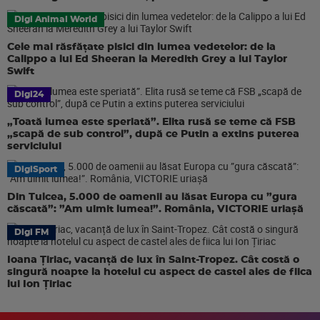
Digi Animal World
Cele mai răsfățate pisici din lumea vedetelor: de la
Calippo a lui Ed Sheeran la Meredith Grey a lui Taylor
Swift
Digi24
„Toată lumea este speriată”. Elita rusă se teme că FSB
„scapă de sub control”, după ce Putin a extins puterea
serviciului
DigiSport
Din Tulcea, 5.000 de oamenii au lăsat Europa cu ”gura
căscată”: ”Am uimit lumea!”. România, VICTORIE uriașă
Digi FM
Ioana Țiriac, vacanță de lux în Saint-Tropez. Cât costă o
singură noapte la hotelul cu aspect de castel ales de fiica
lui Ion Țiriac