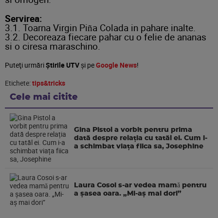
Servirea:
3.1. Toarna Virgin Piña Colada in pahare inalte.
3.2. Decoreaza fiecare pahar cu o felie de ananas
si o ciresa maraschino.
Puteţi urmări
Știrile UTV
şi pe
Google News
!
Etichete:
tips&tricks
Cele mai citite
Gina Pistol a vorbit pentru prima
dată despre relația cu tatăl ei. Cum i-
a schimbat viața fiica sa, Josephine
Laura Cosoi s-ar vedea mamǎ pentru
a şasea oara. „Mi-aș mai dori”