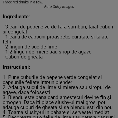
Foto:Getty Images
Ingrediente:
- 3 cani de pepene verde fara samburi, taiat cuburi
si congelat
- 1 cana de capsuni proaspete, curațate si taiate
felii
- 2 linguri de suc de lime
- 1-2 linguri de miere sau sirop de agave
- Cuburi de gheata
Instructiuni:
1. Pune cuburile de pepene verde congelat si
capsunile feliate intr-un blender.
2. Adauga sucul de lime si mierea sau siropul de
agave, daca folosesti.
3. Blenduieste pana cand amestecul devine fin și
omogen. Dacă iti place slushy-ul mai gros, poti
adauga cuburi de gheata si sa blenduiesti din nou.
4. Toarna slushy-ul in pahare si serveste imediat.
5. Decoreaza cu o felie de lime sau cateva capsuni