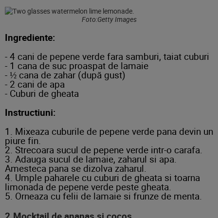
Foto:Getty Images
Ingrediente:
- 4 cani de pepene verde fara samburi, taiat cuburi
- 1 cana de suc proaspat de lamaie
- ½ cana de zahar (după gust)
- 2 cani de apa
- Cuburi de gheata
Instructiuni:
1. Mixeaza cuburile de pepene verde pana devin un
piure fin.
2. Strecoara sucul de pepene verde intr-o carafa.
3. Adauga sucul de lamaie, zaharul si apa.
Amesteca pana se dizolva zaharul.
4. Umple paharele cu cuburi de gheata si toarna
limonada de pepene verde peste gheata.
5. Orneaza cu felii de lamaie si frunze de menta.
2.Mocktail de ananas si cocos