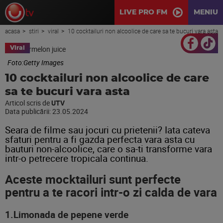
LIVE PRO FM
MENIU
acasa
stiri
viral
10 cocktailuri non alcoolice de care sa te bucuri vara asta
Viral
Foto:Getty Images
10 cocktailuri non alcoolice de care
sa te bucuri vara asta
Articol scris de
UTV
Data publicării:
23.05.2024
Seara de filme sau jocuri cu prietenii? Iata cateva
sfaturi pentru a fi gazda perfecta vara asta cu
bauturi non-alcoolice, care o sa-ti transforme vara
intr-o petrecere tropicala continua.
Aceste mocktailuri sunt perfecte
pentru a te racori intr-o zi calda de vara
1.Limonada de pepene verde