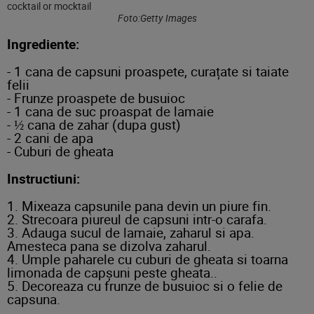
Foto:Getty Images
Ingrediente:
- 1 cana de capsuni proaspete, curațate si taiate
felii
- Frunze proaspete de busuioc
- 1 cana de suc proaspat de lamaie
- ½ cana de zahar (dupa gust)
- 2 cani de apa
- Cuburi de gheata
Instructiuni:
1. Mixeaza capsunile pana devin un piure fin.
2. Strecoara piureul de capsuni intr-o carafa.
3. Adauga sucul de lamaie, zaharul si apa.
Amesteca pana se dizolva zaharul.
4. Umple paharele cu cuburi de gheata si toarna
limonada de capșuni peste gheata..
5. Decoreaza cu frunze de busuioc si o felie de
capsuna.