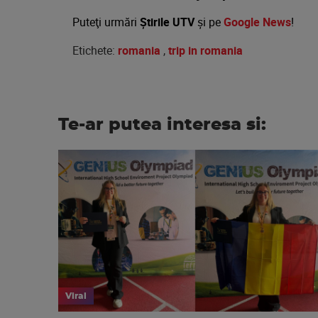
Puteţi urmări
Știrile UTV
şi pe
Google News
!
Etichete:
romania
,
trip in romania
Te-ar putea interesa si:
Viral