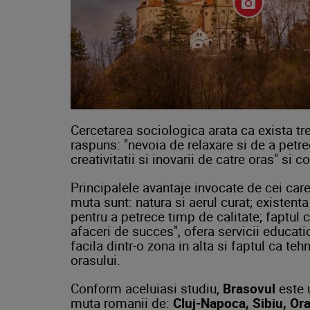
Cercetarea sociologica arata ca exista tre
raspuns: "nevoia de relaxare si de a petrec
creativitatii si inovarii de catre oras" s
Principalele avantaje invocate de cei car
muta sunt: natura si aerul curat; existenta
pentru a petrece timp de calitate; faptul 
afaceri de succes", ofera servicii educati
facila dintr-o zona in alta si faptul ca teh
orasului.
Conform aceluiasi studiu,
Brasovul
este u
muta romanii de:
Cluj-Napoca, Sibiu, Or