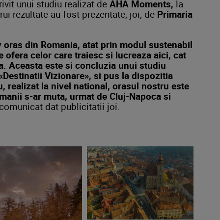
ivit unui studiu realizat de
AHA Moments,
la
rui rezultate au fost prezentate, joi, de
Primaria
iv oras din Romania, atat prin modul sustenabil
e ofera celor care traiesc si lucreaza aici, cat
ca. Aceasta este si concluzia unui studiu
Destinatii Vizionare», si pus la dispozitia
 realizat la nivel national, orasul nostru este
romanii s-ar muta, urmat de Cluj-Napoca si
comunicat dat publicitatii joi.