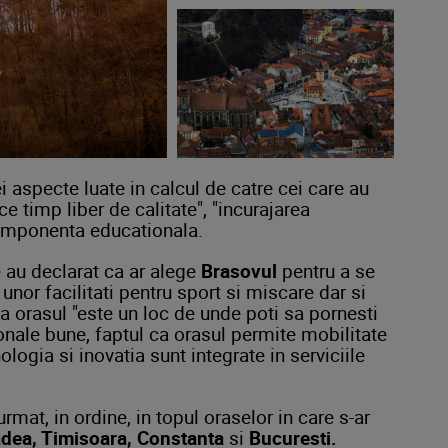
i aspecte luate in calcul de catre cei care au
e timp liber de calitate", "incurajarea
i componenta educationala.
e au declarat ca ar alege
Brasovul
pentru a se
 unor facilitati pentru sport si miscare dar si
ca orasul "este un loc de unde poti sa pornesti
onale bune, faptul ca orasul permite mobilitate
nologia si inovatia sunt integrate in serviciile
rmat, in ordine, in topul oraselor in care s-ar
adea, Timisoara, Constanta
si
Bucuresti.