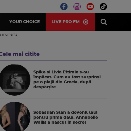
LIVE PRO FM
YOUR CHOICE
 aha moments
Cele mai citite
Spike și Livia Eftimie s-au
împăcat. Cum au fost surprinși
pe o plajă din Grecia, după
despărțire
Sebastian Stan a devenit tată
pentru prima dată. Annabelle
Wallis a născut în secret