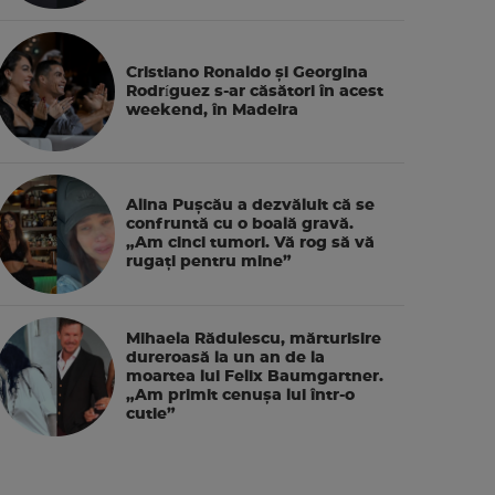
Cristiano Ronaldo și Georgina
Rodríguez s-ar căsători în acest
weekend, în Madeira
Alina Pușcău a dezvăluit că se
confruntă cu o boală gravă.
„Am cinci tumori. Vă rog să vă
rugați pentru mine”
Mihaela Rădulescu, mărturisire
dureroasă la un an de la
moartea lui Felix Baumgartner.
„Am primit cenușa lui într-o
cutie”