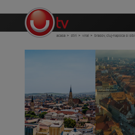
acasa
stiri
viral
brasov, cluj-napoca si sib