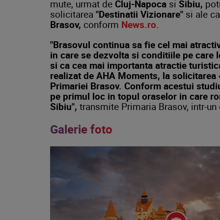
mute, urmat de
Cluj-Napoca
si
Sibiu,
potr
solicitarea
"Destinatii Vizionare"
si ale ca
Brasov,
conform
News.ro.
"Brasovul continua sa fie cel mai atract
in care se dezvolta si conditiile pe care l
si ca cea mai importanta atractie turisti
realizat de AHA Moments, la solicitarea «
Primariei Brasov. Conform acestui studiu,
pe primul loc in topul oraselor in care 
Sibiu",
transmite Primaria Brasov, intr-un 
Galerie foto