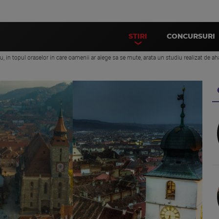
STIRI
CONCURSURI
iu, in topul oraselor in care oamenii ar alege sa se mute, arata un studiu realizat de