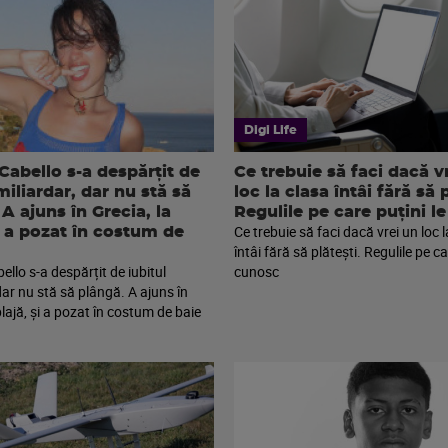
Digi Life
Cabello s-a despărțit de
Ce trebuie să faci dacă v
miliardar, dar nu stă să
loc la clasa întâi fără să p
A ajuns în Grecia, la
Regulile pe care puțini l
Ce trebuie să faci dacă vrei un loc 
și a pozat în costum de
întâi fără să plătești. Regulile pe ca
llo s-a despărțit de iubitul
cunosc
dar nu stă să plângă. A ajuns în
plajă, și a pozat în costum de baie