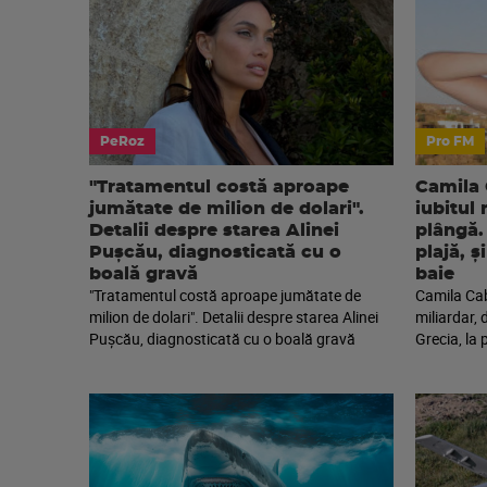
PeRoz
Pro FM
"Tratamentul costă aproape
Camila 
jumătate de milion de dolari".
iubitul 
Detalii despre starea Alinei
plângă. 
Pușcău, diagnosticată cu o
plajă, 
boală gravă
baie
"Tratamentul costă aproape jumătate de
Camila Cabe
milion de dolari". Detalii despre starea Alinei
miliardar, 
Pușcău, diagnosticată cu o boală gravă
Grecia, la 