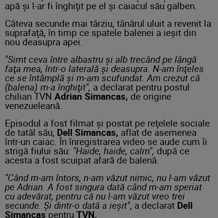
apă şi l-ar fi înghiţit pe el şi caiacul său galben.
Câteva secunde mai târziu, tânărul uluit a revenit la
suprafaţă, în timp ce spatele balenei a ieşit din
nou deasupra apei.
"Simt ceva între albastru şi alb trecând pe lângă
faţa mea, într-o laterală şi deasupra. N-am înţeles
ce se întâmplă şi m-am scufundat. Am crezut că
(balena) m-a înghiţit",
a declarat pentru postul
chilian TVN
Adrian Simancas,
de origine
venezueleană.
Episodul a fost filmat şi postat pe reţelele sociale
de tatăl său,
Dell Simancas,
aflat de asemenea
într-un caiac. În înregistrarea video se aude cum îi
strigă fiului său:
"Haide, haide, calm",
după ce
acesta a fost scuipat afară de balenă.
"Când m-am întors, n-am văzut nimic, nu l-am văzut
pe Adrian. A fost singura dată când m-am speriat
cu adevărat, pentru că nu l-am văzut vreo trei
secunde. Şi dintr-o dată a ieşit"
, a declarat
Dell
Simancas
pentru
TVN.