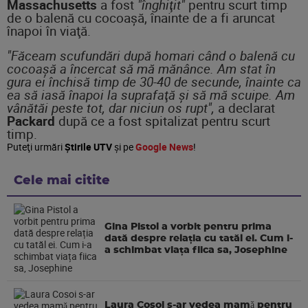
Massachusetts
a fost
"înghiţit"
pentru scurt timp
de o balenă cu cocoaşă, înainte de a fi aruncat
înapoi în viaţă.
"Făceam scufundări după homari când o balenă cu
cocoaşă a încercat să mă mănânce. Am stat în
gura ei închisă timp de 30-40 de secunde, înainte ca
ea să iasă înapoi la suprafaţă şi să mă scuipe. Am
vânătăi peste tot, dar niciun os rupt",
a declarat
Packard
după ce a fost spitalizat pentru scurt
timp.
Puteţi urmări
Știrile UTV
şi pe
Google News
!
Cele mai citite
Gina Pistol a vorbit pentru prima
dată despre relația cu tatăl ei. Cum i-
a schimbat viața fiica sa, Josephine
Laura Cosoi s-ar vedea mamǎ pentru