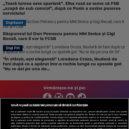
„Toată lumea este speriată”. Elita rusă se teme că FSB
„scapă de sub control”, după ce Putin a extins puterea
serviciului
DigiSport
Răspunsul lui Dan Petrescu pentru MM Stoica și Gigi
Becali, care îl vor la FCSB
Digi FM
"În sfârșit, ești elegantă!" Loredana Groza, lăudată de
fani după ce a apărut într-o rochie lungă cu spatele gol:
"Nu te dai pe una de...
Urmărește-ne și pe:
Nouă ne pasă ca datele tale personale să rămână confidențiale
Noi și partenerii noștri
30
stocăm și/sau accesăm informații pe dispozitivul dvs., precum identificatorii cookie unici pentru
prelucrarea datelor cu caracter personal. Puteți accepta sau gestiona alegerile dvs. făcând clic mai jos sau în orice moment,
Copyright © 2026 / DIGI ROMANIA S.A.
pe pagina cu politica de confidențialitate. Aceste alegeri vor fi raportate partenerilor noștri și nu vă vor afecta navigarea.
Arhiva
Comunicate de presă
Politica de confidentialitate
Termeni
Noi si partenerii nostri (retelele de socializare si agentiile de publicitate partenere, precum si furnizorii nostri de servicii de
date analitice) prelucram date pentru a permite website-ului sa functioneze, pentru a personaliza continutul si anunturile
si conditii
Gestionați preferințele
|
Contact/Info
Codul etic
publicitare afisate in functie de interesele si/sau profilul dvs., pentru a va oferi functionalitati aferente retelelor de socializare
si pentru a analiza traficul pe website. Beneficiati de drepturile prevazute de art. 15-22 din GDPR in legatura cu prelucrarea