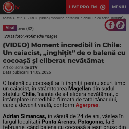
LIVE PRO FM
MENIU
acasa
stiri
viral
(video) moment incredibil în chile: un caiacist, „înghițit” de o balenă cu cocoașă și eliberat nevătămat
Viral
Sursă foto: Profimedia Images
(VIDEO) Moment incredibil în Chile:
Un caiacist, „înghițit” de o balenă cu
cocoașă și eliberat nevătămat
Articol scris de
UTV
Data publicării:
14.02.2025
O balenă cu cocoaşă ar fi înghiţit pentru scurt timp
un caiacist, în strâmtoarea
Magellan
din sudul
statului
Chile,
înainte de a-l elibera nevătămat, o
întâmplare incredibilă filmată de tatăl tânărului,
care a devenit virală, conform
Agerpres
.
Adrian Simancas,
în vârstă de 24 de ani, vâslea în
largul localităţii
Punta Arenas, Patagonia,
la 8
februarie, când balena cu cocoaşă a ieşit brusc din