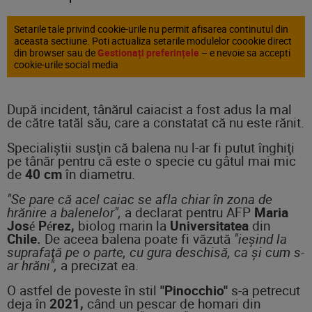
Setarile tale privind cookie-urile nu permit afisarea continutul din
aceasta sectiune. Poti actualiza setarile modulelor coookie direct
din browser sau de
Gestionați preferințele
– e nevoie sa accepti
cookie-urile social media
După incident, tânărul caiacist a fost adus la mal
de către tatăl său, care a constatat că nu este rănit.
Specialiştii susţin că balena nu l-ar fi putut înghiţi
pe tânăr pentru că este o specie cu gâtul mai mic
de
40 cm
în diametru.
"Se pare că acel caiac se afla chiar în zona de
hrănire a balenelor",
a declarat pentru AFP
Maria
José Pérez,
biolog marin la
Universitatea
din
Chile.
De aceea balena poate fi văzută
"ieşind la
suprafaţă pe o parte, cu gura deschisă, ca şi cum s-
ar hrăni",
a precizat ea.
O astfel de poveste în stil
"Pinocchio"
s-a petrecut
deja în
2021,
când un pescar de homari din