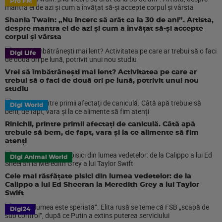
Pro FM
Shania Twain: „Nu încerc să arăt ca la 30 de ani”. Artista,
despre mantra ei de azi și cum a învățat să-și accepte
corpul și vârsta
Digi Life
Vrei să îmbătrânești mai lent? Activitatea pe care ar
trebui să o faci de două ori pe lună, potrivit unui nou
studiu
Digi World
Rinichii, printre primii afectați de caniculă. Câtă apă
trebuie să bem, de fapt, vara și la ce alimente să fim
atenți
Digi Animal World
Cele mai răsfățate pisici din lumea vedetelor: de la
Calippo a lui Ed Sheeran la Meredith Grey a lui Taylor
Swift
Digi24