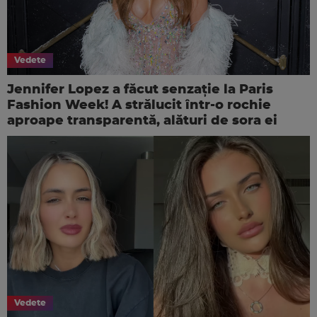
Vedete
Jennifer Lopez a făcut senzație la Paris
Fashion Week! A strălucit într-o rochie
aproape transparentă, alături de sora ei
Vedete