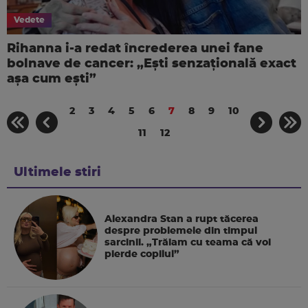
Vedete
Rihanna i-a redat încrederea unei fane
bolnave de cancer: „Ești senzațională exact
așa cum ești”
2
3
4
5
6
7
8
9
10
11
12
Ultimele stiri
Alexandra Stan a rupt tăcerea
despre problemele din timpul
sarcinii. „Trăiam cu teama că voi
pierde copilul”