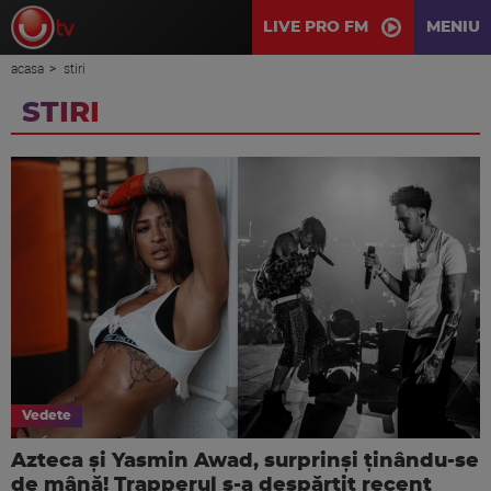
LIVE PRO FM
MENIU
acasa
stiri
STIRI
Vedete
Azteca și Yasmin Awad, surprinși ținându-se
de mână! Trapperul s-a despărțit recent