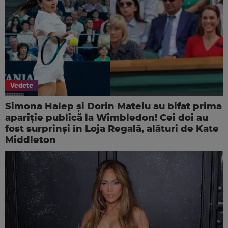
Vedete
Simona Halep și Dorin Mateiu au bifat prima
apariție publică la Wimbledon! Cei doi au
fost surprinși în Loja Regală, alături de Kate
Middleton