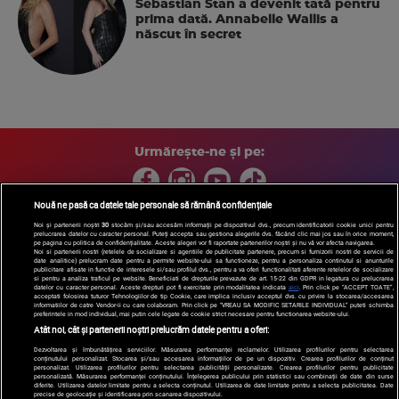
Sebastian Stan a devenit tată pentru
prima dată. Annabelle Wallis a
născut în secret
Urmărește-ne și pe:
Nouă ne pasă ca datele tale personale să rămână confidențiale
Noi și partenerii noștri
30
stocăm și/sau accesăm informații pe dispozitivul dvs., precum identificatorii cookie unici pentru
prelucrarea datelor cu caracter personal. Puteți accepta sau gestiona alegerile dvs. făcând clic mai jos sau în orice moment,
Copyright © 2026 / DIGI ROMANIA S.A.
pe pagina cu politica de confidențialitate. Aceste alegeri vor fi raportate partenerilor noștri și nu vă vor afecta navigarea.
Arhiva
Comunicate de presă
Politica de confidentialitate
Termeni
Noi si partenerii nostri (retelele de socializare si agentiile de publicitate partenere, precum si furnizorii nostri de servicii de
date analitice) prelucram date pentru a permite website-ului sa functioneze, pentru a personaliza continutul si anunturile
si conditii
Gestionați preferințele
|
Contact/Info
Codul etic
publicitare afisate in functie de interesele si/sau profilul dvs., pentru a va oferi functionalitati aferente retelelor de socializare
si pentru a analiza traficul pe website. Beneficiati de drepturile prevazute de art. 15-22 din GDPR in legatura cu prelucrarea
datelor cu caracter personal. Aceste drepturi pot fi exercitate prin modalitatea indicata
aici
. Prin click pe “ACCEPT TOATE”,
acceptati folosirea tuturor Tehnologiilor de tip Cookie, care implica inclusiv acceptul dvs. cu privire la stocarea/accesarea
informatiilor de catre Vendor-ii cu care colaboram. Prin click pe “VREAU SA MODIFIC SETARILE INDIVIDUAL” puteti schimba
preferintele in mod individual, mai putin cele legate de cookie strict necesare pentru functionarea website-ului.
Atât noi, cât și partenerii noștri prelucrăm datele pentru a oferi:
Dezvoltarea și îmbunătățirea serviciilor. Măsurarea performanței reclamelor. Utilizarea profilurilor pentru selectarea
conținutului personalizat. Stocarea și/sau accesarea informațiilor de pe un dispozitiv. Crearea profilurilor de conținut
personalizat. Utilizarea profilurilor pentru selectarea publicității personalizate. Crearea profilurilor pentru publicitate
personalizată. Măsurarea performanței conținutului. Înțelegerea publicului prin statistici sau combinații de date din surse
diferite. Utilizarea datelor limitate pentru a selecta conținutul. Utilizarea de date limitate pentru a selecta publicitatea. Date
precise de geolocație și identificarea prin scanarea dispozitivului.