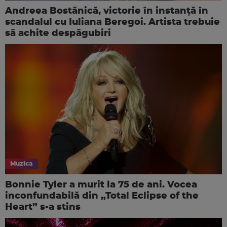
Andreea Bostănică, victorie în instanță în
scandalul cu Iuliana Beregoi. Artista trebuie
să achite despăgubiri
Muzica
Bonnie Tyler a murit la 75 de ani. Vocea
inconfundabilă din „Total Eclipse of the
Heart” s-a stins