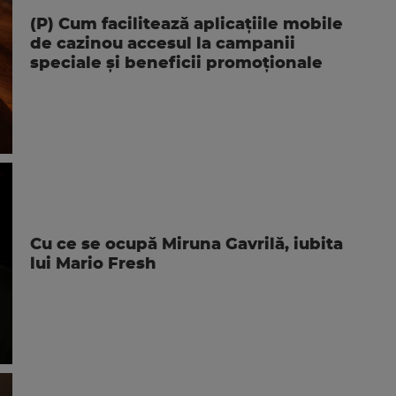
(P) Cum facilitează aplicațiile mobile
de cazinou accesul la campanii
speciale și beneficii promoționale
Cu ce se ocupă Miruna Gavrilă, iubita
lui Mario Fresh