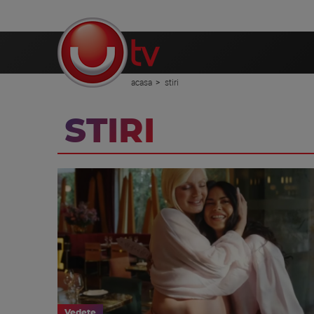
acasa
stiri
STIRI
Vedete