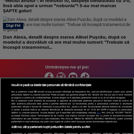
”Meciul anului”: în minutul 10, oaspeții conduceau cu 3-0,
însă abia apoi a urmat ”nebunia”! S-au mai marcat
ȘAPTE goluri
Digi FM
Dan Alexa, detalii despre starea Alinei Pușcău, după ce
modelul a dezvăluit că are mai multe tumori: "Trebuie să
înceapă tratamentul...
Urmărește-ne și pe:
Nouă ne pasă ca datele tale personale să rămână confidențiale
Noi și partenerii noștri
30
stocăm și/sau accesăm informații pe dispozitivul dvs., precum identificatorii cookie unici pentru
prelucrarea datelor cu caracter personal. Puteți accepta sau gestiona alegerile dvs. făcând clic mai jos sau în orice moment,
Copyright © 2026 / DIGI ROMANIA S.A.
pe pagina cu politica de confidențialitate. Aceste alegeri vor fi raportate partenerilor noștri și nu vă vor afecta navigarea.
Arhiva
Comunicate de presă
Politica de confidentialitate
Termeni
Noi si partenerii nostri (retelele de socializare si agentiile de publicitate partenere, precum si furnizorii nostri de servicii de
date analitice) prelucram date pentru a permite website-ului sa functioneze, pentru a personaliza continutul si anunturile
si conditii
Gestionați preferințele
|
Contact/Info
Codul etic
publicitare afisate in functie de interesele si/sau profilul dvs., pentru a va oferi functionalitati aferente retelelor de socializare
si pentru a analiza traficul pe website. Beneficiati de drepturile prevazute de art. 15-22 din GDPR in legatura cu prelucrarea
datelor cu caracter personal. Aceste drepturi pot fi exercitate prin modalitatea indicata
aici
. Prin click pe “ACCEPT TOATE”,
acceptati folosirea tuturor Tehnologiilor de tip Cookie, care implica inclusiv acceptul dvs. cu privire la stocarea/accesarea
informatiilor de catre Vendor-ii cu care colaboram. Prin click pe “VREAU SA MODIFIC SETARILE INDIVIDUAL” puteti schimba
preferintele in mod individual, mai putin cele legate de cookie strict necesare pentru functionarea website-ului.
Atât noi, cât și partenerii noștri prelucrăm datele pentru a oferi:
Dezvoltarea și îmbunătățirea serviciilor. Măsurarea performanței reclamelor. Utilizarea profilurilor pentru selectarea