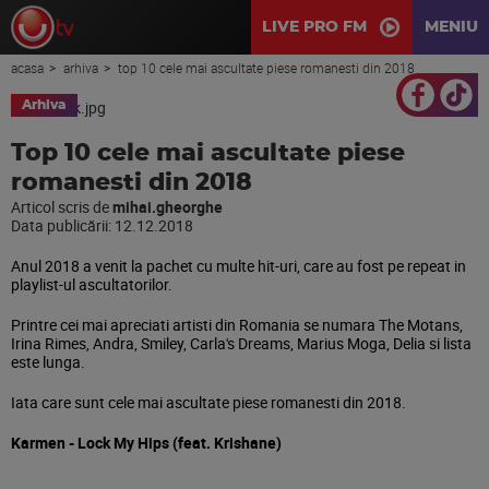
LIVE PRO FM
MENIU
acasa
arhiva
top 10 cele mai ascultate piese romanesti din 2018
Arhiva
Top 10 cele mai ascultate piese
romanesti din 2018
Articol scris de
mihai.gheorghe
Data publicării:
12.12.2018
Anul 2018 a venit la pachet cu multe hit-uri, care au fost pe repeat in
playlist-ul ascultatorilor.
Printre cei mai apreciati artisti din Romania se numara The Motans,
Irina Rimes, Andra, Smiley, Carla's Dreams, Marius Moga, Delia si lista
este lunga.
Iata care sunt cele mai ascultate piese romanesti din 2018.
Karmen - Lock My Hips (feat. Krishane)