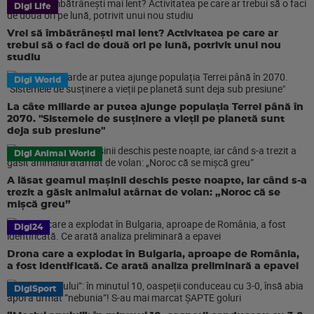
Digi Life
Vrei să îmbătrânești mai lent? Activitatea pe care ar
trebui să o faci de două ori pe lună, potrivit unui nou
studiu
Digi World
La câte miliarde ar putea ajunge populația Terrei până în
2070. "Sistemele de susținere a vieții pe planetă sunt
deja sub presiune"
Digi Animal World
A lăsat geamul mașinii deschis peste noapte, iar când s-a
trezit a găsit animalul atârnat de volan: „Noroc că se
mișcă greu”
Digi24
Drona care a explodat în Bulgaria, aproape de România,
a fost identificată. Ce arată analiza preliminară a epavei
DigiSport