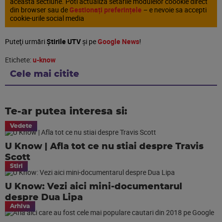
aceasta sectiune. Poti actualiza setarile modulelor coookie direct
din browser sau de
Gestionați preferințele
– e nevoie sa accepti
cookie-urile social media
Puteţi urmări
Știrile UTV
şi pe
Google News
!
Etichete:
u-know
Cele mai citite
Te-ar putea interesa si:
Vedete
U Know | Afla tot ce nu stiai despre Travis
Scott
Stiri
U Know: Vezi aici mini-documentarul
despre Dua Lipa
Arhiva