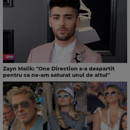
Stiri
Zayn Malik: "One Direction s-a despartit
pentru ca ne-am saturat unul de altul"