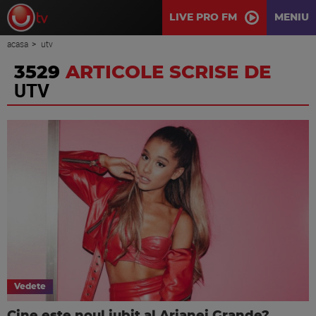
LIVE PRO FM
MENIU
acasa
utv
3529
ARTICOLE SCRISE DE
UTV
Vedete
Cine este noul iubit al Arianei Grande?