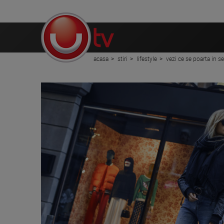
acasa
stiri
lifestyle
vezi ce se poarta in 