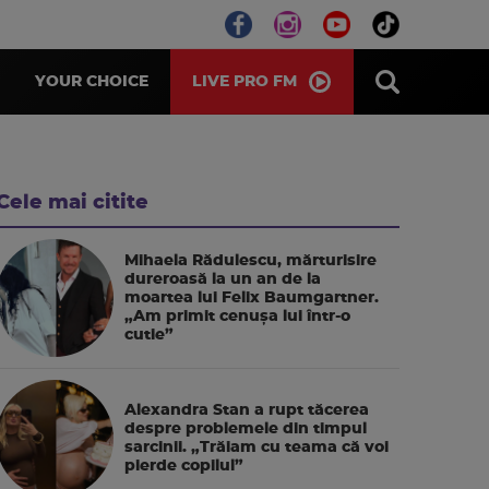
LIVE PRO FM
YOUR CHOICE
Cele mai citite
Mihaela Rădulescu, mărturisire
dureroasă la un an de la
moartea lui Felix Baumgartner.
„Am primit cenușa lui într-o
cutie”
Alexandra Stan a rupt tăcerea
despre problemele din timpul
sarcinii. „Trăiam cu teama că voi
pierde copilul”