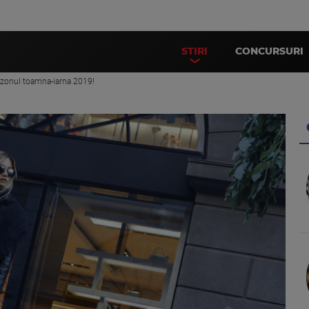
STIRI
CONCURSURI
sezonul toamna-iarna 2019!