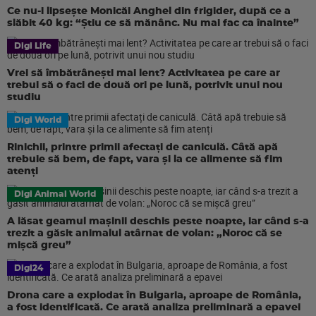
Ce nu-i lipsește Monicăi Anghel din frigider, după ce a
slăbit 40 kg: “Știu ce să mănânc. Nu mai fac ca înainte”
Digi Life
Vrei să îmbătrânești mai lent? Activitatea pe care ar
trebui să o faci de două ori pe lună, potrivit unui nou
studiu
Digi World
Rinichii, printre primii afectați de caniculă. Câtă apă
trebuie să bem, de fapt, vara și la ce alimente să fim
atenți
Digi Animal World
A lăsat geamul mașinii deschis peste noapte, iar când s-a
trezit a găsit animalul atârnat de volan: „Noroc că se
mișcă greu”
Digi24
Drona care a explodat în Bulgaria, aproape de România,
a fost identificată. Ce arată analiza preliminară a epavei