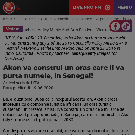
LIVE PRO FM
MENIU
acasa
stiri
vedete
akon va construi un oras care ii va purta numele, in senegal!
Vedete
INDIO, CA - APRIL 23: Recording artist Akon performs onstage with
DJ Matoma during day 2 of the 2016 Coachella Valley Music & Arts
Festival Weekend 2 at the Empire Polo Club on April 23, 2016 in
Indio, California. (Photo by Michael Tullberg/Getty Images for
Coachella)
Akon va construi un oras care ii va
purta numele, in Senegal!
Articol scris de
UTV
Data publicării:
19.06.2020
Da, ai auzit bine! Dupa ce la inceputul acestui an, Akon a creat,
impreuna cu o companie turistica africana, un oras turistic
sustenabil, in prezent, artistul va construi un oras de 6 miliarde de
dolari, bazat pe criptomonede, in Senegal, care se va numi chiar Akon
City si urmeaza a fi gata pana in 2030.
Cat despre dezvoltarea orasului, aceasta consta in mai multe etape,