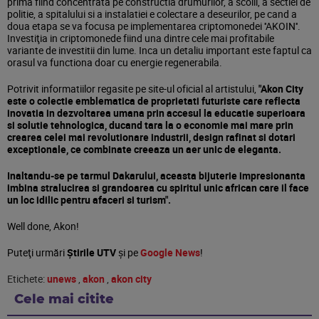
prima fiind concentrata pe constructia drumurilor, a scolii, a sectiei de
politie, a spitalului si a instalatiei e colectare a deseurilor, pe cand a
doua etapa se va focusa pe implementarea criptomonedei ''AKOIN''.
Investiţia in criptomonede fiind una dintre cele mai profitabile
variante de investitii din lume. Inca un detaliu important este faptul ca
orasul va functiona doar cu energie regenerabila.
Potrivit informatiilor regasite pe site-ul oficial al artistului,
"Akon City
este o colectie emblematica de proprietati futuriste care reflecta
inovatia in dezvoltarea umana prin accesul la educatie superioara
si solutie tehnologica, ducand tara la o economie mai mare prin
crearea celei mai revolutionare industrii, design rafinat si dotari
exceptionale, ce combinate creeaza un aer unic de eleganta.
Inaltandu-se pe tarmul Dakarului, aceasta bijuterie impresionanta
imbina stralucirea si grandoarea cu spiritul unic african care il face
un loc idilic pentru afaceri si turism".
Well done, Akon!
Puteţi urmări
Știrile UTV
şi pe
Google News
!
Etichete:
unews
,
akon
,
akon city
Cele mai citite