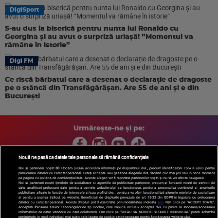
DigiSport
S-au dus la biserică pentru nunta lui Ronaldo cu
Georgina și au avut o surpriză uriașă! ”Momentul va
rămâne în istorie”
Digi FM
Ce riscă bărbatul care a desenat o declarație de dragoste
pe o stâncă din Transfăgărășan. Are 55 de ani și e din
București
Urmărește-ne și pe:
Nouă ne pasă ca datele tale personale să rămână confidențiale
Noi și partenerii noștri
30
stocăm și/sau accesăm informații pe dispozitivul dvs., precum identificatorii cookie unici pentru
prelucrarea datelor cu caracter personal. Puteți accepta sau gestiona alegerile dvs. făcând clic mai jos sau în orice moment,
Copyright © 2026 / DIGI ROMANIA S.A.
pe pagina cu politica de confidențialitate. Aceste alegeri vor fi raportate partenerilor noștri și nu vă vor afecta navigarea.
Arhiva
Comunicate de presă
Politica de confidentialitate
Termeni
Noi si partenerii nostri (retelele de socializare si agentiile de publicitate partenere, precum si furnizorii nostri de servicii de
date analitice) prelucram date pentru a permite website-ului sa functioneze, pentru a personaliza continutul si anunturile
si conditii
Gestionați preferințele
|
Contact/Info
Codul etic
publicitare afisate in functie de interesele si/sau profilul dvs., pentru a va oferi functionalitati aferente retelelor de socializare
si pentru a analiza traficul pe website. Beneficiati de drepturile prevazute de art. 15-22 din GDPR in legatura cu prelucrarea
datelor cu caracter personal. Aceste drepturi pot fi exercitate prin modalitatea indicata
aici
. Prin click pe “ACCEPT TOATE”,
acceptati folosirea tuturor Tehnologiilor de tip Cookie, care implica inclusiv acceptul dvs. cu privire la stocarea/accesarea
informatiilor de catre Vendor-ii cu care colaboram. Prin click pe “VREAU SA MODIFIC SETARILE INDIVIDUAL” puteti schimba
preferintele in mod individual, mai putin cele legate de cookie strict necesare pentru functionarea website-ului.