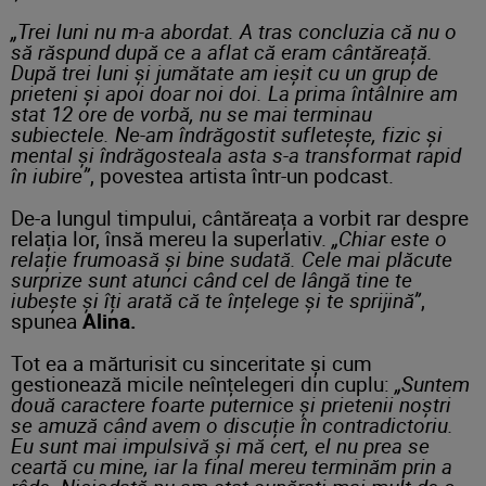
„Trei luni nu m-a abordat. A tras concluzia că nu o
să răspund după ce a aflat că eram cântăreață.
După trei luni și jumătate am ieșit cu un grup de
prieteni și apoi doar noi doi. La prima întâlnire am
stat 12 ore de vorbă, nu se mai terminau
subiectele. Ne-am îndrăgostit sufletește, fizic și
mental și îndrăgosteala asta s-a transformat rapid
în iubire”
, povestea artista într-un podcast.
De-a lungul timpului, cântăreața a vorbit rar despre
relația lor, însă mereu la superlativ.
„Chiar este o
relație frumoasă și bine sudată. Cele mai plăcute
surprize sunt atunci când cel de lângă tine te
iubește și îți arată că te înțelege și te sprijină”
,
spunea
Alina.
Tot ea a mărturisit cu sinceritate și cum
gestionează micile neînțelegeri din cuplu:
„Suntem
două caractere foarte puternice și prietenii noștri
se amuză când avem o discuție în contradictoriu.
Eu sunt mai impulsivă și mă cert, el nu prea se
ceartă cu mine, iar la final mereu terminăm prin a