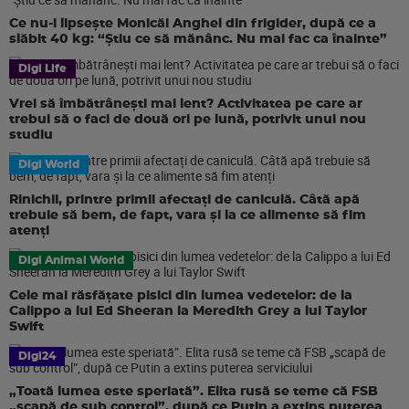
Ce nu-i lipsește Monicăi Anghel din frigider, după ce a
slăbit 40 kg: “Știu ce să mănânc. Nu mai fac ca înainte”
Digi Life
Vrei să îmbătrânești mai lent? Activitatea pe care ar
trebui să o faci de două ori pe lună, potrivit unui nou
studiu
Digi World
Rinichii, printre primii afectați de caniculă. Câtă apă
trebuie să bem, de fapt, vara și la ce alimente să fim
atenți
Digi Animal World
Cele mai răsfățate pisici din lumea vedetelor: de la
Calippo a lui Ed Sheeran la Meredith Grey a lui Taylor
Swift
Digi24
„Toată lumea este speriată”. Elita rusă se teme că FSB
„scapă de sub control”, după ce Putin a extins puterea