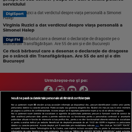
serviciului
DigiSport
Virginia Ruzici a dat verdictul despre viața personală a
Simonei Halep
Digi FM
Ce riscă bărbatul care a desenat o declarație de dragoste
pe o stâncă din Transfăgărășan. Are 55 de ani și e din
București
Urmărește-ne și pe:
Nouă ne pasă ca datele tale personale să rămână confidențiale
Noi și partenerii noștri
30
stocăm și/sau accesăm informații pe dispozitivul dvs., precum identificatorii cookie unici pentru
prelucrarea datelor cu caracter personal. Puteți accepta sau gestiona alegerile dvs. făcând clic mai jos sau în orice moment,
Copyright © 2026 / DIGI ROMANIA S.A.
pe pagina cu politica de confidențialitate. Aceste alegeri vor fi raportate partenerilor noștri și nu vă vor afecta navigarea.
Arhiva
Comunicate de presă
Politica de confidentialitate
Termeni
Noi si partenerii nostri (retelele de socializare si agentiile de publicitate partenere, precum si furnizorii nostri de servicii de
date analitice) prelucram date pentru a permite website-ului sa functioneze, pentru a personaliza continutul si anunturile
si conditii
Gestionați preferințele
|
Contact/Info
Codul etic
publicitare afisate in functie de interesele si/sau profilul dvs., pentru a va oferi functionalitati aferente retelelor de socializare
si pentru a analiza traficul pe website. Beneficiati de drepturile prevazute de art. 15-22 din GDPR in legatura cu prelucrarea
datelor cu caracter personal. Aceste drepturi pot fi exercitate prin modalitatea indicata
aici
. Prin click pe “ACCEPT TOATE”,
acceptati folosirea tuturor Tehnologiilor de tip Cookie, care implica inclusiv acceptul dvs. cu privire la stocarea/accesarea
informatiilor de catre Vendor-ii cu care colaboram. Prin click pe “VREAU SA MODIFIC SETARILE INDIVIDUAL” puteti schimba