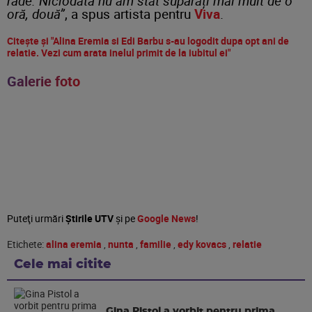
râde. Niciodată nu am stat supărați mai mult de o
oră, două”
, a spus artista pentru
Viva
.
Citește și "Alina Eremia si Edi Barbu s-au logodit dupa opt ani de
relatie. Vezi cum arata inelul primit de la iubitul ei"
Galerie foto
Puteţi urmări
Știrile UTV
şi pe
Google News
!
Etichete:
alina eremia
,
nunta
,
familie
,
edy kovacs
,
relatie
Cele mai citite
Gina Pistol a vorbit pentru prima