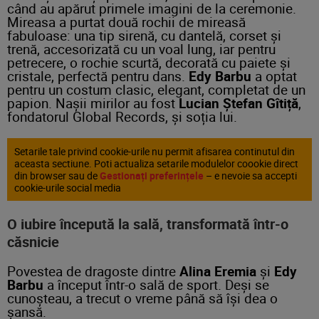
când au apărut primele imagini de la ceremonie.
Mireasa a purtat două rochii de mireasă
fabuloase: una tip sirenă, cu dantelă, corset și
trenă, accesorizată cu un voal lung, iar pentru
petrecere, o rochie scurtă, decorată cu paiete și
cristale, perfectă pentru dans.
Edy Barbu
a optat
pentru un costum clasic, elegant, completat de un
papion. Nașii mirilor au fost
Lucian Ștefan Gîtiță
,
fondatorul Global Records, și soția lui.
Setarile tale privind cookie-urile nu permit afisarea continutul din
aceasta sectiune. Poti actualiza setarile modulelor coookie direct
din browser sau de
Gestionați preferințele
– e nevoie sa accepti
cookie-urile social media
O iubire începută la sală, transformată într-o
căsnicie
Povestea de dragoste dintre
Alina Eremia
și
Edy
Barbu
a început într-o sală de sport. Deși se
cunoșteau, a trecut o vreme până să își dea o
șansă.