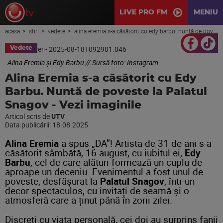
LIVE PRO FM
MENIU
acasa
stiri
vedete
alina eremia s-a căsătorit cu edy barbu. nuntă de poveste la palatul snagov - vezi imaginile
Vedete
Alina Eremia și Edy Barbu // Sursă foto: Instagram
Alina Eremia s-a căsătorit cu Edy
Barbu. Nuntă de poveste la Palatul
Snagov - Vezi imaginile
Articol scris de
UTV
Data publicării:
18.08.2025
Alina Eremia
a spus „DA”! Artista de 31 de ani s-a
căsătorit sâmbătă, 16 august, cu iubitul ei,
Edy
Barbu
, cel de care alături formează un cuplu de
aproape un deceniu. Evenimentul a fost unul de
poveste, desfășurat la
Palatul Snagov
, într-un
decor spectaculos, cu invitați de seamă și o
atmosferă care a ținut până în zorii zilei.
Discreți cu viața personală, cei doi au surprins fanii