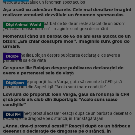
Așa arată cu adevărat Soarele. Cele mai detaliate imagini
realizate vreodată dezvăluie un fenomen spectaculos
Digi Animal World
Momentul când un bărbat de 65 de ani este atacat de un
bizon: „Era chiar deasupra mea”. Imaginile sunt greu de
urmărit
Digi24
Ce spune Ilie Bolojan despre publicarea declarației de
avere a partenerei sale de viață
DigiSport
Lovitură de proporții: Ioan Varga, gata să renunțe la CFR
și să preia alt club din SuperLigă: ”Acolo sunt toate
condițiile”
Digi FM
„Anna, ţine-ţi prostul acasă!" Reacţii după ce un bărbat a
desenat o declaraţie de dragoste pe o stâncă, în