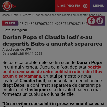
LIVE PRO FM
MENIU
acasa
stiri
vedete
dorian popa si claudia iosif s-au despartit. babs a anuntat separarea
Vedete
Foto: Instagram
Dorian Popa si Claudia Iosif s-au
despartit. Babs a anuntat separarea
Articol scris de
UTV
Data publicării:
04.11.2023
Se pare ca problemele se tin scai de
Dorian Popa
in ultimul vremea. Dupa ce a fost depistat
pozitiv
pentru cannabis de catre politistii rutieri din Ilfov
acum o saptamana
, artistul primeste o noua
lovitura!
Claudia Iosif,
cunoscuta in mediul online
drept
Babs,
a confirmat separarea de cantaret pe
contul ei de
Instagram
si a dezvaluit ca ei nu mai
formeaza un cuplu de o luna de zile.
"Ca sa evitam speculatii in presa va anunt ca eu si