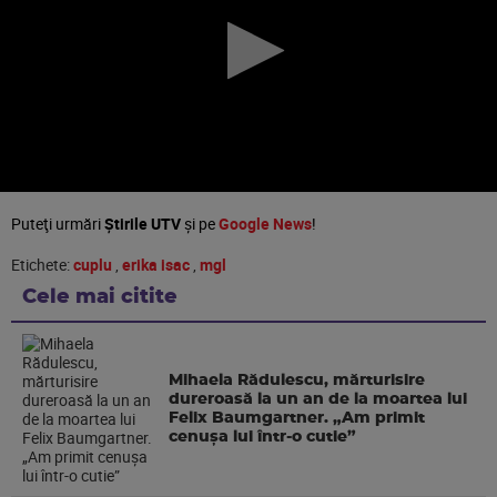
Puteţi urmări
Știrile UTV
şi pe
Google News
!
Etichete:
cuplu
,
erika isac
,
mgl
Cele mai citite
Mihaela Rădulescu, mărturisire
dureroasă la un an de la moartea lui
Felix Baumgartner. „Am primit
cenușa lui într-o cutie”