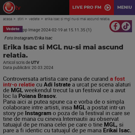
LIVE PRO FM
MENIU
acasa
stiri
vedete
erika isac si mgl nu-si mai ascund relatia.
Vedete
Foto:Instagram/Erika Isac
Erika Isac si MGL nu-si mai ascund
relatia.
Articol scris de
UTV
Data publicării:
20.03.2024
Controversata artista care pana de curand
a fost
intr-o relatie
cu
Adi Istrate
a urcat pe scena alaturi
de
MGL
weekendul trecut la un festival ce a avut
loc la
Poiana Brasov.
Pana aici ai putea spune ca e vorba de o simpla
colaborare intre artisti, insa
MGL
a postat intr-un
story pe
Instagram
o poza de la festival in care se
tine de mana cu cineva.Internautii au observat
tatuajul de pe mana celei pe care o tine
MGL,
si
pare a fi identic cu tatuajul de pe mana
Erikai Isac.