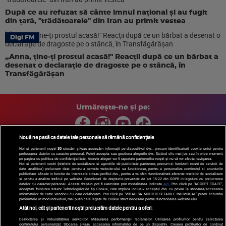
După ce au refuzat să cânte imnul naţional şi au fugit
din ţară, "trădătoarele" din Iran au primit vestea
Digi FM
„Anna, ţine-ţi prostul acasă!" Reacţii după ce un bărbat a
desenat o declaraţie de dragoste pe o stâncă, în
Transfăgărăşan
Urmărește-ne și pe:
Nouă ne pasă ca datele tale personale să rămână confidențiale
Noi și partenerii noștri
30
stocăm și/sau accesăm informații pe dispozitivul dvs., precum identificatorii cookie unici pentru
prelucrarea datelor cu caracter personal. Puteți accepta sau gestiona alegerile dvs. făcând clic mai jos sau în orice moment,
Copyright © 2026 / DIGI ROMANIA S.A.
pe pagina cu politica de confidențialitate. Aceste alegeri vor fi raportate partenerilor noștri și nu vă vor afecta navigarea.
Arhiva
Comunicate de presă
Politica de confidentialitate
Termeni
Noi si partenerii nostri (retelele de socializare si agentiile de publicitate partenere, precum si furnizorii nostri de servicii de
date analitice) prelucram date pentru a permite website-ului sa functioneze, pentru a personaliza continutul si anunturile
si conditii
Gestionați preferințele
|
Contact/Info
Codul etic
publicitare afisate in functie de interesele si/sau profilul dvs., pentru a va oferi functionalitati aferente retelelor de socializare
si pentru a analiza traficul pe website. Beneficiati de drepturile prevazute de art. 15-22 din GDPR in legatura cu prelucrarea
datelor cu caracter personal. Aceste drepturi pot fi exercitate prin modalitatea indicata
aici
. Prin click pe “ACCEPT TOATE”,
acceptati folosirea tuturor Tehnologiilor de tip Cookie, care implica inclusiv acceptul dvs. cu privire la stocarea/accesarea
informatiilor de catre Vendor-ii cu care colaboram. Prin click pe “VREAU SA MODIFIC SETARILE INDIVIDUAL” puteti schimba
preferintele in mod individual, mai putin cele legate de cookie strict necesare pentru functionarea website-ului.
Atât noi, cât și partenerii noștri prelucrăm datele pentru a oferi:
Dezvoltarea și îmbunătățirea serviciilor. Măsurarea performanței reclamelor. Utilizarea profilurilor pentru selectarea
conținutului personalizat. Stocarea și/sau accesarea informațiilor de pe un dispozitiv. Crearea profilurilor de conținut