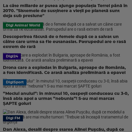
La câte miliarde ar putea ajunge populația Terrei până în
2070. "Sistemele de susținere a vieții pe planetă sunt
deja sub presiune"
Digi Animal World
Descoperirea făcută de o femeie după ce a salvat un
câine care urma sa fie eutanasiat. Patrupedul are o rasă
extrem de rară
Digi24
Drona care a explodat în Bulgaria, aproape de România,
a fost identificată. Ce arată analiza preliminară a epavei
DigiSport
”Meciul anului”: în minutul 10, oaspeții conduceau cu 3-0,
însă abia apoi a urmat ”nebunia”! S-au mai marcat
ȘAPTE goluri
Digi FM
Dan Alexa, detalii despre starea Alinei Pușcău, după ce