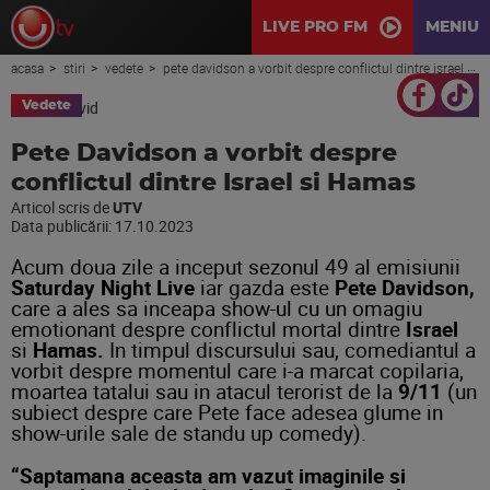
LIVE PRO FM
MENIU
acasa
stiri
vedete
pete davidson a vorbit despre conflictul dintre israel si hamas
Vedete
Pete Davidson a vorbit despre
conflictul dintre Israel si Hamas
Articol scris de
UTV
Data publicării:
17.10.2023
Acum doua zile a inceput sezonul 49 al emisiunii
Saturday Night Live
iar gazda este
Pete Davidson,
care a ales sa inceapa show-ul cu un omagiu
emotionant despre conflictul mortal dintre
Israel
si
Hamas.
In timpul discursului sau, comediantul a
vorbit despre momentul care i-a marcat copilaria,
moartea tatalui sau in atacul terorist de la
9/11
(un
subiect despre care Pete face adesea glume in
show-urile sale de standu up comedy).
“Saptamana aceasta am vazut imaginile si