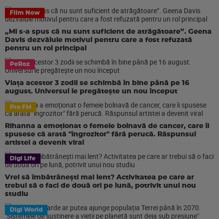
Film Now
„Mi s-a spus că nu sunt suficient de atrăgătoare”. Geena
Davis dezvăluie motivul pentru care a fost refuzată
pentru un rol principal
PeRoz
Viața acestor 3 zodii se schimbă în bine până pe 16
august. Universul le pregătește un nou început
Pro FM
Rihanna a emoționat o femeie bolnavă de cancer, care îi
spusese că arată "îngrozitor" fără perucă. Răspunsul
artistei a devenit viral
Digi Life
Vrei să îmbătrânești mai lent? Activitatea pe care ar
trebui să o faci de două ori pe lună, potrivit unui nou
studiu
Digi World