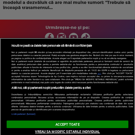
modelul a dezvăluit că are mai multe tumori: "Trebuie să
înceapă tratamentul...
Urmărește-ne și pe:
Nouă ne pasă ca datele tale personale să rămână confidențiale
Noi și partenerii noștri
30
stocăm și/sau accesăm informații pe dispozitivul dvs., precum identificatorii cookie unici pentru
prelucrarea datelor cu caracter personal. Puteți accepta sau gestiona alegerile dvs. făcând clic mai jos sau în orice moment,
Copyright © 2026 / DIGI ROMANIA S.A.
pe pagina cu politica de confidențialitate. Aceste alegeri vor fi raportate partenerilor noștri și nu vă vor afecta navigarea.
Arhiva
Comunicate de presă
Politica de confidentialitate
Termeni
Noi si partenerii nostri (retelele de socializare si agentiile de publicitate partenere, precum si furnizorii nostri de servicii de
date analitice) prelucram date pentru a permite website-ului sa functioneze, pentru a personaliza continutul si anunturile
si conditii
Gestionați preferințele
|
Contact/Info
Codul etic
publicitare afisate in functie de interesele si/sau profilul dvs., pentru a va oferi functionalitati aferente retelelor de socializare
si pentru a analiza traficul pe website. Beneficiati de drepturile prevazute de art. 15-22 din GDPR in legatura cu prelucrarea
datelor cu caracter personal. Aceste drepturi pot fi exercitate prin modalitatea indicata
aici
. Prin click pe “ACCEPT TOATE”,
acceptati folosirea tuturor Tehnologiilor de tip Cookie, care implica inclusiv acceptul dvs. cu privire la stocarea/accesarea
informatiilor de catre Vendor-ii cu care colaboram. Prin click pe “VREAU SA MODIFIC SETARILE INDIVIDUAL” puteti schimba
preferintele in mod individual, mai putin cele legate de cookie strict necesare pentru functionarea website-ului.
Atât noi, cât și partenerii noștri prelucrăm datele pentru a oferi:
Dezvoltarea și îmbunătățirea serviciilor. Măsurarea performanței reclamelor. Utilizarea profilurilor pentru selectarea
conținutului personalizat. Stocarea și/sau accesarea informațiilor de pe un dispozitiv. Crearea profilurilor de conținut
personalizat. Utilizarea profilurilor pentru selectarea publicității personalizate. Crearea profilurilor pentru publicitate
personalizată. Măsurarea performanței conținutului. Înțelegerea publicului prin statistici sau combinații de date din surse
diferite. Utilizarea datelor limitate pentru a selecta conținutul. Utilizarea de date limitate pentru a selecta publicitatea. Date
precise de geolocație și identificarea prin scanarea dispozitivului.
Listă parteneri (furnizori)
ACCEPT TOATE
VREAU SA MODIFIC SETARILE INDIVIDUAL