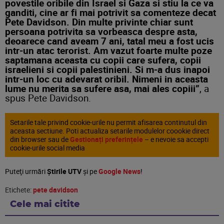
povestile oribile din Israel si Gaza si stiu la ce va
ganditi, cine ar fi mai potrivit sa comenteze decat
Pete Davidson. Din multe privinte chiar sunt
persoana potrivita sa vorbeasca despre asta,
deoarece cand aveam 7 ani, tatal meu a fost ucis
intr-un atac terorist. Am vazut foarte multe poze
saptamana aceasta cu copii care sufera, copii
israelieni si copii palestinieni. Si m-a dus inapoi
intr-un loc cu adevarat oribil. Nimeni in aceasta
lume nu merita sa sufere asa, mai ales copiii”
, a
spus Pete Davidson.
Setarile tale privind cookie-urile nu permit afisarea continutul din
aceasta sectiune. Poti actualiza setarile modulelor coookie direct
din browser sau de
Gestionați preferințele
– e nevoie sa accepti
cookie-urile social media
Puteţi urmări
Știrile UTV
şi pe
Google News
!
Etichete:
pete davidson
Cele mai citite