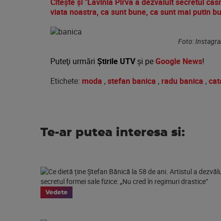
Citește și "Lavinia Pirva a dezvaluit secretul cas
viata noastra, ca sunt bune, ca sunt mai putin bu
Foto: Instagr
Puteţi urmări
Știrile UTV
şi pe
Google News
!
Etichete:
moda
,
stefan banica
,
radu banica
,
cat
Te-ar putea interesa si:
Vedete