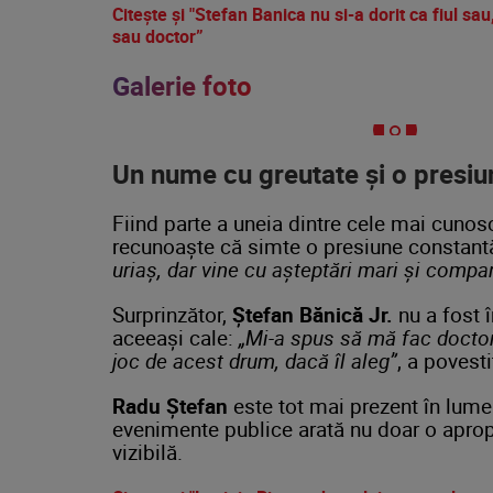
Citește și "Stefan Banica nu si-a dorit ca fiul s
sau doctor”
Galerie foto
Un
nume
cu
greutate
și
o
presi
Fiind
parte
a
uneia
dintre
cele
mai
cunos
recunoaște
că
simte
o
presiune
constant
uriaș,
dar
vine
cu
așteptări
mari
și
compar
Surprinzător,
Ștefan
Bănică
Jr.
nu
a
fost
aceeași
cale:
„
Mi-
a
spus
să
mă
fac
docto
joc
de
acest
drum,
dacă
îl
aleg”
,
a
povest
Radu
Ștefan
este
tot
mai
prezent
în
lum
evenimente
publice
arată
nu
doar
o
apro
vizibilă.