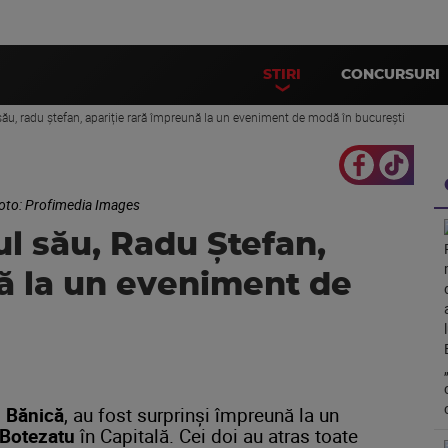
STIRI
CONCURSURI
ul său, radu ștefan, apariție rară împreună la un eveniment de modă în bucurești
 foto: Profimedia Images
iul său, Radu Ștefan,
nă la un eveniment de
n
Bănică
,
au
fost
surprinși
împreună
la
un
Botezatu
în
Capitală.
Cei
doi
au
atras
toate