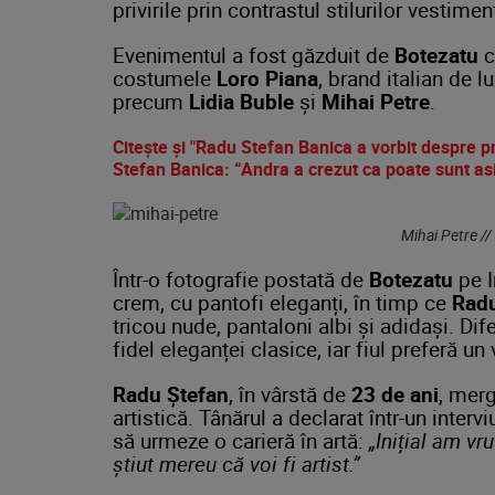
privirile
prin
contrastul
stilurilor
vestimen
Evenimentul
a
fost
găzduit
de
Botezatu
c
costumele
Loro
Piana
,
brand
italian
de
l
precum
Lidia
Buble
și
Mihai
Petre
.
Citește și "Radu Stefan Banica a vorbit despre pr
Stefan Banica: “Andra a crezut ca poate sunt as
Mihai Petre //
Într-
o
fotografie
postată
de
Botezatu
pe
crem,
cu
pantofi
eleganți,
în
timp
ce
Rad
tricou
nude,
pantaloni
albi
și
adidași.
Dif
fidel
eleganței
clasice,
iar
fiul
preferă
un
Radu
Ștefan
,
în
vârstă
de
23
de
ani
, mer
artistică.
Tânărul
a
declarat
într-
un
interv
să
urmeze
o
carieră
în
artă:
„
Inițial
am
vr
știut
mereu
că
voi
fi
artist.”