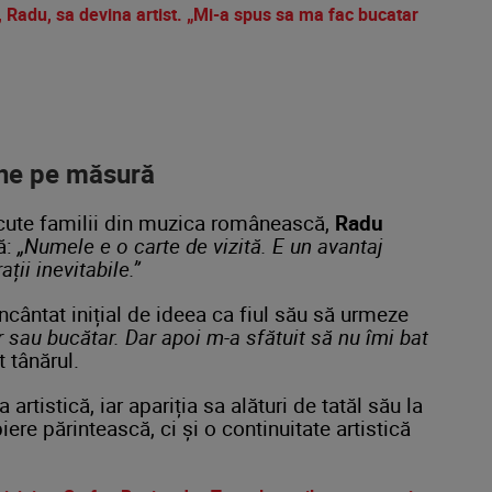
au, Radu, sa devina artist. „Mi-a spus sa ma fac bucatar
une
pe
măsură
cute
familii
din
muzica
românească,
Radu
ă:
„
Numele
e
o
carte
de
vizită
.
E
un
avantaj
ații
inevitabile.”
încântat
inițial
de
ideea
ca
fiul
său
să
urmeze
r
sau
bucătar.
Dar
apoi
m-
a
sfătuit
să
nu
îmi
bat
it
tânărul.
ea
artistică,
iar
apariția
sa
alături
de
tatăl
său
la
piere
părintească,
ci
și
o
continuitate
artistică