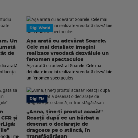
Digi World
eam. Un
Așa arată cu adevărat Soarele.
sumată
Cele mai detaliate imagini
cât de
realizate vreodată dezvăluie un
fenomen spectaculos
diu arată
Așa arată cu adevărat Soarele. Cele mai
nfluența
detaliate imagini realizate vreodată dezvăluie
un fenomen spectaculos
Digi FM
an
„Anna, ţine-ţi prostul acasă!"
 CFR și
Reacţii după ce un bărbat a
erLigă:
desenat o declaraţie de
ile”
dragoste pe o stâncă, în
ohodul, mi-
Transfăgărăşan