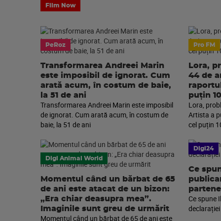
Film Now
PeRoz
Pro FM
Transformarea Andreei Marin
Lora, p
este imposibil de ignorat. Cum
44 de an
arată acum, în costum de baie,
raportu
la 51 de ani
puțin 1
Transformarea Andreei Marin este imposibil
Lora, prob
de ignorat. Cum arată acum, în costum de
Artista a 
baie, la 51 de ani
cel puțin 1
Digi24
Digi Animal World
Ce spun
Momentul când un bărbat de 65
publica
de ani este atacat de un bizon:
partene
Ce spune I
„Era chiar deasupra mea”.
declarației
Imaginile sunt greu de urmărit
Momentul când un bărbat de 65 de ani este