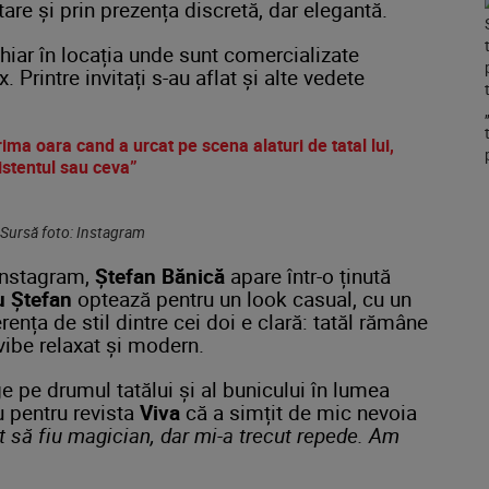
tare
și
prin
prezența
discretă,
dar
elegantă.
hiar
în
locația
unde
sunt
comercializate
ux.
Printre
invitați
s-
au
aflat
și
alte
vedete
ima oara cand a urcat pe scena alaturi de tatal lui,
istentul sau ceva”
 Sursă foto: Instagram
Instagram,
Ștefan
Bănică
apare
într-
o
ținută
u
Ștefan
optează
pentru
un
look
casual,
cu
un
erența
de
stil
dintre
cei
doi
e
clară:
tatăl
rămâne
vibe
relaxat
și
modern.
ge pe drumul
tatălui
și
al
bunicului
în
lumea
iu
pentru
revista
Viva
că
a
simțit
de
mic
nevoia
ut
să
fiu
magician
,
dar
mi-
a
trecut
repede.
Am