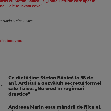
niciei cu Stefan Banica Jr. „Toate lucrurile care apar in
ne... ele te invata ceva”
am/Radu Stefan Banica
alin botezatu
Ce dietă ține Ștefan Bănică la 58 de
ani. Artistul a dezvăluit secretul formei
sale fizice: „Nu cred în regimuri
drastice”
Andreea Marin este mândră de fiica ei,