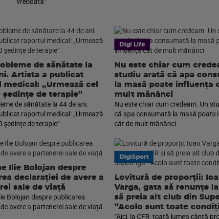
vreodată”
Digi Life
robleme de sănătate la
Nu este chiar cum cred
i. Artista a publicat
studiu arată că apa con
l medical: „Urmează cel
la masă poate influența 
0 ședințe de terapie”
mult mănânci
leme de sănătate la 44 de ani.
Nu este chiar cum credeam. Un stu
publicat raportul medical: „Urmează
că apa consumată la masă poate i
0 ședințe de terapie”
cât de mult mănânci
DigiSport
e Ilie Bolojan despre
rea declarației de avere a
Lovitură de proporții: Io
rei sale de viață
Varga, gata să renunțe la
lie Bolojan despre publicarea
să preia alt club din Sup
 de avere a partenerei sale de viață
”Acolo sunt toate condiți
”Aici, la CFR, toată lumea cântă pr