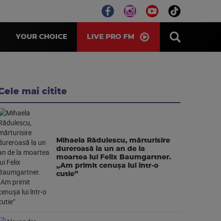
LIVE PRO FM
YOUR CHOICE
Cele mai citite
Mihaela Rădulescu, mărturisire
dureroasă la un an de la
moartea lui Felix Baumgartner.
„Am primit cenușa lui într-o
cutie”