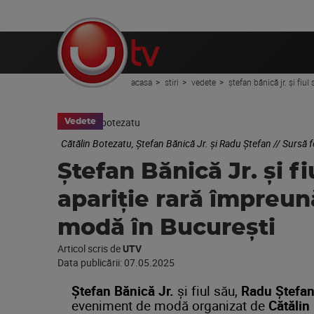
acasa
stiri
vedete
ștefan bănică jr. și fi
Vedete
Cătălin Botezatu, Ștefan Bănică Jr. și Radu Ștefan // Sursă
Ștefan Bănică Jr. și f
apariție rară împreu
modă în București
Articol scris de
UTV
Data publicării:
07.05.2025
Ștefan
Bănică
Jr.
și
fiul
său,
Radu
Ștefa
eveniment
de
modă
organizat
de
Cătălin