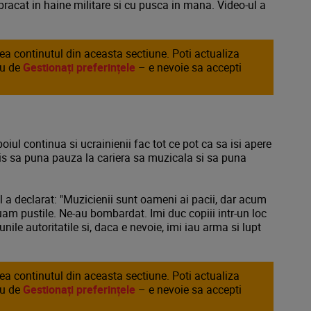
bracat in haine militare si cu pusca in mana. Video-ul a
area continutul din aceasta sectiune. Poti actualiza
au de
Gestionați preferințele
– e nevoie sa accepti
iul continua si ucrainienii fac tot ce pot ca sa isi apere
ecis sa puna pauza la cariera sa muzicala si sa puna
ul a declarat: "Muzicienii sunt oameni ai pacii, dar acum
uam pustile. Ne-au bombardat. Imi duc copiii intr-un loc
nile autoritatile si, daca e nevoie, imi iau arma si lupt
area continutul din aceasta sectiune. Poti actualiza
au de
Gestionați preferințele
– e nevoie sa accepti