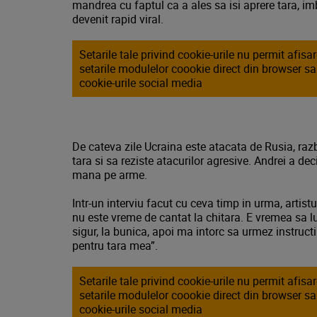
mandrea cu faptul ca a ales sa isi aprere tara, im
devenit rapid viral.
Setarile tale privind cookie-urile nu permit afis
setarile modulelor coookie direct din browser s
cookie-urile social media
De cateva zile Ucraina este atacata de Rusia, razbo
tara si sa reziste atacurilor agresive. Andrei a d
mana pe arme.
Intr-un interviu facut cu ceva timp in urma, artist
nu este vreme de cantat la chitara. E vremea sa l
sigur, la bunica, apoi ma intorc sa urmez instructiu
pentru tara mea”.
Setarile tale privind cookie-urile nu permit afis
setarile modulelor coookie direct din browser s
cookie-urile social media