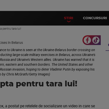
STIRI
CONCURSURI
a pentru tara lui!
e to Ukraine is seen at the Ukraine-Belarus border crossing on
ducting large-scale military exercises in Belarus, across Ukraine's
ussia and Ukraine's Western allies. Ukraine has warned that it is
hern, eastern and southern borders. The United States and other
Russian invasion, hoping to deter Vladimir Putin by exposing his
oto by Chris McGrath/Getty Images)
pta pentru tara lui!
, a postat pe retelele de socializare un video in care se