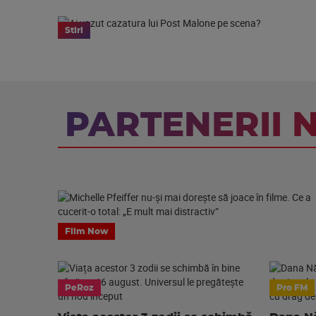
Stiri
PARTENERII 
Film Now
PeRoz
Pro FM