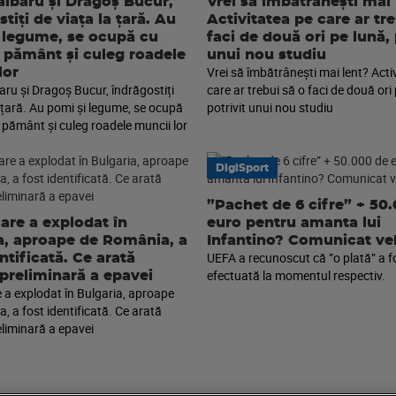
lbaru și Dragoș Bucur,
Vrei să îmbătrânești mai 
tiți de viața la țară. Au
Activitatea pe care ar tr
 legume, se ocupă cu
faci de două ori pe lună, 
 pământ și culeg roadele
unui nou studiu
Vrei să îmbătrânești mai lent? Acti
lor
ru și Dragoș Bucur, îndrăgostiți
care ar trebui să o faci de două ori 
a țară. Au pomi și legume, se ocupă
potrivit unui nou studiu
 pământ și culeg roadele muncii lor
DigiSport
”Pachet de 6 cifre” + 50
are a explodat în
euro pentru amanta lui
a, aproape de România, a
Infantino? Comunicat v
UEFA a recunoscut că ”o plată” a f
ntificată. Ce arată
efectuată la momentul respectiv.
 preliminară a epavei
 a explodat în Bulgaria, aproape
, a fost identificată. Ce arată
eliminară a epavei