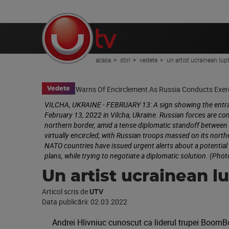
acasa
stiri
vedete
un artist ucrainean lupt
Vedete
VILCHA, UKRAINE - FEBRUARY 13: A sign showing the entranc
February 13, 2022 in Vilcha, Ukraine. Russian forces are con
northern border, amid a tense diplomatic standoff between R
virtually encircled, with Russian troops massed on its nort
NATO countries have issued urgent alerts about a potential 
plans, while trying to negotiate a diplomatic solution. (Ph
Un artist ucrainean lu
Articol scris de
UTV
Data publicării:
02.03.2022
Andrei Hlivniuc cunoscut ca liderul trupei BoomBox