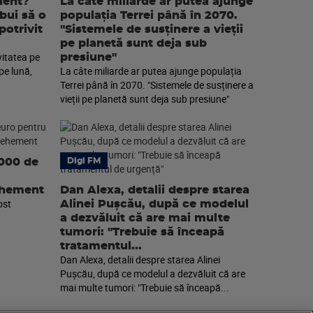
lent?
La câte miliarde ar putea ajunge
ebui să o
populația Terrei până în 2070.
potrivit
"Sistemele de susținere a vieții
pe planetă sunt deja sub
vitatea pe
presiune"
pe lună,
La câte miliarde ar putea ajunge populația
Terrei până în 2070. "Sistemele de susținere a
vieții pe planetă sunt deja sub presiune"
.000 de
Digi FM
ehement
Dan Alexa, detalii despre starea
ost
Alinei Pușcău, după ce modelul
a dezvăluit că are mai multe
tumori: "Trebuie să înceapă
tratamentul...
Dan Alexa, detalii despre starea Alinei
Pușcău, după ce modelul a dezvăluit că are
mai multe tumori: "Trebuie să înceapă...