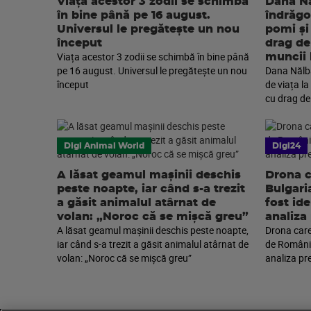
Viața acestor 3 zodii se schimbă
Dana Nă
în bine până pe 16 august.
îndrăgos
Universul le pregătește un nou
pomi și
început
drag de
Viața acestor 3 zodii se schimbă în bine până
muncii 
pe 16 august. Universul le pregătește un nou
Dana Nălba
început
de viața l
cu drag de
Digi Animal World
Digi24
A lăsat geamul mașinii deschis
Drona c
peste noapte, iar când s-a trezit
Bulgari
a găsit animalul atârnat de
fost ide
volan: „Noroc că se mișcă greu”
analiza
A lăsat geamul mașinii deschis peste noapte,
Drona care
iar când s-a trezit a găsit animalul atârnat de
de România
volan: „Noroc că se mișcă greu”
analiza pr