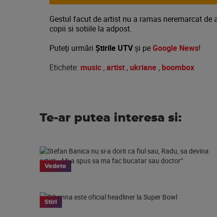
Gestul facut de artist nu a ramas neremarcat de a
copii si sotiile la adpost.
Puteţi urmări
Știrile UTV
şi pe
Google News
!
Etichete:
music
,
artist
,
ukriane
,
boombox
Te-ar putea interesa si:
Vedete
Stiri