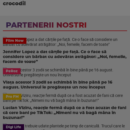
crocodil
PARTENERII NOSTRI
Film Now
Jennifer Lopez a dat cărțile pe față. Ce o face să
considere un bărbat cu adevărat atrăgător: „Noi, femeile,
facem de toate”
PeRoz
Viața acestor 3 zodii se schimbă în bine până pe 16
august. Universul le pregătește un nou început
Pro FM
Lucian Viziru, reacție fermă după ce a fost acuzat de fani
că cere bani pe TikTok: „Nimeni nu vă bagă mâna în
buzunar!”
Digi Life