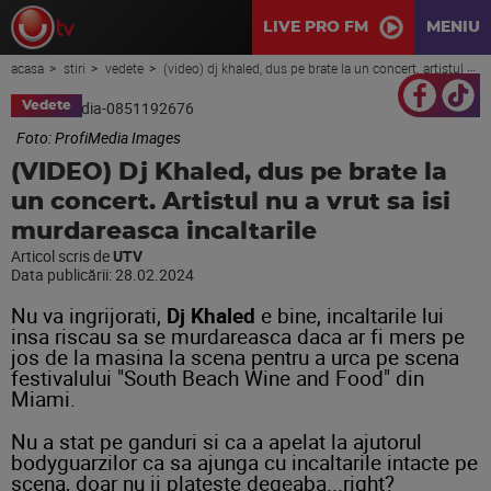
LIVE PRO FM
MENIU
acasa
stiri
vedete
(video) dj khaled, dus pe brate la un concert. artistul nu a vrut sa isi murdareasca incaltarile
Vedete
Foto: ProfiMedia Images
(VIDEO) Dj Khaled, dus pe brate la
un concert. Artistul nu a vrut sa isi
murdareasca incaltarile
Articol scris de
UTV
Data publicării:
28.02.2024
Nu va ingrijorati,
Dj Khaled
e bine, incaltarile lui
insa riscau sa se murdareasca daca ar fi mers pe
jos de la masina la scena pentru a urca pe scena
festivalului "South Beach Wine and Food" din
Miami.
Nu a stat pe ganduri si ca a apelat la ajutorul
bodyguarzilor ca sa ajunga cu incaltarile intacte pe
scena, doar nu ii plateste degeaba...right?