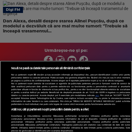
Digi FM
Dan Alexa, detalii despre starea Alinei Pușcău, după ce
modelul a dezvăluit că are mai multe tumori: "Trebuie să
înceapă tratamentul...
Urmărește-ne și pe:
Nouă ne pasă ca datele tale personale să rămână confidențiale
Noi și partenerii noștri
30
stocăm și/sau accesăm informații pe dispozitivul dvs., precum identificatorii cookie unici pentru
prelucrarea datelor cu caracter personal. Puteți accepta sau gestiona alegerile dvs. făcând clic mai jos sau în orice moment,
Copyright © 2026 / DIGI ROMANIA S.A.
pe pagina cu politica de confidențialitate. Aceste alegeri vor fi raportate partenerilor noștri și nu vă vor afecta navigarea.
Arhiva
Comunicate de presă
Politica de confidentialitate
Termeni
Noi si partenerii nostri (retelele de socializare si agentiile de publicitate partenere, precum si furnizorii nostri de servicii de
date analitice) prelucram date pentru a permite website-ului sa functioneze, pentru a personaliza continutul si anunturile
si conditii
Gestionați preferințele
|
Contact/Info
Codul etic
publicitare afisate in functie de interesele si/sau profilul dvs., pentru a va oferi functionalitati aferente retelelor de socializare
si pentru a analiza traficul pe website. Beneficiati de drepturile prevazute de art. 15-22 din GDPR in legatura cu prelucrarea
datelor cu caracter personal. Aceste drepturi pot fi exercitate prin modalitatea indicata
aici
. Prin click pe “ACCEPT TOATE”,
acceptati folosirea tuturor Tehnologiilor de tip Cookie, care implica inclusiv acceptul dvs. cu privire la stocarea/accesarea
informatiilor de catre Vendor-ii cu care colaboram. Prin click pe “VREAU SA MODIFIC SETARILE INDIVIDUAL” puteti schimba
preferintele in mod individual, mai putin cele legate de cookie strict necesare pentru functionarea website-ului.
Atât noi, cât și partenerii noștri prelucrăm datele pentru a oferi:
Dezvoltarea și îmbunătățirea serviciilor. Măsurarea performanței reclamelor. Utilizarea profilurilor pentru selectarea
conținutului personalizat. Stocarea și/sau accesarea informațiilor de pe un dispozitiv. Crearea profilurilor de conținut
personalizat. Utilizarea profilurilor pentru selectarea publicității personalizate. Crearea profilurilor pentru publicitate
personalizată. Măsurarea performanței conținutului. Înțelegerea publicului prin statistici sau combinații de date din surse
diferite. Utilizarea datelor limitate pentru a selecta conținutul. Utilizarea de date limitate pentru a selecta publicitatea. Date
precise de geolocație și identificarea prin scanarea dispozitivului.