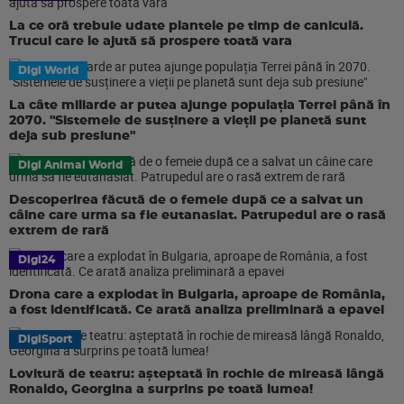
La ce oră trebuie udate plantele pe timp de caniculă.
Trucul care le ajută să prospere toată vara
Digi World
La câte miliarde ar putea ajunge populația Terrei până în
2070. "Sistemele de susținere a vieții pe planetă sunt
deja sub presiune"
Digi Animal World
Descoperirea făcută de o femeie după ce a salvat un
câine care urma sa fie eutanasiat. Patrupedul are o rasă
extrem de rară
Digi24
Drona care a explodat în Bulgaria, aproape de România,
a fost identificată. Ce arată analiza preliminară a epavei
DigiSport
Lovitură de teatru: așteptată în rochie de mireasă lângă
Ronaldo, Georgina a surprins pe toată lumea!