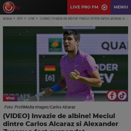
LIVE PRO FM
MENIU
acasa
stiri
viral
(video) invazie de albine! meciul dintre carlos alcaraz si alexander zverev a fost suspendat
Viral
Foto: ProfiMedia Images/Carlos Alcaraz
(VIDEO) Invazie de albine! Meciul
dintre Carlos Alcaraz si Alexander