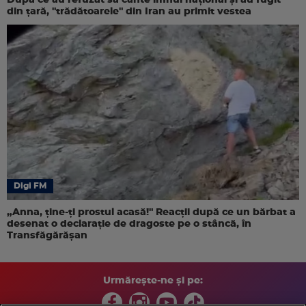
După ce au refuzat să cânte imnul naţional şi au fugit
din ţară, "trădătoarele" din Iran au primit vestea
Digi FM
„Anna, ţine-ţi prostul acasă!" Reacţii după ce un bărbat a
desenat o declaraţie de dragoste pe o stâncă, în
Transfăgărăşan
Urmărește-ne și pe: