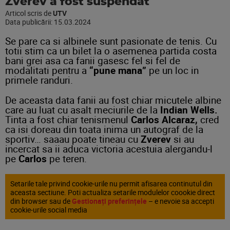
Zverev a fost suspendat
Articol scris de
UTV
Data publicării:
15.03.2024
Se pare ca si albinele sunt pasionate de tenis. Cu
totii stim ca un bilet la o asemenea partida costa
bani grei asa ca fanii gasesc fel si fel de
modalitati pentru a
“pune mana”
pe un loc in
primele randuri.
De aceasta data fanii au fost chiar micutele albine
care au luat cu asalt meciurile de la
Indian Wells.
Tinta a fost chiar tenismenul
Carlos Alcaraz,
cred
ca isi doreau din toata inima un autograf de la
sportiv… saaau poate tineau cu
Zverev
si au
incercat sa ii aduca victoria acestuia alergandu-l
pe
Carlos
pe teren.
Setarile tale privind cookie-urile nu permit afisarea continutul din
aceasta sectiune. Poti actualiza setarile modulelor coookie direct
din browser sau de
Gestionați preferințele
– e nevoie sa accepti
cookie-urile social media