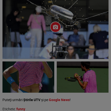
Puteţi urmări
Știrile UTV
şi pe
Google News
!
Etichete:
funny