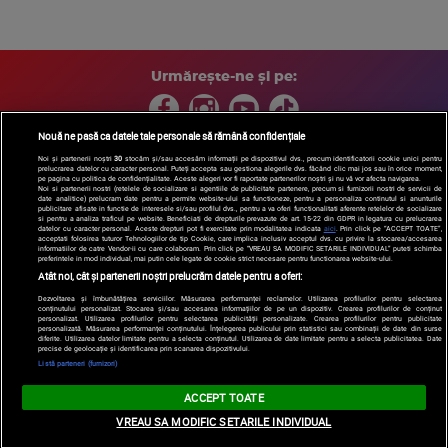
Urmărește-ne și pe:
Nouă ne pasă ca datele tale personale să rămână confidențiale
Noi și partenerii noștri
30
stocăm și/sau accesăm informații pe dispozitivul dvs., precum identificatorii cookie unici pentru
prelucrarea datelor cu caracter personal. Puteți accepta sau gestiona alegerile dvs. făcând clic mai jos sau în orice moment,
Copyright © 2026 / DIGI ROMANIA S.A.
pe pagina cu politica de confidențialitate. Aceste alegeri vor fi raportate partenerilor noștri și nu vă vor afecta navigarea.
Arhiva
Comunicate de presă
Politica de confidentialitate
Termeni
Noi si partenerii nostri (retelele de socializare si agentiile de publicitate partenere, precum si furnizorii nostri de servicii de
date analitice) prelucram date pentru a permite website-ului sa functioneze, pentru a personaliza continutul si anunturile
si conditii
Gestionați preferințele
|
Contact/Info
Codul etic
publicitare afisate in functie de interesele si/sau profilul dvs., pentru a va oferi functionalitati aferente retelelor de socializare
si pentru a analiza traficul pe website. Beneficiati de drepturile prevazute de art. 15-22 din GDPR in legatura cu prelucrarea
datelor cu caracter personal. Aceste drepturi pot fi exercitate prin modalitatea indicata
aici
. Prin click pe “ACCEPT TOATE”,
acceptati folosirea tuturor Tehnologiilor de tip Cookie, care implica inclusiv acceptul dvs. cu privire la stocarea/accesarea
informatiilor de catre Vendor-ii cu care colaboram. Prin click pe “VREAU SA MODIFIC SETARILE INDIVIDUAL” puteti schimba
preferintele in mod individual, mai putin cele legate de cookie strict necesare pentru functionarea website-ului.
Atât noi, cât și partenerii noștri prelucrăm datele pentru a oferi:
Dezvoltarea și îmbunătățirea serviciilor. Măsurarea performanței reclamelor. Utilizarea profilurilor pentru selectarea
conținutului personalizat. Stocarea și/sau accesarea informațiilor de pe un dispozitiv. Crearea profilurilor de conținut
personalizat. Utilizarea profilurilor pentru selectarea publicității personalizate. Crearea profilurilor pentru publicitate
personalizată. Măsurarea performanței conținutului. Înțelegerea publicului prin statistici sau combinații de date din surse
diferite. Utilizarea datelor limitate pentru a selecta conținutul. Utilizarea de date limitate pentru a selecta publicitatea. Date
precise de geolocație și identificarea prin scanarea dispozitivului.
Listă parteneri (furnizori)
ACCEPT TOATE
VREAU SA MODIFIC SETARILE INDIVIDUAL