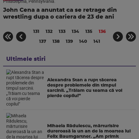
John Cena a anuntat ca se retrage din
wrestling dupa o cariera de 23 de ani
131
132
133
134
135
136
137
138
139
140
141
Ultimele stiri
Alexandra Stan a rupt tăcerea
despre problemele din timpul
sarcinii. „Trăiam cu teama că voi
pierde copilul”
Mihaela Rădulescu, mărturisire
dureroasă la un an de la moartea lui
Felix Baumgartner. „Am primit