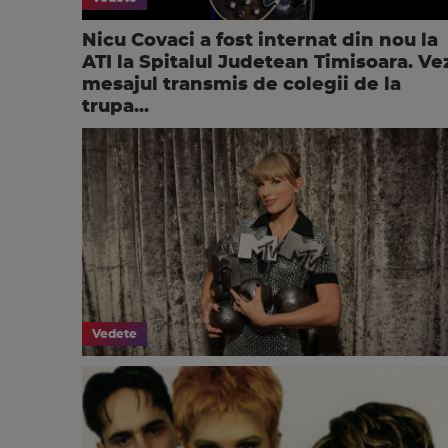
Nicu Covaci a fost internat din nou la
ATI la Spitalul Judetean Timisoara. Ve
mesajul transmis de colegii de la
trupa...
Vedete