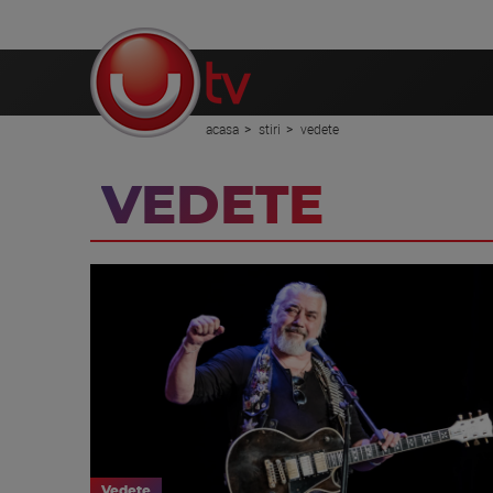
acasa
stiri
vedete
VEDETE
Vedete