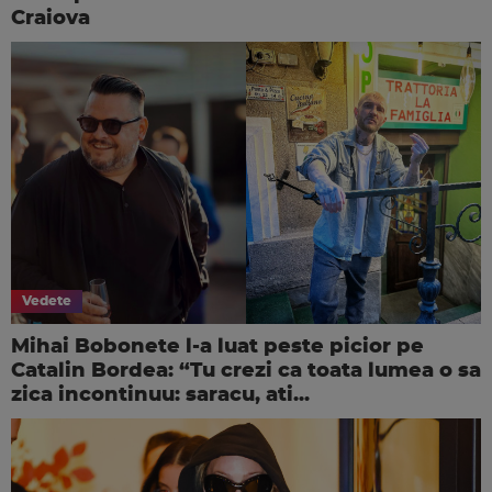
Craiova
Vedete
Mihai Bobonete l-a luat peste picior pe
Catalin Bordea: “Tu crezi ca toata lumea o sa
zica incontinuu: saracu, ati...