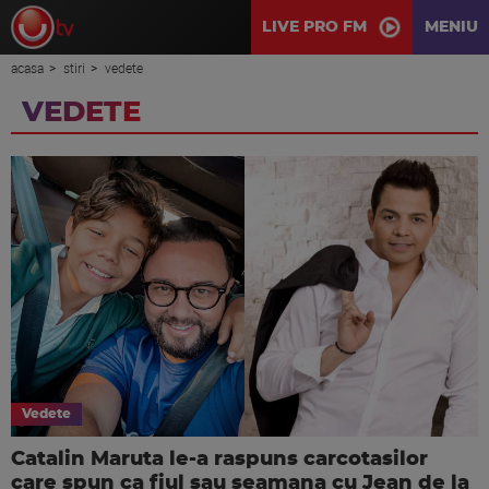
LIVE PRO FM
MENIU
acasa
stiri
vedete
VEDETE
Vedete
Catalin Maruta le-a raspuns carcotasilor
care spun ca fiul sau seamana cu Jean de la