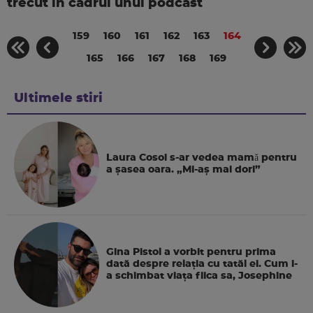
trecut in cadrul unui podcast
159
160
161
162
163
164
165
166
167
168
169
Ultimele stiri
Laura Cosoi s-ar vedea mamǎ pentru
a şasea oara. „Mi-aș mai dori”
Gina Pistol a vorbit pentru prima
dată despre relația cu tatăl ei. Cum i-
a schimbat viața fiica sa, Josephine