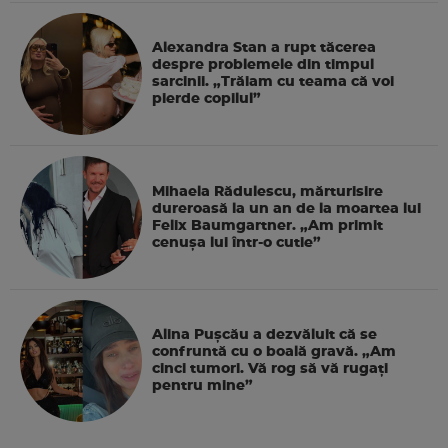
Alexandra Stan a rupt tăcerea
despre problemele din timpul
sarcinii. „Trăiam cu teama că voi
pierde copilul”
Mihaela Rădulescu, mărturisire
dureroasă la un an de la moartea lui
Felix Baumgartner. „Am primit
cenușa lui într-o cutie”
Alina Pușcău a dezvăluit că se
confruntă cu o boală gravă. „Am
cinci tumori. Vă rog să vă rugați
pentru mine”