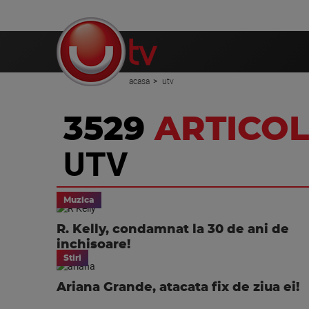
acasa
utv
3529
ARTICOL
UTV
Muzica
R. Kelly, condamnat la 30 de ani de
inchisoare!
Stiri
Ariana Grande, atacata fix de ziua ei!