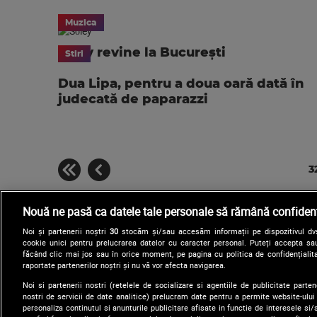
Muzica
Sóley revine la București
Stiri
Dua Lipa, pentru a doua oară dată în
judecată de paparazzi
3
Nouă ne pasă ca datele tale personale să rămână confidenț
Noi și partenerii noștri
30
stocăm și/sau accesăm informații pe dispozitivul dvs.
cookie unici pentru prelucrarea datelor cu caracter personal. Puteți accepta sau
făcând clic mai jos sau în orice moment, pe pagina cu politica de confidențialita
raportate partenerilor noștri și nu vă vor afecta navigarea.
Noi si partenerii nostri (retelele de socializare si agentiile de publicitate parten
nostri de servicii de date analitice) prelucram date pentru a permite website-ului
Arhiva
Comunicate de presă
personaliza continutul si anunturile publicitare afisate in functie de interesele si/s