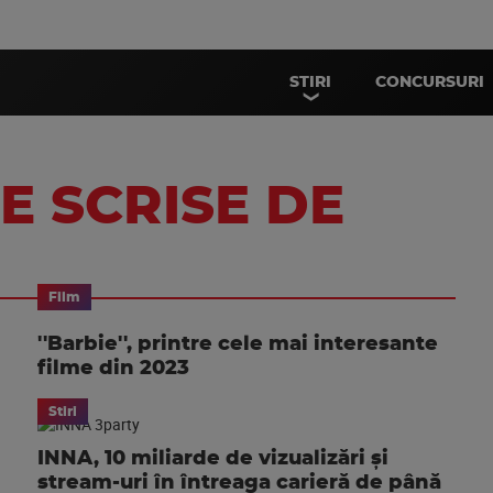
STIRI
CONCURSURI
E SCRISE DE
Film
''Barbie'', printre cele mai interesante
filme din 2023
Stiri
INNA, 10 miliarde de vizualizări și
stream-uri în întreaga carieră de până