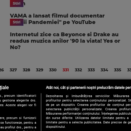
acum
Stiri
VAMA a lansat filmul documentar
"Regii Pandemiei" pe YouTube
Stiri
Internetul zice ca Beyonce si Drake au
readus muzica anilor '90 la viata! Yes or
No?
26
327
328
329
330
331
332
333
334
335
3
iale
Atât noi, cât și partenerii noștri prelucrăm datele pen
, precum identificatorii
Dezvoltarea și îmbunătățirea serviciilor. Măsurarea 
Urmărește-ne și pe:
 gestiona alegerile dvs.
profilurilor pentru selectarea conținutului personalizat. 
de pe un dispozitiv. Crearea profilurilor de conținut pers
te. Aceste alegeri vor fi
selectarea publicității personalizate. Crearea profilur
Măsurarea performanței conținutului. Înțelegerea publiculu
ere, precum si furnizorii
din surse diferite. Utilizarea datelor limitate pentru a 
Copyright © 2026 / DIGI ROMANIA S.A.
limitate pentru a selecta publicitatea. Date precise de ge
 sa functioneze, pentru a
Politica de confidentialitate
Termeni si conditii
Gestionați preferințe
dispozitivului.
au profilul dvs., pentru a