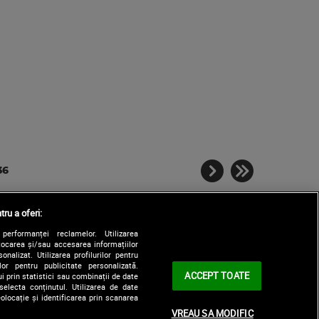
36
tru a oferi:
performanței reclamelor. Utilizarea
Stocarea și/sau accesarea informațiilor
onalizat. Utilizarea profilurilor pentru
ilor pentru publicitate personalizată.
ACCEPT TOATE
i prin statistici sau combinații de date
selecta conținutul. Utilizarea de date
olocație și identificarea prin scanarea
|
le
Contact/Info
Codul etic
VREAU SA MODIFIC