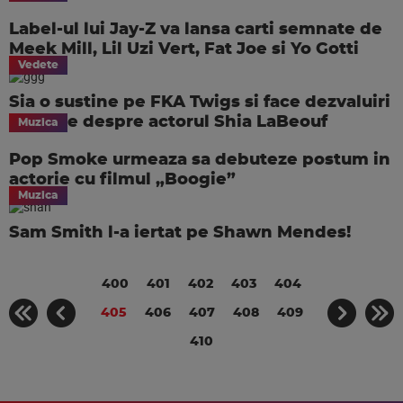
Label-ul lui Jay-Z va lansa carti semnate de
Meek Mill, Lil Uzi Vert, Fat Joe si Yo Gotti
Vedete
Sia o sustine pe FKA Twigs si face dezvaluiri
socante despre actorul Shia LaBeouf
Muzica
Pop Smoke urmeaza sa debuteze postum in
actorie cu filmul „Boogie”
Muzica
Sam Smith l-a iertat pe Shawn Mendes!
400
401
402
403
404
405
406
407
408
409
410