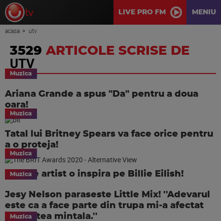
LIVE PRO FM
MENIU
acasa
utv
3529
ARTICOLE SCRISE DE
UTV
Muzica
Ariana Grande a spus "Da" pentru a doua
oara!
Muzica
Tatal lui Britney Spears va face orice pentru
a o proteja!
Muzica
Vezi ce artist o inspira pe Billie Eilish!
Muzica
Jesy Nelson paraseste Little Mix! ''Adevarul
este ca a face parte din trupa mi-a afectat
sanatatea mintala.''
Muzica