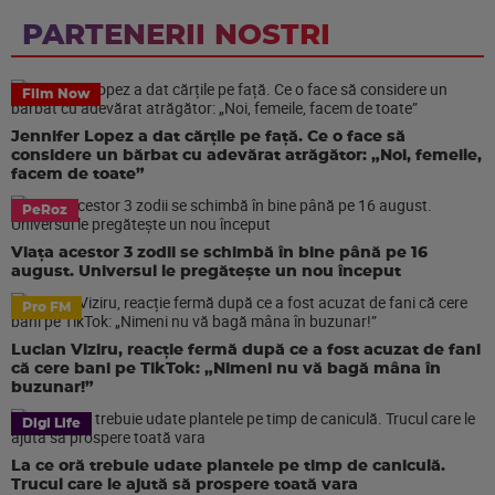
PARTENERII NOSTRI
Film Now
Jennifer Lopez a dat cărțile pe față. Ce o face să
considere un bărbat cu adevărat atrăgător: „Noi, femeile,
facem de toate”
PeRoz
Viața acestor 3 zodii se schimbă în bine până pe 16
august. Universul le pregătește un nou început
Pro FM
Lucian Viziru, reacție fermă după ce a fost acuzat de fani
că cere bani pe TikTok: „Nimeni nu vă bagă mâna în
buzunar!”
Digi Life
La ce oră trebuie udate plantele pe timp de caniculă.
Trucul care le ajută să prospere toată vara