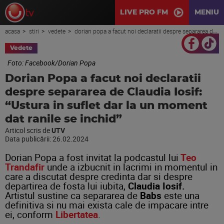
LIVE PRO FM
MENIU
acasa
stiri
vedete
dorian popa a facut noi declaratii despre separarea de claudia iosif: “ustura in suflet dar la un moment dat ranile se inchid”
Vedete
Foto: Facebook/Dorian Popa
Dorian Popa a facut noi declaratii
despre separarea de Claudia Iosif:
“Ustura in suflet dar la un moment
dat ranile se inchid”
Articol scris de
UTV
Data publicării:
26.02.2024
Dorian Popa a fost invitat la podcastul lui
Teo
Trandafir
unde a izbucnit in lacrimi in momentul in
care a discutat despre credinta dar si despre
departirea de fosta lui iubita,
Claudia Iosif.
Artistul sustine ca separarea de
Babs
este una
definitiva si nu mai exista cale de impacare intre
ei, conform
Libertatea
.