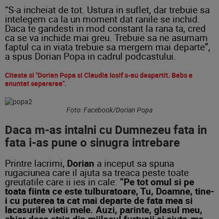
“S-a incheiat de tot. Ustura in suflet, dar trebuie sa
intelegem ca la un moment dat ranile se inchid.
Daca te gandesti in mod constant la rana ta, cred
ca se va inchide mai greu. Trebuie sa ne asumam
faptul ca in viata trebuie sa mergem mai departe”,
a spus Dorian Popa in cadrul podcastului.
Citeste si "Dorian Popa si Claudia Iosif s-au despartit. Babs a
anuntat separarea".
Foto: Facebook/Dorian Popa
Daca m-as intalni cu Dumnezeu fata in
fata i-as pune o sinugra intrebare
Printre lacrimi,
Dorian
a inceput sa spuna
rugaciunea care il ajuta sa treaca peste toate
greutatile care ii ies in cale:
“Pe tot omul si pe
toata fiinta ce este tulburatoare, Tu, Doamne, tine-
i cu puterea ta cat mai departe de fata mea si
lacasurile vietii mele. Auzi, parinte, glasul meu,
chiar daca strig din mijlocul furtunii si ajuta-ma