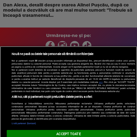
Dan Alexa, detalii despre starea Alinei Pușcău, după ce
modelul a dezvăluit că are mai multe tumori: "Trebuie să
înceapă tratamentul...
Urmărește-ne și pe:
Nouă ne pasă ca datele tale personale să rămână confidențiale
Noi și partenerii noștri
30
stocăm și/sau accesăm informații pe dispozitivul dvs., precum identificatorii cookie unici pentru
prelucrarea datelor cu caracter personal. Puteți accepta sau gestiona alegerile dvs. făcând clic mai jos sau în orice moment,
Copyright © 2026 / DIGI ROMANIA S.A.
pe pagina cu politica de confidențialitate. Aceste alegeri vor fi raportate partenerilor noștri și nu vă vor afecta navigarea.
Arhiva
Comunicate de presă
Politica de confidentialitate
Termeni
Noi si partenerii nostri (retelele de socializare si agentiile de publicitate partenere, precum si furnizorii nostri de servicii de
date analitice) prelucram date pentru a permite website-ului sa functioneze, pentru a personaliza continutul si anunturile
si conditii
Gestionați preferințele
|
Contact/Info
Codul etic
publicitare afisate in functie de interesele si/sau profilul dvs., pentru a va oferi functionalitati aferente retelelor de socializare
si pentru a analiza traficul pe website. Beneficiati de drepturile prevazute de art. 15-22 din GDPR in legatura cu prelucrarea
datelor cu caracter personal. Aceste drepturi pot fi exercitate prin modalitatea indicata
aici
. Prin click pe “ACCEPT TOATE”,
acceptati folosirea tuturor Tehnologiilor de tip Cookie, care implica inclusiv acceptul dvs. cu privire la stocarea/accesarea
informatiilor de catre Vendor-ii cu care colaboram. Prin click pe “VREAU SA MODIFIC SETARILE INDIVIDUAL” puteti schimba
preferintele in mod individual, mai putin cele legate de cookie strict necesare pentru functionarea website-ului.
Atât noi, cât și partenerii noștri prelucrăm datele pentru a oferi:
Dezvoltarea și îmbunătățirea serviciilor. Măsurarea performanței reclamelor. Utilizarea profilurilor pentru selectarea
conținutului personalizat. Stocarea și/sau accesarea informațiilor de pe un dispozitiv. Crearea profilurilor de conținut
personalizat. Utilizarea profilurilor pentru selectarea publicității personalizate. Crearea profilurilor pentru publicitate
personalizată. Măsurarea performanței conținutului. Înțelegerea publicului prin statistici sau combinații de date din surse
diferite. Utilizarea datelor limitate pentru a selecta conținutul. Utilizarea de date limitate pentru a selecta publicitatea. Date
precise de geolocație și identificarea prin scanarea dispozitivului.
Listă parteneri (furnizori)
ACCEPT TOATE