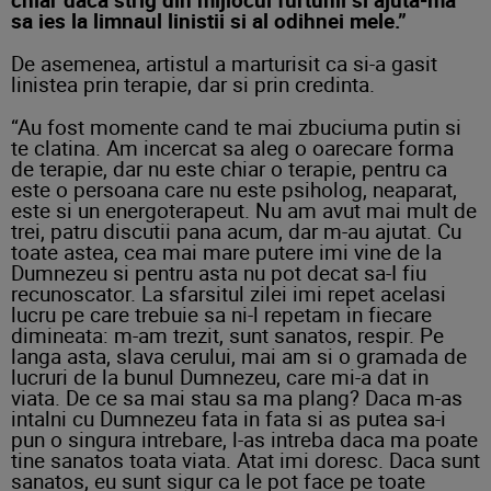
sa ies la limnaul linistii si al odihnei mele.”
De asemenea, artistul a marturisit ca si-a gasit
linistea prin terapie, dar si prin credinta.
“Au fost momente cand te mai zbuciuma putin si
te clatina. Am incercat sa aleg o oarecare forma
de terapie, dar nu este chiar o terapie, pentru ca
este o persoana care nu este psiholog, neaparat,
este si un energoterapeut. Nu am avut mai mult de
trei, patru discutii pana acum, dar m-au ajutat. Cu
toate astea, cea mai mare putere imi vine de la
Dumnezeu si pentru asta nu pot decat sa-I fiu
recunoscator. La sfarsitul zilei imi repet acelasi
lucru pe care trebuie sa ni-l repetam in fiecare
dimineata: m-am trezit, sunt sanatos, respir. Pe
langa asta, slava cerului, mai am si o gramada de
lucruri de la bunul Dumnezeu, care mi-a dat in
viata. De ce sa mai stau sa ma plang? Daca m-as
intalni cu Dumnezeu fata in fata si as putea sa-i
pun o singura intrebare, l-as intreba daca ma poate
tine sanatos toata viata. Atat imi doresc. Daca sunt
sanatos, eu sunt sigur ca le pot face pe toate