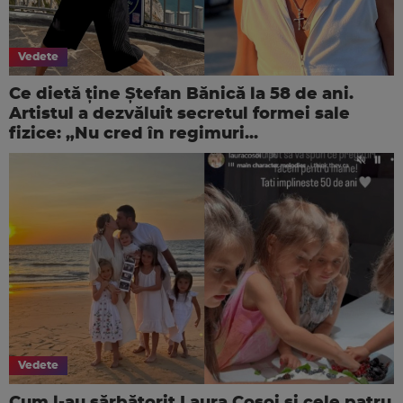
Vedete
Ce dietă ține Ștefan Bănică la 58 de ani.
Artistul a dezvăluit secretul formei sale
fizice: „Nu cred în regimuri...
Vedete
Cum l-au sărbătorit Laura Cosoi și cele patru