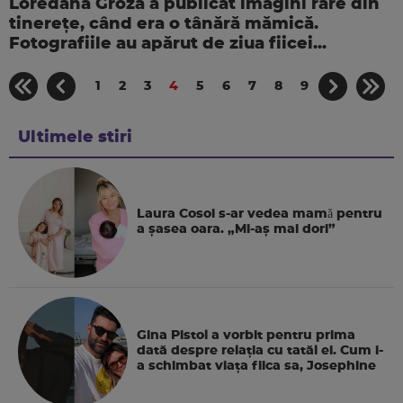
Loredana Groza a publicat imagini rare din
tinerețe, când era o tânără mămică.
Fotografiile au apărut de ziua fiicei...
1
2
3
4
5
6
7
8
9
Ultimele stiri
Laura Cosoi s-ar vedea mamǎ pentru
a şasea oara. „Mi-aș mai dori”
Gina Pistol a vorbit pentru prima
dată despre relația cu tatăl ei. Cum i-
a schimbat viața fiica sa, Josephine