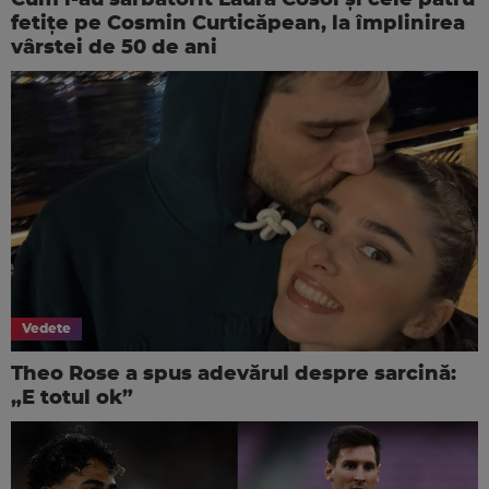
fetițe pe Cosmin Curticăpean, la împlinirea
vârstei de 50 de ani
Vedete
Theo Rose a spus adevărul despre sarcină:
„E totul ok”