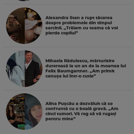
Alexandra Stan a rupt tăcerea
despre problemele din timpul
sarcinii. „Trăiam cu teama că voi
pierde copilul”
Mihaela Rădulescu, mărturisire
dureroasă la un an de la moartea lui
Felix Baumgartner. „Am primit
cenușa lui într-o cutie”
Alina Pușcău a dezvăluit că se
confruntă cu o boală gravă. „Am
cinci tumori. Vă rog să vă rugați
pentru mine”