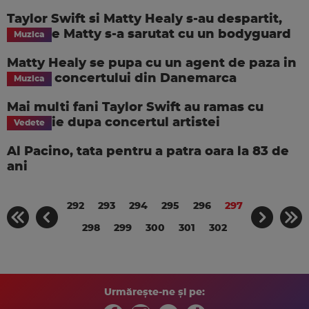
Taylor Swift si Matty Healy s-au despartit,
dupa ce Matty s-a sarutat cu un bodyguard
Muzica
Matty Healy se pupa cu un agent de paza in
timpul concertului din Danemarca
Muzica
Mai multi fani Taylor Swift au ramas cu
amnezie dupa concertul artistei
Vedete
Al Pacino, tata pentru a patra oara la 83 de
ani
292
293
294
295
296
297
298
299
300
301
302
Urmărește-ne și pe: