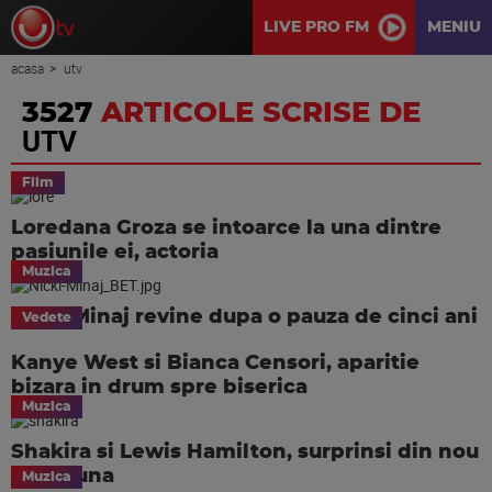
LIVE PRO FM
MENIU
acasa
utv
3527
ARTICOLE SCRISE DE
UTV
Film
Loredana Groza se intoarce la una dintre
pasiunile ei, actoria
Muzica
Nicki Minaj revine dupa o pauza de cinci ani
Vedete
Kanye West si Bianca Censori, aparitie
bizara in drum spre biserica
Muzica
Shakira si Lewis Hamilton, surprinsi din nou
impreuna
Muzica