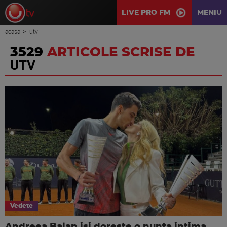
LIVE PRO FM
MENIU
acasa
utv
3529
ARTICOLE SCRISE DE
UTV
Vedete
Andreea Balan isi doreste o nunta intima