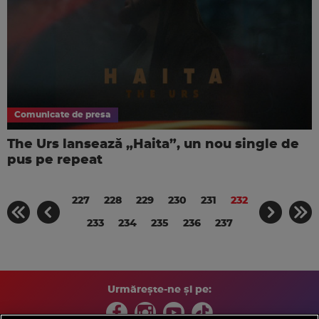
Comunicate de presa
The Urs lansează „Haita”, un nou single de
pus pe repeat
227
228
229
230
231
232
233
234
235
236
237
Urmărește-ne și pe: