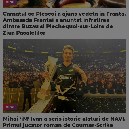
Viral
Carnatul ce Plescoi a ajuns vedeta in Franta.
Ambasada Frantei a anuntat infratirea
dintre Buzau si Plechequoi-sur-Loire de
Ziua Pacalelilor
Viral
Mihai ‘iM’ Ivan a scris istorie alaturi de NAVI.
Primul jucator roman de Counter-Strike